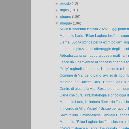
►
agosto
(43)
►
luglio
(181)
►
giugno
(186)
▼
maggio
(196)
Al via il “Varenna festival 2026”. Oggi pomeri
Mandello Lario. “Biker Laghèe fest” nel segno
Lierna. Svolta storica per la ex “Flockart”, dop
Lierna. La piazzola di atterraggio degli elicott
Abbadia Lariana inaugura questa mattina il 
Lecco dà il benvenuto al concessionario escl
“Milly” reginetta del nuoto. L’abbraccio e i con
Comune di Mandello Lario, avviso di mobilità 
Motoraduno Galletto Guzzi. Domani da Colico
Centro di aiuto alla vita. Rosario domani pom
L’arte che cura, all’Ematologia e oncologia de
Mandello Lario, il sindaco Riccardo Fasoli ha
In ricordo di Alfio Micheli. “Grazie per averci f
Salto in alto. Il mandellese Gabriele Ciappeso
Mandello, “Biker Laghèe fest” da stasera a d
“DeWalt” sbarca a Lecco. Inaugurato in vial