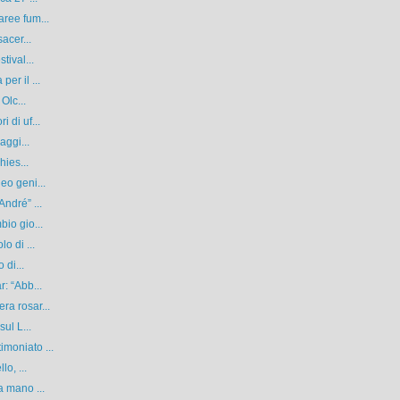
ree fum...
acer...
tival...
er il ...
Olc...
 di uf...
aggi...
hies...
eo geni...
ndré” ...
io gio...
o di ...
 di...
: “Abb...
a rosar...
ul L...
moniato ...
o, ...
a mano ...