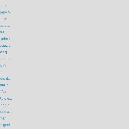
eraz...
lany M...
o, m...
ana,...
ra...
 prima...
ciazio...
er q...
ndutt...
 in...
o...
gio d...
i. “...
“Ab...
uto e...
aggio ...
ronma...
 man...
i geni...