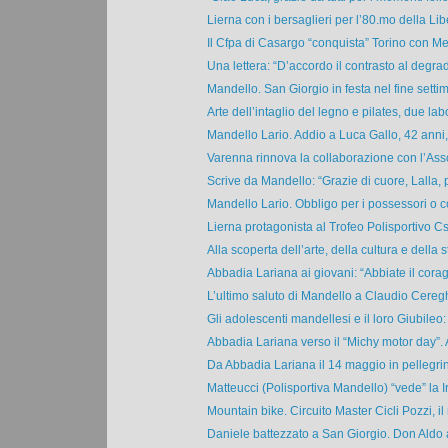
Lierna con i bersaglieri per l’80.mo della Lib
Il Cfpa di Casargo “conquista” Torino con Me
Una lettera: “D’accordo il contrasto al degrad
Mandello. San Giorgio in festa nel fine settim
Arte dell’intaglio del legno e pilates, due labo
Mandello Lario. Addio a Luca Gallo, 42 anni,
Varenna rinnova la collaborazione con l’Asso
Scrive da Mandello: “Grazie di cuore, Lalla, p
Mandello Lario. Obbligo per i possessori o co
Lierna protagonista al Trofeo Polisportivo Csi,
Alla scoperta dell’arte, della cultura e della st
Abbadia Lariana ai giovani: “Abbiate il corag
L’ultimo saluto di Mandello a Claudio Cereghin
Gli adolescenti mandellesi e il loro Giubileo: 
Abbadia Lariana verso il “Michy motor day”. A
Da Abbadia Lariana il 14 maggio in pellegrin
Matteucci (Polisportiva Mandello) “vede” la I
Mountain bike. Circuito Master Cicli Pozzi, il
Daniele battezzato a San Giorgio. Don Aldo a