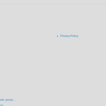
Privacy Policy
do: prove...
 e...