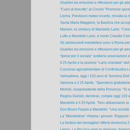
Giubileo tra emozioni e riflessioni per gli ado
“Cuori di biscotto” al Circolo “Promessi sposi”
Lierna. Previsioni meteo incerte, rinviata la m
Santa Maria Maggiore, la Basilica che accogl
Mariani, ex sindaco di Mandello Lario: “Cereg
Lutto a Mandello Lario, è morto Claudio Cere
Gli adolescenti mandellesi sono a Roma per i
Giubileo tra emozioni e riflessioni per gli ado
“Iperal per il sociale” sostiene associazioni e 
Il 25 Aprile e la sezione “Lario orientale” dell’
Concorso agroalimentare di Confindustria Le
Valmadrera, oggi i 103 anni di Teresina Dell’O
Varenna e il 25 Aprile. “Spendersi gratuitame
Micheli, vicepresidente della Provincia: “Si as
Regina Danieli, derviese, compie oggi 103 an
Mandello e il 25 Aprile. “Non abbassiamo la 
Don Bruno Fasani a Mandello: “Una società n
La “Mandellese” chiama i giovani. Ragazze e
La fanfara dei bersaglieri sfilerà domenica 27
Lierna. La Pro loco apre la stagione, domenic