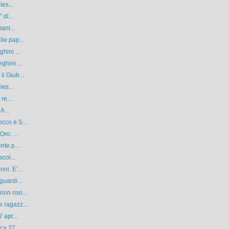
les...
 di...
ani...
ie pap...
hini ...
ghini....
l Giub...
les...
re...
A...
cco e S...
ro. ...
nte p...
col...
ni. E’...
guardi...
on riso...
 ragazz...
 apr...
a 27 ...