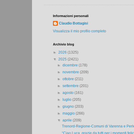
Informazioni personali
Claudio Bottagisi
Visualizza il mio profilo completo
Archivio blog
►
2026
(1325)
▼
2025
(2421)
►
dicembre
(178)
►
novembre
(209)
►
ottobre
(211)
►
settembre
(201)
►
agosto
(161)
►
luglio
(205)
►
giugno
(203)
►
maggio
(266)
▼
aprile
(209)
Trenord-Regione-Comuni di Varenna e Perle
“Ciao Luca, grazie da tutti per i momenti felici