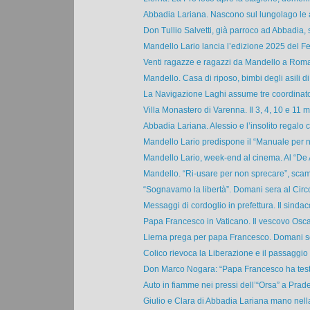
Abbadia Lariana. Nascono sul lungolago le a
Don Tullio Salvetti, già parroco ad Abbadia, s
Mandello Lario lancia l’edizione 2025 del Fes
Venti ragazze e ragazzi da Mandello a Roma p
Mandello. Casa di riposo, bimbi degli asili di 
La Navigazione Laghi assume tre coordinatori
Villa Monastero di Varenna. Il 3, 4, 10 e 11 m
Abbadia Lariana. Alessio e l’insolito regalo c
Mandello Lario predispone il “Manuale per n
Mandello Lario, week-end al cinema. Al “De A
Mandello. “Ri-usare per non sprecare”, scamb
“Sognavamo la libertà”. Domani sera al Circol
Messaggi di cordoglio in prefettura. Il sindaco
Papa Francesco in Vaticano. Il vescovo Oscar
Lierna prega per papa Francesco. Domani ser
Colico rievoca la Liberazione e il passaggio s
Don Marco Nogara: “Papa Francesco ha testi
Auto in fiamme nei pressi dell’“Orsa” a Pradell
Giulio e Clara di Abbadia Lariana mano nell