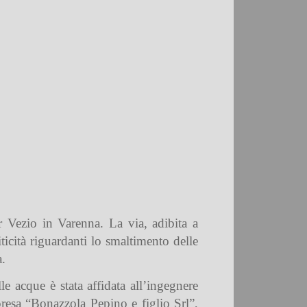
r Vezio in Varenna. La via, adibita a
ticità riguardanti lo smaltimento delle
a.
le acque è stata affidata all’ingegnere
presa “Bonazzola Pepino e figlio Srl”,