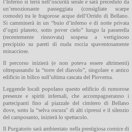
l’Inferno si terrà nell’oscurità serale e sarà preceduto da
un’emozionante passeggiata (consigliate scarpe
comode) tra le fragorose acque dell’Orrido di Bellano.
Si camminerà in un “buio d’inferno e di notte privata
d’ogni planeto, sotto pover cielo” lungo la passerella
(recentemente rinnovata) sospesa a vertiginoso
precipizio su pareti di nuda roccia spaventosamente
minacciose.
Il percorso inizierà (e non poteva essere altrimenti)
oltrepassando la “torre del diavolo”, singolare e antico
edificio in bilico sull’ultima cascata del Pioverna.
Leggende locali popolano questo edificio di rumorose
presenze e spiriti infernali, che accompagneranno i
partecipanti fino al piazzale del cimitero di Bellano
dove, sotto la “selva oscura" di alti cipressi e il silenzio
del camposanto, inizierà lo spettacolo.
Il Purgatorio sarà ambientato nella prestigiosa cornice di