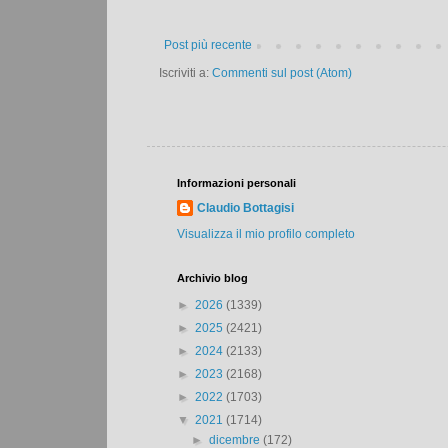
Post più recente
Iscriviti a:
Commenti sul post (Atom)
Informazioni personali
Claudio Bottagisi
Visualizza il mio profilo completo
Archivio blog
►
2026
(1339)
►
2025
(2421)
►
2024
(2133)
►
2023
(2168)
►
2022
(1703)
▼
2021
(1714)
►
dicembre
(172)