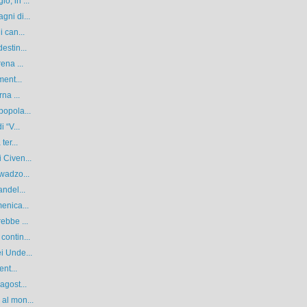
o, in ...
gni di...
 can...
estin...
ena ...
ment...
na ...
popola...
 “V...
ter...
 Civen...
Kwadzo...
andel...
enica...
ebbe ...
contin...
i Unde...
nt...
agost...
al mon...