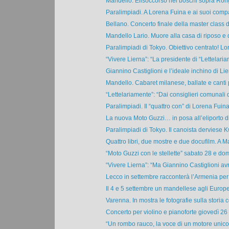
Mandello. Elisoccorso nei boschi sopra Rongi
Paralimpiadi. A Lorena Fuina e ai suoi compa
Bellano. Concerto finale della master class di
Mandello Lario. Muore alla casa di riposo e d
Paralimpiadi di Tokyo. Obiettivo centrato! Lor
“Vivere Lierna”: “La presidente di “Lettelaria
Giannino Castiglioni e l’ideale inchino di Lier
Mandello. Cabaret milanese, ballate e canti 
“Lettelariamente”: “Dai consiglieri comunali di
Paralimpiadi. Il “quattro con” di Lorena Fuina 
La nuova Moto Guzzi… in posa all’eliporto di
Paralimpiadi di Tokyo. Il canoista derviese 
Quattro libri, due mostre e due docufilm. A M
“Moto Guzzi con le stellette” sabato 28 e dom
“Vivere Lierna”: “Ma Giannino Castiglioni avr
Lecco in settembre racconterà l’Armenia per 
Il 4 e 5 settembre un mandellese agli Europe
Varenna. In mostra le fotografie sulla storia ce
Concerto per violino e pianoforte giovedì 26 
“Un rombo rauco, la voce di un motore unico 