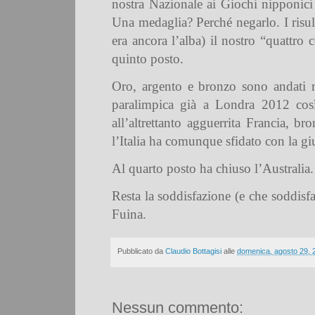
nostra Nazionale ai Giochi nipponici
Una medaglia? Perché negarlo. I risult
era ancora l’alba) il nostro “quattro 
quinto posto.
Oro, argento e bronzo sono andati ri
paralimpica già a Londra 2012 così
all’altrettanto agguerrita Francia, 
l’Italia ha comunque sfidato con la gi
Al quarto posto ha chiuso l’Australia. 
Resta la soddisfazione (e che soddisf
Fuina.
Pubblicato da
Claudio Bottagisi
alle
domenica, agosto 29, 
Nessun commento: