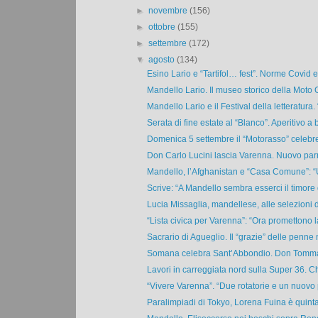
►
novembre
(156)
►
ottobre
(155)
►
settembre
(172)
▼
agosto
(134)
Esino Lario e “Tartifol… fest”. Norme Covid e 
Mandello Lario. Il museo storico della Moto G
Mandello Lario e il Festival della letteratura. 
Serata di fine estate al “Blanco”. Aperitivo a b
Domenica 5 settembre il “Motorasso” celebrerà
Don Carlo Lucini lascia Varenna. Nuovo parr
Mandello, l’Afghanistan e “Casa Comune”: “U
Scrive: “A Mandello sembra esserci il timore d
Lucia Missaglia, mandellese, alle selezioni de
“Lista civica per Varenna”: “Ora promettono la
Sacrario di Agueglio. Il “grazie” delle penne 
Somana celebra Sant’Abbondio. Don Tommas
Lavori in carreggiata nord sulla Super 36. Ch
“Vivere Varenna”. “Due rotatorie e un nuovo 
Paralimpiadi di Tokyo, Lorena Fuina è quinta 