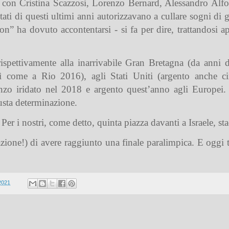
 con Cristina Scazzosi, Lorenzo Bernard, Alessandro Alf
ati di questi ultimi anni autorizzavano a cullare sogni di g
con” ha dovuto accontentarsi - si fa per dire, trattandosi 
spettivamente alla inarrivabile Gran Bretagna (da anni d
 come a Rio 2016), agli Stati Uniti (argento anche cin
bronzo iridato nel 2018 e argento quest’anno agli Europe
usta determinazione.
Per i nostri, come detto, quinta piazza davanti a Israele, sta
azione!) di avere raggiunto una finale paralimpica. E ogg
2021