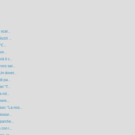
scar...
uzzi ...
“C...
or...
 il c...
oco sar...
n dover...
i pa...
l “T...
 rot...
nere...
o: “La nos...
iusur...
parche...
con i...