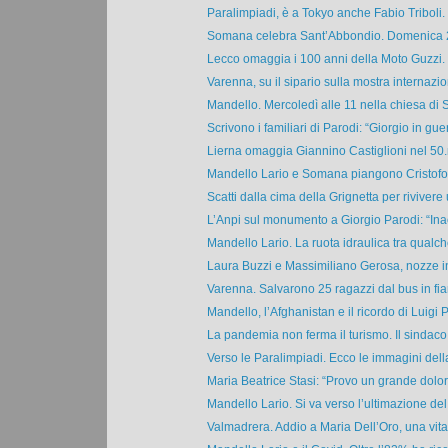
Paralimpiadi, è a Tokyo anche Fabio Triboli. 
Somana celebra Sant’Abbondio. Domenica 29
Lecco omaggia i 100 anni della Moto Guzzi. M
Varenna, su il sipario sulla mostra internazio
Mandello. Mercoledì alle 11 nella chiesa di S
Scrivono i familiari di Parodi: “Giorgio in guer
Lierna omaggia Giannino Castiglioni nel 50.
Mandello Lario e Somana piangono Cristofor
Scatti dalla cima della Grignetta per rivivere u
L’Anpi sul monumento a Giorgio Parodi: “Inac
Mandello Lario. La ruota idraulica tra qualche
Laura Buzzi e Massimiliano Gerosa, nozze in 
Varenna. Salvarono 25 ragazzi dal bus in fia
Mandello, l’Afghanistan e il ricordo di Luigi P
La pandemia non ferma il turismo. Il sindaco
Verso le Paralimpiadi. Ecco le immagini dell
Maria Beatrice Stasi: “Provo un grande dolor
Mandello Lario. Si va verso l’ultimazione del
Valmadrera. Addio a Maria Dell’Oro, una vita 