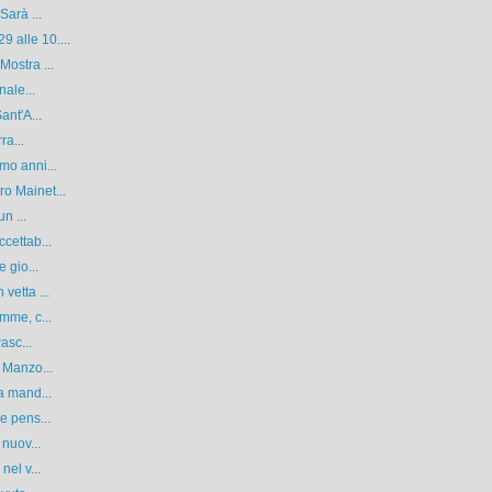
Sarà ...
 alle 10....
ostra ...
nale...
ant'A...
ra...
mo anni...
o Mainet...
n ...
cettab...
 gio...
vetta ...
mme, c...
asc...
 Manzo...
a mand...
e pens...
 nuov...
nel v...