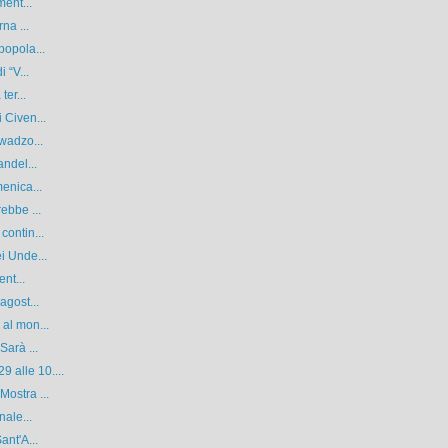
ment...
na ...
popola...
 “V...
ter...
 Civen...
Kwadzo...
andel...
enica...
ebbe ...
contin...
i Unde...
nt...
agost...
al mon...
Sarà ...
 alle 10....
ostra ...
nale...
ant'A...