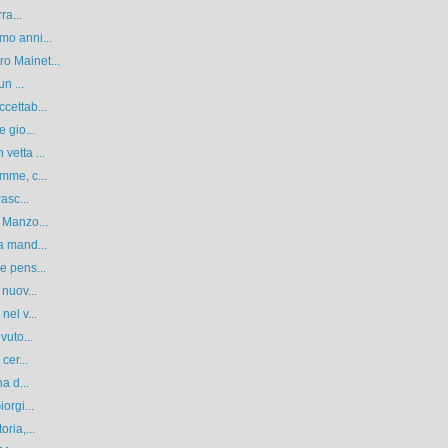
ra...
mo anni...
o Mainet...
n ...
cettab...
 gio...
vetta ...
mme, c...
asc...
 Manzo...
a mand...
e pens...
 nuov...
nel v...
vuto...
cer...
a d...
orgi...
ria,...