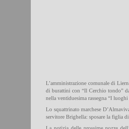
L’amministrazione comunale di Lierna
di burattini con “Il Cerchio tondo” da
nella ventiduesima rassegna “I luoghi d
Lo squattrinato marchese D’Almaviva è 
servitore Brighella: sposare la figlia d
La notizia delle prossime nozze del