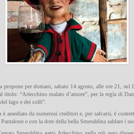
 propone per domani, sabato 14 agosto, alle ore 21, sul 
l titolo: “Arlecchino malato d’amore”, per la regìa di Dani
el lago e dei colli”.
assediato da numerosi creditori e, per salvarsi, è costrett
i Pantalone e con la dote della bella Smeraldina saldare i suo
l’amata Smeraldina getta Arlecchino nella più nera dispe