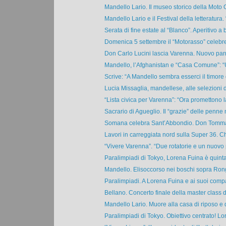
Mandello Lario. Il museo storico della Moto G
Mandello Lario e il Festival della letteratura. 
Serata di fine estate al “Blanco”. Aperitivo a b
Domenica 5 settembre il “Motorasso” celebrerà
Don Carlo Lucini lascia Varenna. Nuovo parr
Mandello, l’Afghanistan e “Casa Comune”: “U
Scrive: “A Mandello sembra esserci il timore d
Lucia Missaglia, mandellese, alle selezioni de
“Lista civica per Varenna”: “Ora promettono la
Sacrario di Agueglio. Il “grazie” delle penne 
Somana celebra Sant’Abbondio. Don Tommas
Lavori in carreggiata nord sulla Super 36. Ch
“Vivere Varenna”. “Due rotatorie e un nuovo 
Paralimpiadi di Tokyo, Lorena Fuina è quinta 
Mandello. Elisoccorso nei boschi sopra Rongi
Paralimpiadi. A Lorena Fuina e ai suoi compa
Bellano. Concerto finale della master class di
Mandello Lario. Muore alla casa di riposo e d
Paralimpiadi di Tokyo. Obiettivo centrato! Lor