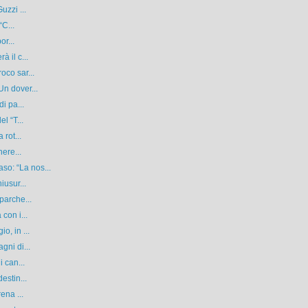
uzzi ...
“C...
or...
 il c...
oco sar...
n dover...
i pa...
l “T...
 rot...
nere...
o: “La nos...
iusur...
parche...
con i...
o, in ...
gni di...
 can...
estin...
ena ...