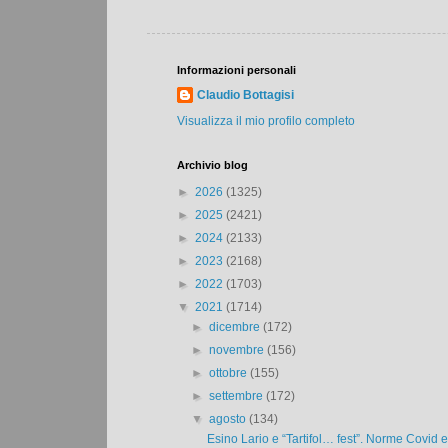
Informazioni personali
Claudio Bottagisi
Visualizza il mio profilo completo
Archivio blog
►
2026
(1325)
►
2025
(2421)
►
2024
(2133)
►
2023
(2168)
►
2022
(1703)
▼
2021
(1714)
►
dicembre
(172)
►
novembre
(156)
►
ottobre
(155)
►
settembre
(172)
▼
agosto
(134)
Esino Lario e “Tartifol… fest”. Norme Covid e 