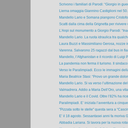
Scrivono i familiari di Parodi: “Giorgio in guer
Lierna omaggia Giannino Castiglioni nel 50.
Mandello Lario e Somana piangono Cristofor
Scatti dalla cima della Grignetta per rivivere u
L’Anpi sul monumento a Giorgio Parodi: “Inac
Mandello Lario. La ruota idraulica tra qualche
Laura Buzzi e Massimiliano Gerosa, nozze in 
Varenna. Salvarono 25 ragazzi dal bus in fia
Mandello, l’Afghanistan e il ricordo di Luigi P
La pandemia non ferma il turismo. Il sindaco
Verso le Paralimpiadi. Ecco le immagini dell
Maria Beatrice Stasi: “Provo un grande dolor
Mandello Lario. Si va verso l’ultimazione del
Valmadrera. Addio a Maria Dell’Oro, una vita 
Mandello Lario e il Covid. Oltre l’82% ha rice
Paralimpiadi. E’ iniziata l’avventura a cinque 
"Pizzata sotto le stelle" questa sera a “Cascin
E’ il 18 agosto. Sessantasei anni fa moriva Gi
Abbadia Lariana. Si lavora per la nuova rotato