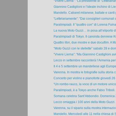
“Vivere Lierna”: “La presidente di “Lettelaria
Giannino Castiglioni e l’ideale inchino di Lier
Mandello. Cabaret milanese, ballate e canti 
“Lettelariamente”: “Dai consiglieri comunali di
Paralimpiadi. Il “quattro con” di Lorena Fuina 
La nuova Moto Guzzi… in posa all’eliporto di
Paralimpiadi di Tokyo. Il canoista derviese 
Quattro libri, due mostre e due docufilm. A M
“Moto Guzzi con le stellette” sabato 28 e dom
“Vivere Lierna”: “Ma Giannino Castiglioni avr
Lecco in settembre racconterà l’Armenia per 
Il 4 e 5 settembre un mandellese agli Europe
Varenna. In mostra le fotografie sulla storia ce
Concerto per violino e pianoforte giovedì 26 
“Un rombo rauco, la voce di un motore unico 
Paralimpiadi, è a Tokyo anche Fabio Triboli. 
Somana celebra Sant’Abbondio. Domenica 29
Lecco omaggia i 100 anni della Moto Guzzi. M
Varenna, su il sipario sulla mostra internazio
Mandello. Mercoledì alle 11 nella chiesa di S