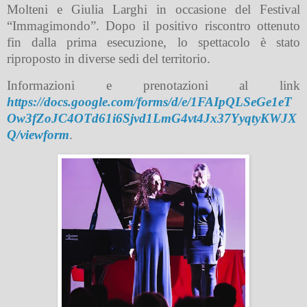
Molteni e Giulia Larghi in occasione del Festival
“Immagimondo”. Dopo il positivo riscontro ottenuto
fin dalla prima esecuzione, lo spettacolo è stato
riproposto in diverse sedi del territorio.
Informazioni e prenotazioni al link
https://docs.google.com/forms/d/e/1FAIpQLSeGe1eT
Ow3fZoJC4OTd61i6Sjvd1LmG4vt4Jx37YyqtyKWJX
Q/viewform
.