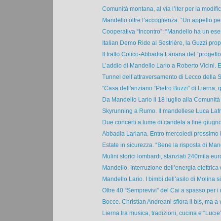
Comunità montana, al via l’iter per la modific
Mandello oltre l’accoglienza. “Un appello per 
Cooperativa “Incontro”: “Mandello ha un eserc
Italian Demo Ride al Sestrière, la Guzzi propo
Il tratto Colico-Abbadia Lariana del “progetto
L’addio di Mandello Lario a Roberto Vicini. E
Tunnel dell’attraversamento di Lecco della S
“Casa dell'anziano “Pietro Buzzi” di Lierna, q
Da Mandello Lario il 18 luglio alla Comunità
Skyrunning a Rumo. Il mandellese Luca Lafra
Due concerti a lume di candela a fine giugno 
Abbadia Lariana. Entro mercoledì prossimo l
Estate in sicurezza. “Bene la risposta di Mand
Mulini storici lombardi, stanziati 240mila euro.
Mandello. Interruzione dell’energia elettrica
Mandello Lario. I bimbi dell’asilo di Molina si 
Oltre 40 “Semprevivi” del Cai a spasso per i r
Bocce. Christian Andreani sfiora il bis, ma a v
Lierna tra musica, tradizioni, cucina e “Lucie”.