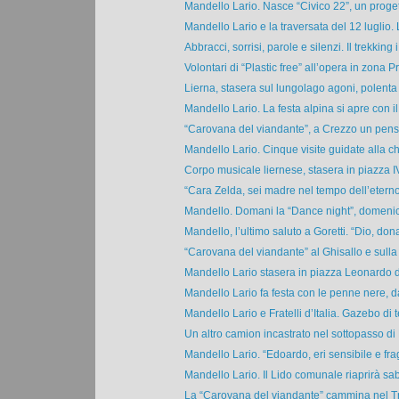
Mandello Lario. Nasce “Civico 22”, un progett
Mandello Lario e la traversata del 12 luglio. L
Abbracci, sorrisi, parole e silenzi. Il trekking i.
Volontari di “Plastic free” all’opera in zona Pr
Lierna, stasera sul lungolago agoni, polenta
Mandello Lario. La festa alpina si apre con il “
“Carovana del viandante”, a Crezzo un pensie
Mandello Lario. Cinque visite guidate alla chi
Corpo musicale liernese, stasera in piazza IV
“Cara Zelda, sei madre nel tempo dell’eterno
Mandello. Domani la “Dance night”, domenica
Mandello, l’ultimo saluto a Goretti. “Dio, donag
“Carovana del viandante” al Ghisallo e sulla
Mandello Lario stasera in piazza Leonardo da
Mandello Lario fa festa con le penne nere, da
Mandello Lario e Fratelli d’Italia. Gazebo di t
Un altro camion incastrato nel sottopasso di L
Mandello Lario. “Edoardo, eri sensibile e fragi
Mandello Lario. Il Lido comunale riaprirà sab
La “Carovana del viandante” cammina nel Tri