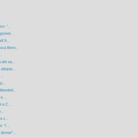
o. “...
rgomet...
ll’A...
uca Benv...
..
del sa...
ltopar...
...
p...
Mandell...
a ...
 e C...
...
e c...
 “I ...
dinner”...