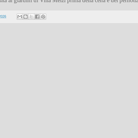
ita ai giardini di Villa Melzi prima della cena e del pernot
2026