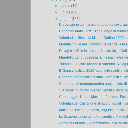
▼
2026
(1323)
►
agosto
(41)
►
luglio
(181)
▼
giugno
(186)
Prevenzione del rischio idrogeologico/idraulic
Canottieri Moto Guzzi. Il challenge di remoe
Volontari ai Giochi di Milano Cortina 2026, da
Mountain bike nel Comasco. Il mandellese L
Disagi e traffico in tilt sulla Statale 36, a Coli.
Mandello Lario. Sospesa la messa prefestiva 
Turismo e decoro urbano a Varenna. No agli a
Il “Sonica festival 2026” promette scintille, gli 
Concerti, spettacoli e cultura. Ecco tutti gli ap
Challenge di remoergometro oggi al Lido di 
"Settecolli" di nuoto. Matteo Venini si inchina 
Canottaggio. Italiani Master a Pusiano, Fasoli
Volontari del Cai Grigne al lavoro, ripuliti il se
Molina in festa tra polenta, angurie, amicizia 
La Sezione calcio della Polisportiva Mandello:
Abbadia Lariana. 75 commensali alla “White 