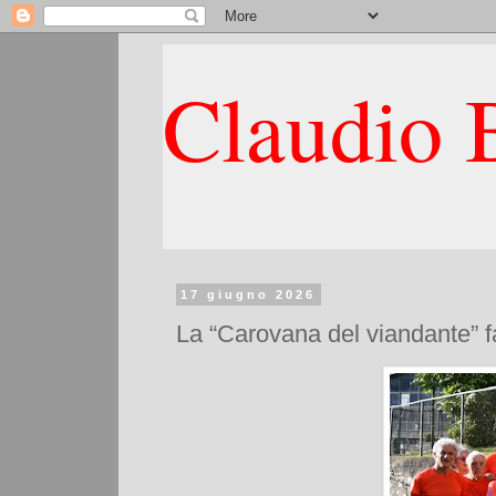
Claudio B
17 giugno 2026
La “Carovana del viandante” f