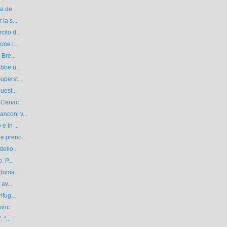
a de...
la s...
ito d...
ne i...
 Bre...
bbe u...
uperst...
uest...
 Cenac...
nconi v...
e in ...
e preno...
ello...
 P...
 doma...
av...
ifug...
inc...
 “...