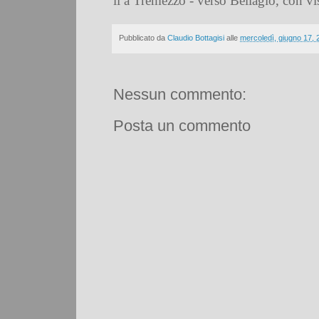
lì a Tremezzo - verso Bellagio, con vis
Pubblicato da
Claudio Bottagisi
alle
mercoledì, giugno 17, 
Nessun commento:
Posta un commento