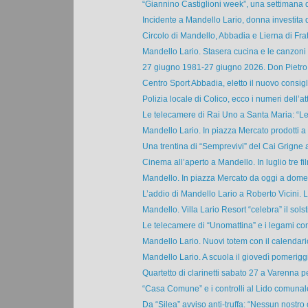
“Giannino Castiglioni week”, una settimana d
Incidente a Mandello Lario, donna investita 
Circolo di Mandello, Abbadia e Lierna di Fratel
Mandello Lario. Stasera cucina e le canzoni d
27 giugno 1981-27 giugno 2026. Don Pietro M
Centro Sport Abbadia, eletto il nuovo consigli
Polizia locale di Colico, ecco i numeri dell’atti
Le telecamere di Rai Uno a Santa Maria: “Le
Mandello Lario. In piazza Mercato prodotti a c
Una trentina di “Semprevivi” del Cai Grigne al 
Cinema all’aperto a Mandello. In luglio tre fil
Mandello. In piazza Mercato da oggi a domen
L’addio di Mandello Lario a Roberto Vicini. La
Mandello. Villa Lario Resort “celebra” il solsti
Le telecamere di “Unomattina” e i legami co
Mandello Lario. Nuovi totem con il calendario
Mandello Lario. A scuola il giovedì pomeriggi
Quartetto di clarinetti sabato 27 a Varenna pe
“Casa Comune” e i controlli al Lido comunale:
Da “Silea” avviso anti-truffa: “Nessun nostro 