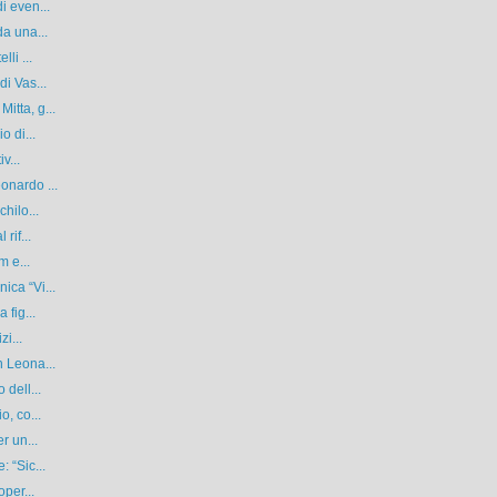
i even...
da una...
li ...
i Vas...
itta, g...
o di...
v...
onardo ...
hilo...
rif...
m e...
ica “Vi...
 fig...
zi...
n Leona...
 dell...
o, co...
r un...
 “Sic...
oper...