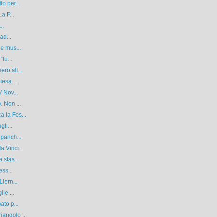
o per...
a P...
..
ad...
 e mus...
tu...
ro all...
esa ...
 Nov...
. Non ...
 la Fes...
li...
 panch...
 Vinci...
 stas...
ess...
iern...
le....
ato p...
angolo ...