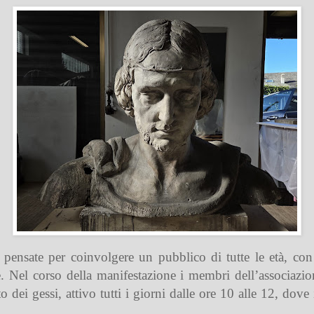
à pensate per coinvolgere un pubblico di tutte le età, con 
le. Nel corso della manifestazione i membri dell’associazio
 dei gessi, attivo tutti i giorni dalle ore 10 alle 12, dove i