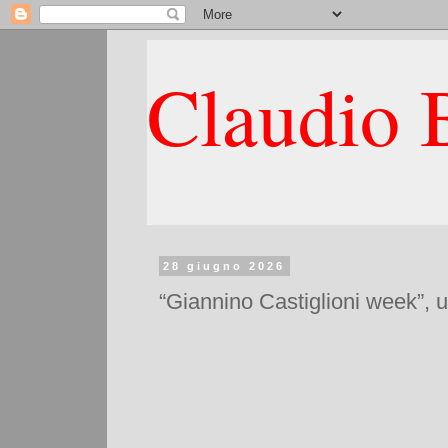
Claudio B
28 giugno 2026
“Giannino Castiglioni week”, u