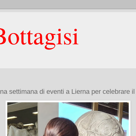
ottagisi
na settimana di eventi a Lierna per celebrare il