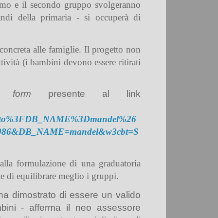
primo e il secondo gruppo svolgeranno
andi della primaria - si occuperà di
concreta alle famiglie. Il progetto non
tività (i bambini devono essere ritirati
 il
form
presente al link
03.sto%3FDB_NAME%3Dmandel%26
086&DB_NAME=mandel&w3cbt=S
 alla formulazione di una graduatoria
ne di equilibrare meglio i gruppi.
a dimostrato di essere un valido
mbini - afferma il neo assessore