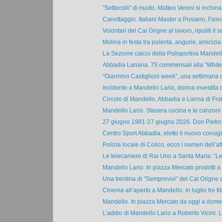
"Settecolli" di nuoto. Matteo Venini si inchina 
Canottaggio. Italiani Master a Pusiano, Fasoli
Volontari del Cai Grigne al lavoro, ripuliti il se
Molina in festa tra polenta, angurie, amicizia 
La Sezione calcio della Polisportiva Mandello:
Abbadia Lariana. 75 commensali alla “White 
“Giannino Castiglioni week”, una settimana d
Incidente a Mandello Lario, donna investita 
Circolo di Mandello, Abbadia e Lierna di Fratel
Mandello Lario. Stasera cucina e le canzoni d
27 giugno 1981-27 giugno 2026. Don Pietro M
Centro Sport Abbadia, eletto il nuovo consigli
Polizia locale di Colico, ecco i numeri dell’atti
Le telecamere di Rai Uno a Santa Maria: “Le
Mandello Lario. In piazza Mercato prodotti a c
Una trentina di “Semprevivi” del Cai Grigne al 
Cinema all’aperto a Mandello. In luglio tre fil
Mandello. In piazza Mercato da oggi a domen
L’addio di Mandello Lario a Roberto Vicini. La