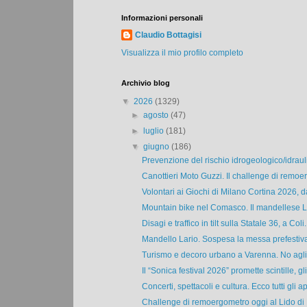
Informazioni personali
Claudio Bottagisi
Visualizza il mio profilo completo
Archivio blog
▼
2026
(1329)
►
agosto
(47)
►
luglio
(181)
▼
giugno
(186)
Prevenzione del rischio idrogeologico/idraulic
Canottieri Moto Guzzi. Il challenge di remoe
Volontari ai Giochi di Milano Cortina 2026, da
Mountain bike nel Comasco. Il mandellese L
Disagi e traffico in tilt sulla Statale 36, a Coli.
Mandello Lario. Sospesa la messa prefestiva 
Turismo e decoro urbano a Varenna. No agli a
Il “Sonica festival 2026” promette scintille, gli 
Concerti, spettacoli e cultura. Ecco tutti gli ap
Challenge di remoergometro oggi al Lido di 