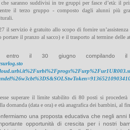
,
che saranno suddivisi in tre gruppi per fasce d’età: il 
, mentre il terzo gruppo - composto dagli alunni più gr
turali.
027
il servizio è gratuito
allo scopo di fornire un’assistenza 
ortare il pranzo al sacco) e il trasporto al termine delle at
toria entro il 30 giugno compilando
rsurlog.sto
cloud.urbi.it%2Furbi%2Fprogs%2Furp%2Fur1UR0
el%26w3cbt%3DS&SOLStwToken=9136521090341
sse superare il limite stabilito di 80 posti si procederà
ella domanda (data e ora) e età anagrafica dei bambini, al fi
nfermiamo una proposta educativa che negli anni h
mportante opportunità d
i crescita per i nostri ba