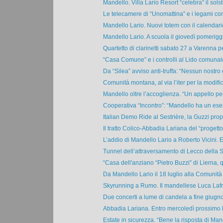
Mandello. Villa Lario Resort “celebra” il solsti
Le telecamere di “Unomattina” e i legami co
Mandello Lario. Nuovi totem con il calendario
Mandello Lario. A scuola il giovedì pomeriggi
Quartetto di clarinetti sabato 27 a Varenna pe
“Casa Comune” e i controlli al Lido comunale:
Da “Silea” avviso anti-truffa: “Nessun nostro 
Comunità montana, al via l’iter per la modific
Mandello oltre l’accoglienza. “Un appello per 
Cooperativa “Incontro”: “Mandello ha un eserc
Italian Demo Ride al Sestrière, la Guzzi propo
Il tratto Colico-Abbadia Lariana del “progetto
L’addio di Mandello Lario a Roberto Vicini. E
Tunnel dell’attraversamento di Lecco della S
“Casa dell'anziano “Pietro Buzzi” di Lierna, q
Da Mandello Lario il 18 luglio alla Comunità
Skyrunning a Rumo. Il mandellese Luca Lafra
Due concerti a lume di candela a fine giugno 
Abbadia Lariana. Entro mercoledì prossimo l
Estate in sicurezza. “Bene la risposta di Mand