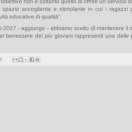
obiettivo non è soltanto quello di offrire un servizio di
 spazio accogliente e stimolante in cui i ragazzi
ività educative di qualità
”.
26-2027
- aggiunge -
abbiamo scelto di mantenere il se
el benessere dei più giovani rappresenti una delle p
26