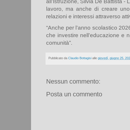
all’Istruzione, Silvia De Battista -
L’
lavoro, ma anche di creare uno
relazioni e interessi attraverso att
“
Anche per l’anno scolastico 20
che investire nell’educazione e n
comunità”.
Pubblicato da
Claudio Bottagisi
alle
giovedì, giugno 25, 20
Nessun commento:
Posta un commento