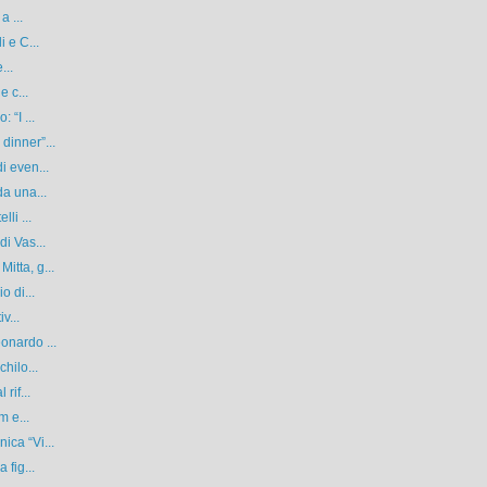
a ...
 e C...
...
e c...
 “I ...
dinner”...
i even...
da una...
li ...
i Vas...
itta, g...
o di...
v...
onardo ...
hilo...
rif...
m e...
ica “Vi...
 fig...