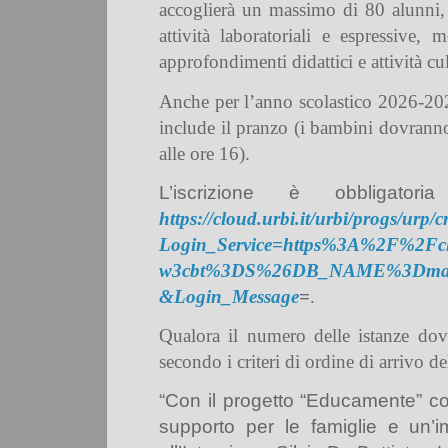
accoglierà un
massimo di 80 alunni
attività laboratoriali e espressive
approfondimenti didattici e attività cul
Anche per l’anno scolastico 2026-2
include il pranzo (i bambini dovranno p
alle ore 16).
L’iscrizione è obbliga
https://cloud.urbi.it/urbi/progs/urp/c
Login_Service=https%3A%2F%2F
w3cbt%3DS%26DB_NAME%3Dmand
&Login_Message
=
.
Qualora il numero delle istanze dove
secondo i criteri di ordine di arrivo d
“Con il progetto
“
Educamente
”
co
supporto per le famiglie e un’i