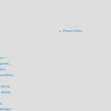
Privacy Policy
o. “...
rgomet...
ll’A...
uca Benv...
..
del sa...
ltopar...
...
p...
Mandell...