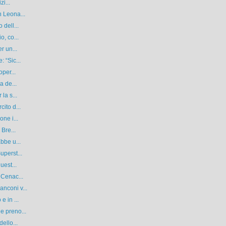
zi...
n Leona...
 dell...
o, co...
r un...
 “Sic...
oper...
a de...
la s...
ito d...
ne i...
 Bre...
bbe u...
uperst...
uest...
 Cenac...
nconi v...
e in ...
e preno...
ello...