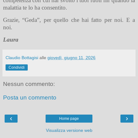
competenza con cui hai svolto i tuoi ruoli fin quando la
malattia te lo ha consentito.
Grazie, “Geda”, per quello che hai fatto per noi. E a
noi.
Laura
Claudio Bottagisi
alle
giovedì, giugno 11, 2026
Condividi
Nessun commento:
Posta un commento
‹
›
Home page
Visualizza versione web