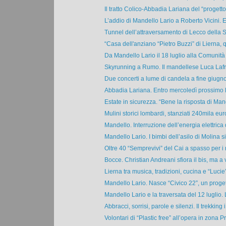
Il tratto Colico-Abbadia Lariana del “progetto
L’addio di Mandello Lario a Roberto Vicini. E
Tunnel dell’attraversamento di Lecco della S
“Casa dell'anziano “Pietro Buzzi” di Lierna, q
Da Mandello Lario il 18 luglio alla Comunità
Skyrunning a Rumo. Il mandellese Luca Lafra
Due concerti a lume di candela a fine giugno 
Abbadia Lariana. Entro mercoledì prossimo l
Estate in sicurezza. “Bene la risposta di Mand
Mulini storici lombardi, stanziati 240mila euro.
Mandello. Interruzione dell’energia elettrica
Mandello Lario. I bimbi dell’asilo di Molina si 
Oltre 40 “Semprevivi” del Cai a spasso per i r
Bocce. Christian Andreani sfiora il bis, ma a v
Lierna tra musica, tradizioni, cucina e “Lucie”.
Mandello Lario. Nasce “Civico 22”, un progett
Mandello Lario e la traversata del 12 luglio. L
Abbracci, sorrisi, parole e silenzi. Il trekking i.
Volontari di “Plastic free” all’opera in zona Pr