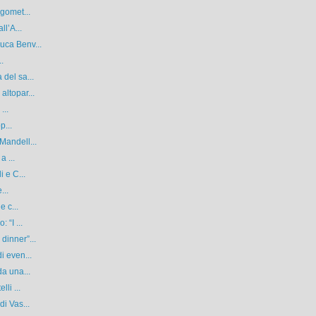
rgomet...
ll’A...
uca Benv...
..
del sa...
ltopar...
...
p...
Mandell...
a ...
 e C...
...
e c...
 “I ...
dinner”...
i even...
da una...
li ...
i Vas...