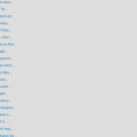
 e mus...
tu...
ro all...
esa ...
 Nov...
. Non ...
 la Fes...
li...
 panch...
 Vinci...
 stas...
ess...
iern...
le....
ato p...
angolo ...
rio a...
 2...
el seg...
agio pe...