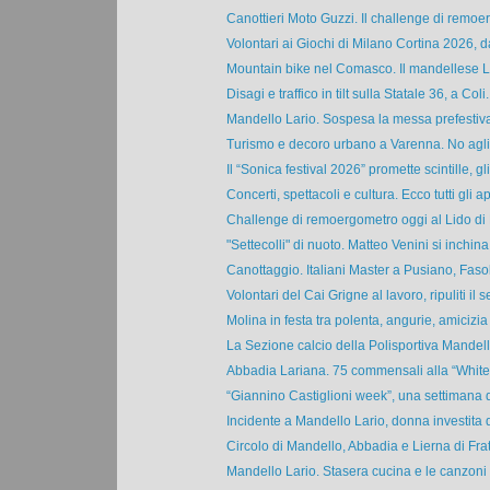
Canottieri Moto Guzzi. Il challenge di remoe
Volontari ai Giochi di Milano Cortina 2026, da
Mountain bike nel Comasco. Il mandellese L
Disagi e traffico in tilt sulla Statale 36, a Coli.
Mandello Lario. Sospesa la messa prefestiva 
Turismo e decoro urbano a Varenna. No agli a
Il “Sonica festival 2026” promette scintille, gli 
Concerti, spettacoli e cultura. Ecco tutti gli ap
Challenge di remoergometro oggi al Lido di 
"Settecolli" di nuoto. Matteo Venini si inchina 
Canottaggio. Italiani Master a Pusiano, Fasoli
Volontari del Cai Grigne al lavoro, ripuliti il se
Molina in festa tra polenta, angurie, amicizia 
La Sezione calcio della Polisportiva Mandello:
Abbadia Lariana. 75 commensali alla “White 
“Giannino Castiglioni week”, una settimana d
Incidente a Mandello Lario, donna investita 
Circolo di Mandello, Abbadia e Lierna di Fratel
Mandello Lario. Stasera cucina e le canzoni d