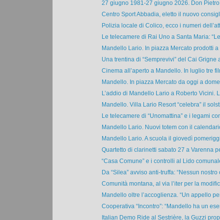
27 giugno 1981-27 giugno 2026. Don Pietro M
Centro Sport Abbadia, eletto il nuovo consigli
Polizia locale di Colico, ecco i numeri dell’atti
Le telecamere di Rai Uno a Santa Maria: “Le
Mandello Lario. In piazza Mercato prodotti a c
Una trentina di “Semprevivi” del Cai Grigne al 
Cinema all’aperto a Mandello. In luglio tre fil
Mandello. In piazza Mercato da oggi a domen
L’addio di Mandello Lario a Roberto Vicini. La
Mandello. Villa Lario Resort “celebra” il solsti
Le telecamere di “Unomattina” e i legami co
Mandello Lario. Nuovi totem con il calendario
Mandello Lario. A scuola il giovedì pomeriggi
Quartetto di clarinetti sabato 27 a Varenna pe
“Casa Comune” e i controlli al Lido comunale:
Da “Silea” avviso anti-truffa: “Nessun nostro 
Comunità montana, al via l’iter per la modific
Mandello oltre l’accoglienza. “Un appello per 
Cooperativa “Incontro”: “Mandello ha un eserc
Italian Demo Ride al Sestrière, la Guzzi propo