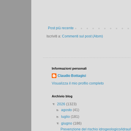
Post più recente
Iscriviti a:
Commenti sul post (Atom)
Informazioni personali
Claudio Bottagisi
Visualizza il mio profilo completo
Archivio blog
▼
2026
(1323)
►
agosto
(41)
►
luglio
(181)
▼
giugno
(186)
Prevenzione del rischio idrogeologico/idraulic