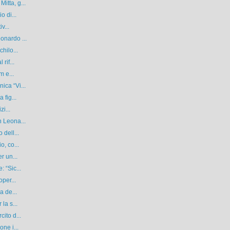
itta, g...
o di...
v...
onardo ...
hilo...
rif...
m e...
ica “Vi...
 fig...
zi...
n Leona...
 dell...
o, co...
r un...
 “Sic...
oper...
a de...
la s...
ito d...
ne i...