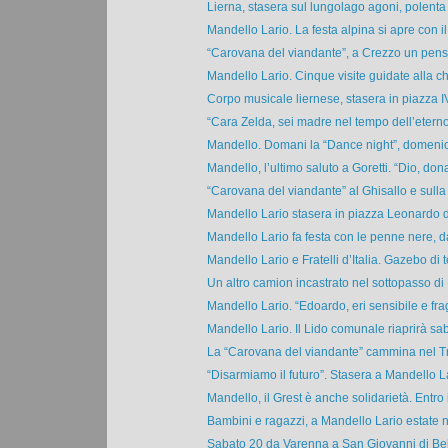
Lierna, stasera sul lungolago agoni, polenta
Mandello Lario. La festa alpina si apre con il “
“Carovana del viandante”, a Crezzo un pensie
Mandello Lario. Cinque visite guidate alla chi
Corpo musicale liernese, stasera in piazza IV
“Cara Zelda, sei madre nel tempo dell’eterno
Mandello. Domani la “Dance night”, domenica
Mandello, l’ultimo saluto a Goretti. “Dio, donag
“Carovana del viandante” al Ghisallo e sulla
Mandello Lario stasera in piazza Leonardo da
Mandello Lario fa festa con le penne nere, da
Mandello Lario e Fratelli d’Italia. Gazebo di t
Un altro camion incastrato nel sottopasso di L
Mandello Lario. “Edoardo, eri sensibile e fragi
Mandello Lario. Il Lido comunale riaprirà sab
La “Carovana del viandante” cammina nel Tri
“Disarmiamo il futuro”. Stasera a Mandello La
Mandello, il Grest è anche solidarietà. Entro il
Bambini e ragazzi, a Mandello Lario estate n
Sabato 20 da Varenna a San Giovanni di Bell