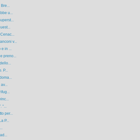
 Bre...
bbe u...
uperst...
uest...
 Cenac...
nconi v...
e in ...
e preno...
ello...
 P...
 doma...
av...
ifug...
inc...
 “...
o per...
a P...
..
ad...