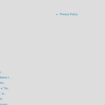
Privacy Policy
...
aria I...
im...
e “Sa...
 In...
P...
rgano...