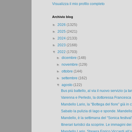
Visualizza il mio profilo completo
Archivio blog
►
2026
(1325)
►
2025
(2421)
►
2024
(2133)
►
2023
(2168)
▼
2022
(1703)
►
dicembre
(148)
►
novembre
(129)
►
ottobre
(144)
►
settembre
(162)
▼
agosto
(122)
Bus più battello, al via il nuovo servizio (a tari
Varenna e Perledo, la dottoressa Francesca M
Mandello Lario, la “Bottega del fiore” già in cl
Sabato la pulizia di lago e sponde. Mandello 
Mandello, è la settimana del “Sonica festival”.
Itinerari turistici da scoprire. Le immagini dei 
Mandello Lario. Stasera Enrico Viccardi all’o