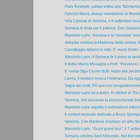
Piani Resinelli, campo estivo alla “Montanina”
Fabrizio Marra, deejay mandellese ai Mondiali
Villa Cipressi di Varenna, il 9 settembre incon
Somana in festa per il patrono. Don Giuliano:
Mandello Lario. Somana e la “raviolata” con
Abbadia celebra la Madonna della cintura. Il 
Canottaggio italiano in lutto. E’ morto Emilio T
Mandello Lario. A Somana fa il pieno la serat
Il dottor Marco Missaglia a Forlì: “Prevenire i t
E’ morta Olga Cicolin Butti. Addio alla person
Lierna, il sindaco revoca l’ordinanza. Da oggi 
Sagra dei crotti. Più percorsi enogastronomici
Mandello Lario va a teatro. In ottobre al “De A
Varenna, che successo la pizzoccherata! Ina
Mandello Lario aspetta il motoraduno interna
Il contest musicale dedicato a Bruce Springst
Varenna. Con Marilena Graziano un altro fine 
Mandello Lario. “Guzzi grand tour”, il 7 sette
Somana celebra Sant’Abbondio. Nel fine sett