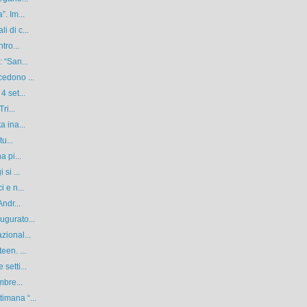
. Im...
 di c...
tro...
 “San...
cedono ...
4 set...
ri...
a ina...
u...
a pi...
si ...
 e n...
ndr...
ugurato...
zional...
een. ...
setti...
mbre...
imana “...