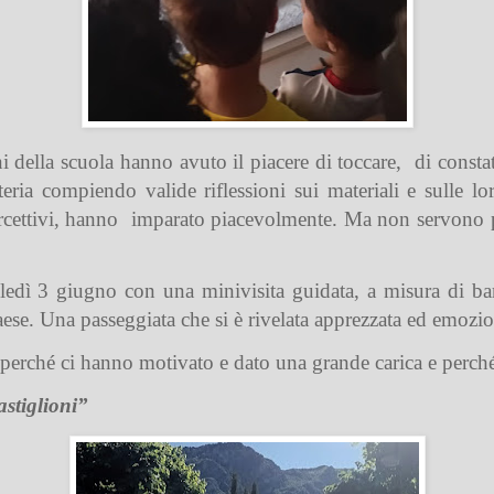
i della scuola hanno avuto il piacere di toccare,
di consta
ateria compiendo valide riflessioni sui materiali e sulle lor
rcettivi, hanno
imparato piacevolmente. Ma non servono pa
dì 3 giugno con una minivisita guidata, a misura di bam
paese. Una passeggiata che si è rivelata apprezzata ed emozi
i perché ci hanno motivato e dato una grande carica e perché
stiglioni”