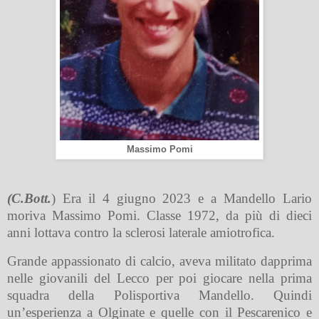
Massimo Pomi
(C.Bott.
) Era il 4 giugno 2023 e a Mandello Lario
moriva Massimo Pomi. Classe 1972, da più di dieci
anni lottava contro la sclerosi laterale amiotrofica.
Grande appassionato di calcio, aveva militato dapprima
nelle
giovanili del Lecco
per poi giocare nella prima
squadra della
Polisportiva Mandello
. Quindi
un’esperienza a
Olginate
e quelle con il
Pescarenico
e