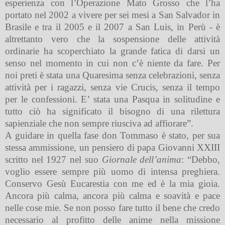
esperienza con l’Operazione Mato Grosso che l’ha
portato nel 2002 a vivere per sei mesi a San Salvador in
Brasile e tra il 2005 e il 2007 a San Luis, in Perù - è
altrettanto vero che la sospensione delle attività
ordinarie ha scoperchiato la grande fatica di darsi un
senso nel momento in cui non c’è niente da fare. Per
noi preti è stata una Quaresima senza celebrazioni, senza
attività per i ragazzi, senza vie Crucis, senza il tempo
per le confessioni. E’ stata una Pasqua in solitudine e
tutto ciò ha significato il bisogno di una rilettura
sapienziale che non sempre riusciva ad affiorare”.
A guidare in quella fase don Tommaso è stato, per sua
stessa ammissione, un pensiero di papa Giovanni XXIII
scritto nel 1927 nel suo
Giornale dell’anima
: “Debbo,
voglio essere sempre più uomo di intensa preghiera.
Conservo Gesù Eucarestia con me ed è la mia gioia.
Ancora più calma, ancora più calma e soavità e pace
nelle cose mie. Se non posso fare tutto il bene che credo
necessario al profitto delle anime nella missione