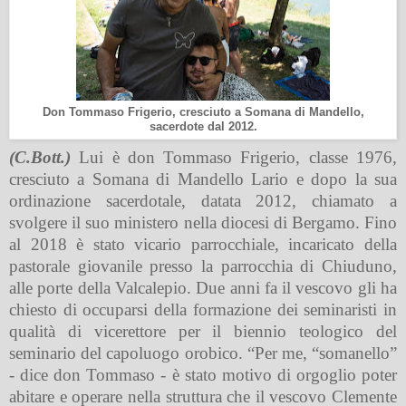
Don Tommaso Frigerio, cresciuto a Somana di Mandello,
sacerdote dal 2012.
(C.Bott.)
Lui è don Tommaso Frigerio, classe 1976,
cresciuto a Somana di Mandello Lario e dopo la sua
ordinazione sacerdotale, datata 2012, chiamato a
svolgere il suo ministero nella diocesi di Bergamo. Fino
al 2018 è stato vicario parrocchiale, incaricato della
pastorale giovanile presso la parrocchia di Chiuduno,
alle porte della Valcalepio. Due anni fa il vescovo gli ha
chiesto di occuparsi della formazione dei seminaristi in
qualità di vicerettore per il biennio teologico del
seminario del capoluogo orobico. “Per me, “somanello”
- dice don Tommaso - è stato motivo di orgoglio poter
abitare e operare nella struttura che il vescovo Clemente