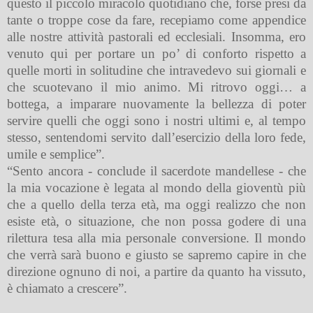
questo il piccolo miracolo quotidiano che, forse presi da
tante o troppe cose da fare, recepiamo come appendice
alle nostre attività pastorali ed ecclesiali. Insomma, ero
venuto qui per portare un po’ di conforto rispetto a
quelle morti in solitudine che intravedevo sui giornali e
che scuotevano il mio animo. Mi ritrovo oggi… a
bottega, a imparare nuovamente la bellezza di poter
servire quelli che oggi sono i nostri ultimi e, al tempo
stesso, sentendomi servito dall’esercizio della loro fede,
umile e semplice”.
“Sento ancora - conclude il sacerdote mandellese - che
la mia vocazione è legata al mondo della gioventù più
che a quello della terza età, ma oggi realizzo che non
esiste età, o situazione, che non possa godere di una
rilettura tesa alla mia personale conversione. Il mondo
che verrà sarà buono e giusto se sapremo capire in che
direzione ognuno di noi, a partire da quanto ha vissuto,
è chiamato a crescere”.