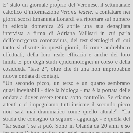
E’ stato un giornale proprio del Veronese, il settimanale
cattolico d’informazione
Verona fedele
, a contattare nei
giorni scorsi Emanuela Lonardi e a riportare sul numero
in edicola domenica 26 aprile una sua dettagliata
intervista a firma di Adriana Vallisari in cui parla
dell’emergenza coronavirus, dei test sierologici di cui
tanto si discute in questi giorni, di come andrebbero
effettuati, della loro reale efficacia e anche dei loro
limiti. E poi degli studi epidemiologici in corso e della
cosiddetta “fase 2”, oltre che di una non improbabile
nuova ondata di contagi.
“Un secondo picco, un terzo e un quarto sembrano
quasi inevitabili - dice la biologa - ma è la portata delle
ondate a dover essere tenuta sotto controllo. Se stiamo
attenti e ci impegniamo tutti insieme il secondo picco
non sarà mai drammatico come quello attuale”. “La
strada che consiglio di seguire - aggiunge - è quella del
“far senza”, se si può. Sono in Olanda da 20 anni e so
far senza l’aiuto pratico dei miei, anche se non so stare