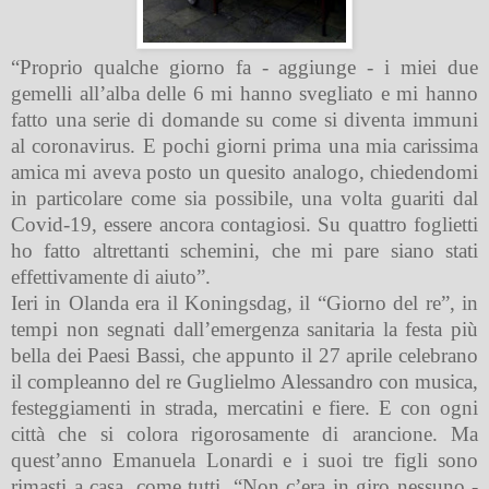
“Proprio qualche giorno fa - aggiunge - i miei due
gemelli all’alba delle 6 mi hanno svegliato e mi hanno
fatto una serie di domande su come si diventa immuni
al coronavirus. E pochi giorni prima una mia carissima
amica mi aveva posto un quesito analogo, chiedendomi
in particolare come sia possibile, una volta guariti dal
Covid-19, essere ancora contagiosi. Su quattro foglietti
ho fatto altrettanti schemini, che mi pare siano stati
effettivamente di aiuto”.
Ieri in Olanda era il Koningsdag, il “Giorno del re”, in
tempi non segnati dall’emergenza sanitaria la festa più
bella dei Paesi Bassi, che appunto il 27 aprile celebrano
il compleanno del re Guglielmo Alessandro con musica,
festeggiamenti in strada, mercatini e fiere. E con ogni
città che si colora rigorosamente di arancione. Ma
quest’anno Emanuela Lonardi e i suoi tre figli sono
rimasti a casa, come tutti. “Non c’era in giro nessuno -