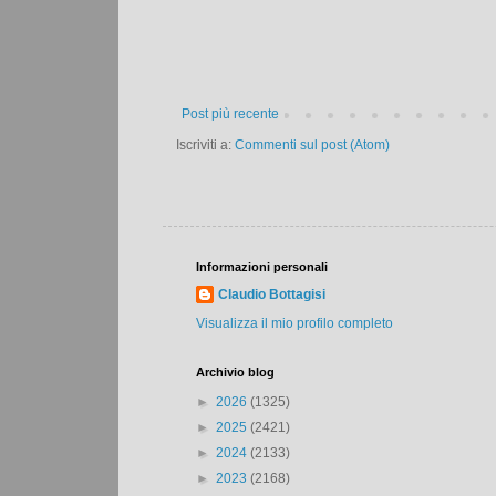
Post più recente
Iscriviti a:
Commenti sul post (Atom)
Informazioni personali
Claudio Bottagisi
Visualizza il mio profilo completo
Archivio blog
►
2026
(1325)
►
2025
(2421)
►
2024
(2133)
►
2023
(2168)