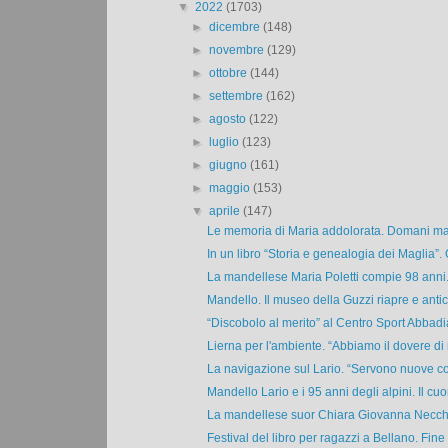
▼
2022
(1703)
►
dicembre
(148)
►
novembre
(129)
►
ottobre
(144)
►
settembre
(162)
►
agosto
(122)
►
luglio
(123)
►
giugno
(161)
►
maggio
(153)
▼
aprile
(147)
Le memoria di Maria addolorata. Domani matt
In un libro “Storia e genealogia dei Maglia”. 
La mandellese Maria Poletti compie 98 anni.
Mandello. Il museo della Guzzi riapre e antici
“Discobolo al merito” al Centro Sport Abbadia.
Lierna per l'ambiente. “Abbiamo il dovere di r
La navigazione sul Lario. “Servono nuove cor
Mandello Lario e i 95 anni degli alpini. Il cuor
La mandellese suor Chiara Giovanna Necchi 
Festival del libro per ragazzi a Bellano. Fine s