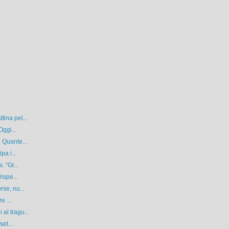
ina pel...
Oggi...
 Quante...
pa i...
 “Gr...
ispe...
se, nu...
e ...
al tragu...
et...