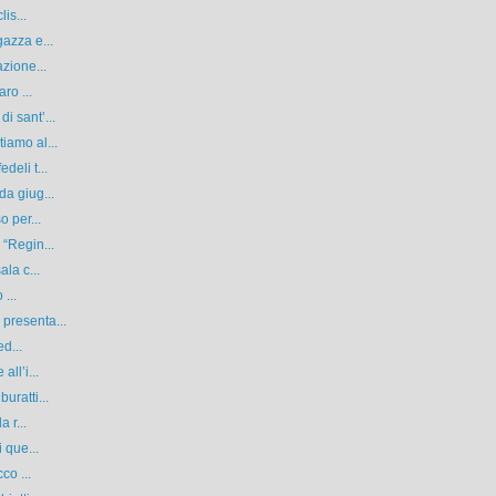
is...
azza e...
zione...
ro ...
i sant’...
iamo al...
deli t...
a giug...
o per...
“Regin...
la c...
 ...
presenta...
ed...
ll’i...
uratti...
 r...
 que...
co ...