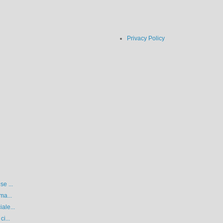
Privacy Policy
se ...
ma...
ale...
ci...