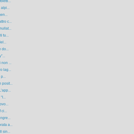
etti...
alpi...
en...
tro c...
ullat...
 tu...
el...
 do...
”...
 non ...
o lag...
p...
posit...
’app...
I...
ovo...
ci...
ngre...
ata a...
 sin...