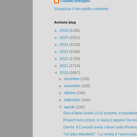
Claudio Bottagisi
Visualizza il mio profilo completo
Archivio blog
►
2026
(1336)
►
2025
(2421)
►
2024
(2133)
►
2023
(2168)
►
2022
(1703)
►
2021
(1714)
▼
2020
(1697)
►
dicembre
(150)
►
novembre
(116)
►
ottobre
(148)
►
settembre
(160)
▼
agosto
(116)
Giro d’Italia Under 23 di ciclismo. Il mandelle
Project rock school, si rialza il sipario! Da do
Dervio. Il Comune avvia i lavori sulla Provinci
“Un’altra Mandello”: “La nostra è l’unica lista 