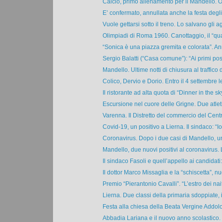
Calcio, primo allenamento per il Mandello. Obi
E’ confermato, annullata anche la festa degli 
Vuole gettarsi sotto il treno. Lo salvano gli ag
Olimpiadi di Roma 1960. Canottaggio, il “quat
“Sonica è una piazza gremita e colorata”. Ann
Sergio Balatti (“Casa comune”): “Ai primi posti
Mandello. Ultime notti di chiusura al traffico d
Colico, Dervio e Dorio. Entro il 4 settembre le
Il ristorante ad alta quota di “Dinner in the sky
Escursione nel cuore delle Grigne. Due atleti
Varenna. Il Distretto del commercio del Centr
Covid-19, un positivo a Lierna. Il sindaco: “Io 
Coronavirus. Dopo i due casi di Mandello, un 
Mandello, due nuovi positivi al coronavirus. L
Il sindaco Fasoli e quell’appello ai candidati: “
Il dottor Marco Missaglia e la “schiscetta”, nu
Premio “Pierantonio Cavalli”. “L’estro dei naif 
Lierna. Due classi della primaria sdoppiate, i
Festa alla chiesa della Beata Vergine Addolor
Abbadia Lariana e il nuovo anno scolastico. Il