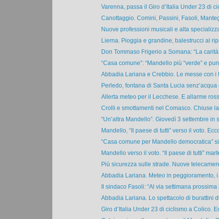
Varenna, passa il Giro d’Italia Under 23 di cicl
Canottaggio. Comini, Passini, Fasoli, Manteg
Nuove professioni musicali e alta specializza
Lierna. Pioggia e grandine, balestrucci al ripa
Don Tommaso Frigerio a Somana: “La carità d
“Casa comune”: “Mandello più “verde” e punt
Abbadia Lariana e Crebbio. Le messe con i fe
Perledo, fontana di Santa Lucia senz’acqua d
Allerta meteo per il Lecchese. E allarme ross
Crolli e smottamenti nel Comasco. Chiuse la 
“Un’altra Mandello”. Giovedì 3 settembre in sa
Mandello, “Il paese di tutti” verso il voto. Ecco
“Casa comune per Mandello democratica” si 
Mandello verso il voto. “Il paese di tutti” mart
Più sicurezza sulle strade. Nuove telecamere a
Abbadia Lariana. Meteo in peggioramento, i b
Il sindaco Fasoli: “Al via settimana prossima la
Abbadia Lariana. Lo spettacolo di burattini di
Giro d’Italia Under 23 di ciclismo a Colico. Ec