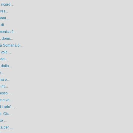
ricord...
res...
nni....
di...
enica 2...
, donn...
a Somana p...
olti ...
del...
dalla...
...
na e...
nti...
esso ...
 e vo...
Lario"....
. Cic...
o ...
 per ...