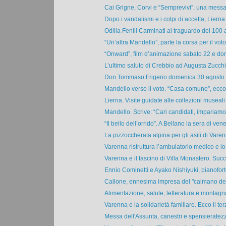
Cai Grigne, Corvi e “Semprevivi”, una messa 
Dopo i vandalismi e i colpi di accetta, Lierna 
Odilla Fenili Carminati al traguardo dei 100 a
“Un’altra Mandello”, parte la corsa per il voto 
“Onward”, film d’animazione sabato 22 e dom
L’ultimo saluto di Crebbio ad Augusta Zucchi
Don Tommaso Frigerio domenica 30 agosto 
Mandello verso il voto. “Casa comune”, ecco v
Lierna. Visite guidate alle collezioni museali 
Mandello. Scrive: “Cari candidati, impariamo 
“Il bello dell’orrido”. A Bellano la sera di vener
La pizzoccherata alpina per gli asili di Varen
Varenna ristruttura l’ambulatorio medico e lo i
Varenna e il fascino di Villa Monastero. Succ
Ennio Cominetti e Ayako Nishiyuki, pianoforte
Callone, ennesima impresa del "caimano del 
Alimentazione, salute, letteratura e montagna
Varenna e la solidarietà familiare. Ecco il terz
Messa dell'Assunta, canestri e spensieratezza