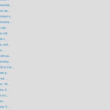
munità ...
un ap...
omani s...
emoria ...
 agl...
 cult...
i c...
 cort...
. ...
del pa...
enotaz...
0 a Cre...
ei p...
ul ...
: “Af...
, il ...
si c...
sc...
ia “C...