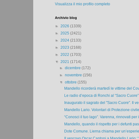
Visualizza il mio profilo completo
Archivio blog
►
2026
(1339)
►
2025
(2421)
►
2024
(2133)
►
2023
(2168)
►
2022
(1703)
▼
2021
(1714)
►
dicembre
(172)
►
novembre
(156)
▼
ottobre
(155)
Mandello ricorderà martedì le vittime del Covi
Le radio d’epoca di Ronchi al “Sacro Cuore”
Inaugurato il sagrato del "Sacro Cuore". Il ve
Mandello Lario. Volontari di Protezione civile 
“Conosci il tuo lago”. Varenna, rinnovati per il
Mandello, quando il rispetto per i defunti pas
Dote Comune. Lierna chiama per un’esperie
Il vescovo Oscar Cantoni a Mandello Lario: “S