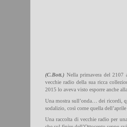
(C.Bott.)
Nella primavera del 2107 a
vecchie radio della sua ricca colle
2015 lo aveva visto esporre anche alla
Una mostra sull’onda… dei ricordi, qu
sodalizio, così come quella dell’april
Una raccolta di vecchie radio per un
che sul finire dell’Ottocento seppe sv