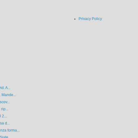
Privacy Policy
d. A...
. Mande...
scov...
rip...
 2...
sa d...
nza forma...
iate ...