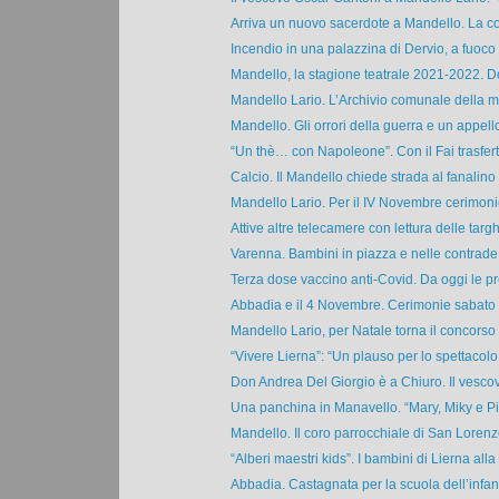
Arriva un nuovo sacerdote a Mandello. La co
Incendio in una palazzina di Dervio, a fuoco 
Mandello, la stagione teatrale 2021-2022. D
Mandello Lario. L’Archivio comunale della m
Mandello. Gli orrori della guerra e un appello
“Un thè… con Napoleone”. Con il Fai trasferta
Calcio. Il Mandello chiede strada al fanalino d
Mandello Lario. Per il IV Novembre cerimonie,
Attive altre telecamere con lettura delle targhe
Varenna. Bambini in piazza e nelle contrade 
Terza dose vaccino anti-Covid. Da oggi le pr
Abbadia e il 4 Novembre. Cerimonie sabato 3
Mandello Lario, per Natale torna il concorso d
“Vivere Lierna”: “Un plauso per lo spettacolo s
Don Andrea Del Giorgio è a Chiuro. Il vescovo
Una panchina in Manavello. “Mary, Miky e Pino
Mandello. Il coro parrocchiale di San Lorenzo 
“Alberi maestri kids”. I bambini di Lierna alla 
Abbadia. Castagnata per la scuola dell’infanz