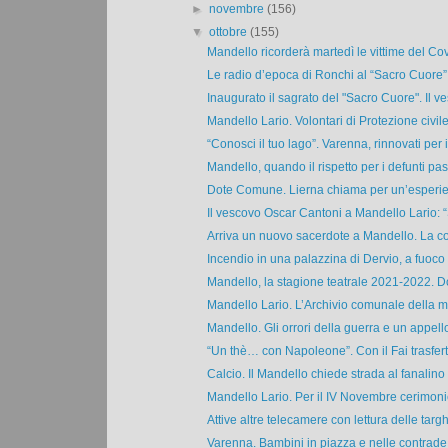
►
novembre
(156)
▼
ottobre
(155)
Mandello ricorderà martedì le vittime del Covi
Le radio d’epoca di Ronchi al “Sacro Cuore”
Inaugurato il sagrato del "Sacro Cuore". Il ve
Mandello Lario. Volontari di Protezione civile 
“Conosci il tuo lago”. Varenna, rinnovati per il
Mandello, quando il rispetto per i defunti pas
Dote Comune. Lierna chiama per un’esperie
Il vescovo Oscar Cantoni a Mandello Lario: “S
Arriva un nuovo sacerdote a Mandello. La co
Incendio in una palazzina di Dervio, a fuoco 
Mandello, la stagione teatrale 2021-2022. D
Mandello Lario. L’Archivio comunale della m
Mandello. Gli orrori della guerra e un appello
“Un thè… con Napoleone”. Con il Fai trasferta
Calcio. Il Mandello chiede strada al fanalino d
Mandello Lario. Per il IV Novembre cerimonie,
Attive altre telecamere con lettura delle targhe
Varenna. Bambini in piazza e nelle contrade 