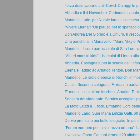
Terza dose vaccino anti-Covid. Da oggi le pr
Abbadia e il 4 Novembre. Cerimonie sabato 3
Mandello Lario, per Natale torna il concorso d
“Vivere Lierna”: “Un plauso per lo spettacolo s
Don Andrea Del Giorgio è a Chiuro. Il vescovo
Una panchina in Manavello. “Mary, Miky e Pino
Mandello. Il coro parrocchiale di San Lorenzo 
“Alberi maestri kids”. I bambini di Lierna alla 
Abbadia. Castagnata per la scuola dell’infanz
Lierna e l’addio ad Arnaldo Tentori. Don Marc
Mandello. Le radio d’epoca di Ronchi in mostr
Calcio, Seconda categoria. Finisce in parità (
E’ morto il costruttore lecchese Arnaldo Tentori
Sentiero del viandante. Sornico accoglie i par
La Moto Guzzi è… rock. Ermanno Corti dedica
Mandello Lario. Suor Maria Letizia Gatti, 60 a
Dervio premia le più belle fotografie. In più di
"Forum europeo per la sicurezza urbana". La 
Il vescovo Oscar Cantoni venerdì 29 ottobre 