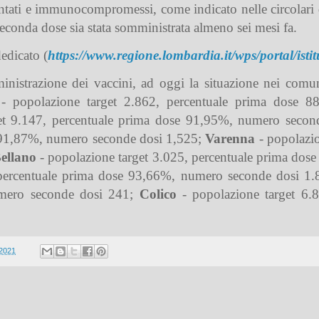
tati e immunocompromessi, come indicato nelle circolari del
 seconda dose sia stata somministrata almeno sei mesi fa.
dedicato (
https://www.regione.lombardia.it/wps/portal/ist
istrazione dei vaccini, ad oggi la situazione nei comun
- popolazione target 2.862, percentuale prima dose 8
et 9.147, percentuale prima dose 91,95%, numero secon
e 91,87%, numero seconde dosi 1,525;
Varenna
- popolazio
ellano
- popolazione target 3.025, percentuale prima dos
 percentuale prima dose 93,66%, numero seconde dosi 1
umero seconde dosi 241;
Colico
- popolazione target 6.
 2021