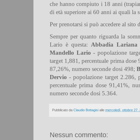
che hanno compiuto i 18 anni (trapian
di età superiore ai 60 anni ai quali la
Per prenotarsi si può accedere al sito 
Sempre per quanto riguarda la sommin
Lario è questa:
Abbadia Lariana
Mandello Lario
- popolazione targ
target 1,881, percentuale prima dos
87,26%, numero seconde dosi 498;
B
Dervio
- popolazione target 2.286,
percentuale prima dose 91,41%, n
numero seconde dosi 5.364.
Pubblicato da
Claudio Bottagisi
alle
mercoledì, ottobre 27,
Nessun commento: