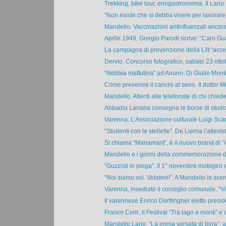
Trekking, bike tour, enogastronomia. Il Lario 
“Non esiste che si debba vivere per lavorare 
Mandello. Vaccinazioni antinfluenzali ancora 
Aprile 1949, Giorgio Parodi scrive: “Caro Gu
La campagna di prevenzione della Lilt “accen
Dervio. Concorso fotografico, sabato 23 ottob
“Nebbia mattutina” ad Airuno. Di Giulio Montin
Come prevenire il cancro al seno. Il dottor Mi
Mandello. Attenti alle telefonate di chi chiede
Abbadia Lariana consegna le borse di studi
Varenna. L’Associazione culturale Luigi Scan
“Studenti con le stellette”. Da Lierna l’attestat
Si chiama “Manamant”, è il nuovo brand di “I
Mandello e i giorni della commemorazione de
“Guzzisti in piega”. Il 1° novembre motogiro e
“Noi siamo voi. Votatevi!”. A Mandello in scena
Varenna, insediato il consiglio comunale. “Vic
Il varennese Enrico Derflingher eletto preside
Franco Cerri, il Festival “Tra lago e monti” e 
Mandello Lario. “La prima sorsata di birra”, al