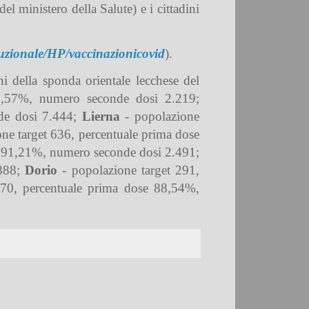
 ministero della Salute) e i cittadini
ituzionale/HP/vaccinazionicovid
).
i della sponda orientale lecchese del
8,57%, numero seconde dosi 2.219;
de dosi 7.444;
Lierna
- popolazione
ne target 636, percentuale prima dose
e 91,21%, numero seconde dosi 2.491;
.888;
Dorio
- popolazione target 291,
870, percentuale prima dose 88,54%,