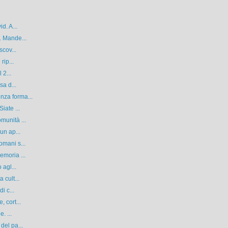
d. A...
. Mande...
scov...
rip...
 2...
sa d...
nza forma...
iate ...
munità ...
un ap...
omani s...
emoria ...
 agl...
 cult...
i c...
 cort...
. ...
del pa...