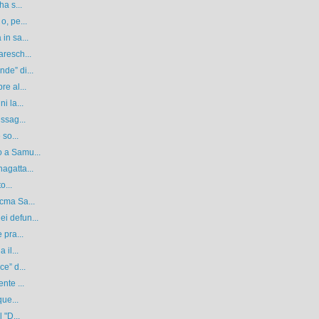
ha s...
o, pe...
in sa...
aresch...
de” di...
re al...
i la...
ssag...
 so...
o a Samu...
agatta...
o...
cma Sa...
i defun...
 pra...
 il...
e” d...
nte ...
que...
 "D...