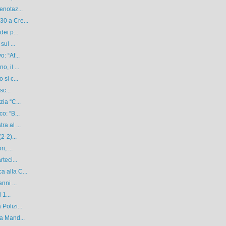
enotaz...
0 a Cre...
ei p...
ul ...
: “Af...
, il ...
si c...
sc...
ia “C...
o: “B...
a al ...
2-2)...
, ...
teci...
 alla C...
nni ...
 1...
Polizi...
a Mand...