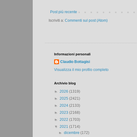
Post più recente
Iscriviti a:
Commenti sul post (Atom)
Informazioni personali
Claudio Bottagisi
Visualizza il mio profilo completo
Archivio blog
►
2026
(1319)
►
2025
(2421)
►
2024
(2133)
►
2023
(2168)
►
2022
(1703)
▼
2021
(1714)
►
dicembre
(172)