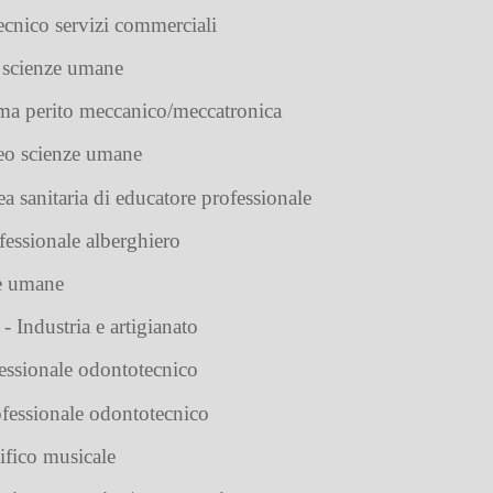
ecnico servizi commerciali
e scienze umane
ma perito meccanico/meccatronica
ceo scienze umane
ea sanitaria di educatore professionale
ofessionale alberghiero
ze umane
 - Industria e artigianato
ofessionale odontotecnico
rofessionale odontotecnico
tifico musicale