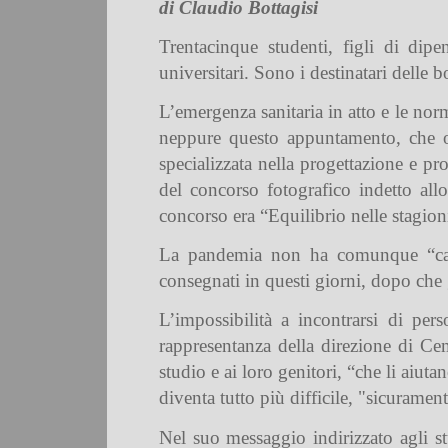
di Claudio Bottagisi
Trentacinque studenti, figli di dip
universitari. Sono i destinatari delle b
L’emergenza sanitaria in atto e le no
neppure questo appuntamento, che o
specializzata nella progettazione e pr
del concorso fotografico indetto all
concorso era “Equilibrio nelle stagion
La pandemia non ha comunque “cance
consegnati in questi giorni, dopo che ge
L’impossibilità a incontrarsi di per
rappresentanza della direzione di Cemb
studio e ai loro genitori, “che li aiut
diventa tutto più difficile, "sicuramen
Nel suo messaggio indirizzato agli s