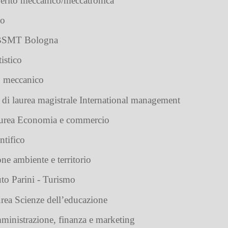
erito meccanico/meccatronica
co
 BSMT Bologna
tistico
to meccanico
 di laurea magistrale International management
laurea Economia e commercio
ntifico
one ambiente e territorio
tuto Parini - Turismo
urea Scienze dell’educazione
ministrazione, finanza e marketing