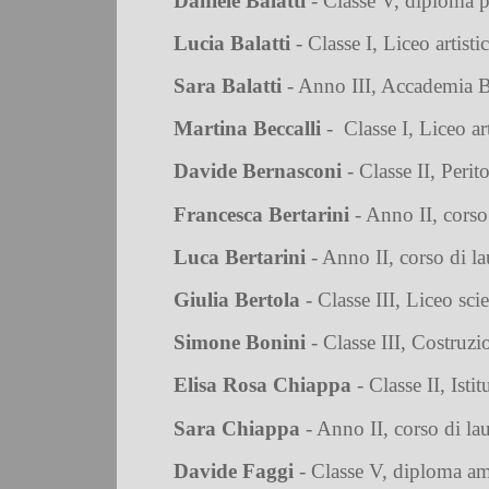
Daniele Balatti
- Classe V, diploma p
Lucia Balatti
- Classe I, Liceo artisti
Sara Balatti
- Anno III, Accademia
Martina Beccalli
-
Classe I, Liceo ar
Davide Bernasconi
- Classe II, Peri
Francesca Bertarini
- Anno II, corso
Luca Bertarini
- Anno II, corso di 
Giulia Bertola
- Classe III, Liceo scie
Simone Bonini
- Classe III, Costruzi
Elisa Rosa Chiappa
- Classe II, Isti
Sara Chiappa
- Anno II, corso di la
Davide Faggi
- Classe V, diploma am