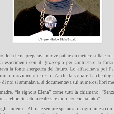
L'imprenditrice Silvia Buzzi.
 della Icma preparava nuove patine da mettere sulla carta -
oi esperimenti con il giroscopio per contrastare la forz
erava la fonte energetica del futuro. Lo affascinava poi l
ire il movimento terrestre. Anche la storia e l’archeologia
di noi si ammalava, si documentava sui numerosi libri medi
madre, “la signora Elena” come tutti la chiamano. “Senza
e sarebbe riuscito a realizzare tutto ciò che ha fatto”.
agli studenti: “Abbiate sempre speranza e sogni, intesi come 