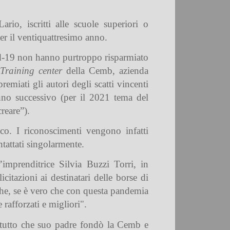
io, iscritti alle scuole superiori o
per il ventiquattresimo anno.
vid-19 non hanno purtroppo risparmiato
Training center
della Cemb, azienda
emiati gli autori degli scatti vincenti
anno successivo (per il 2021 tema del
reare”).
o. I riconoscimenti vengono infatti
ntattati singolarmente.
’imprenditrice Silvia Buzzi Torri, in
citazioni ai destinatari delle borse di
a che, se è vero che con questa pandemia
 rafforzati e migliori".
zitutto che suo padre fondò la Cemb e