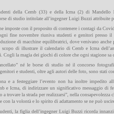
endenti della Cemb (33) e della Icma (2) di Mandello Lar
orse di studio intitolate all’ingegner Luigi Buzzi attribuite 
rme imposte con il proposito di contenere i contagi da Co
gni fine novembre riuniva studenti e genitori presso il
oduzione di macchine equilibratrici, dove venivano anche pr
o scopo di illustrare il calendario di Cemb e Icma dell’
i. Cogli la magìa dei giochi di colore che ogni stagione sa c
llato” né le borse di studio né il concorso fotografic
nitori e studenti, oltre agli autori delle foto, sono stati co
sona e a festeggiare l’evento non ha inoltre impedito all
 e Icma, di indirizzare un significativo messaggio di feli
ano a trovare la strada per realizzarsi”, nella consapevolezz
te con la volontà e lo spirito di adattamento se ne può uscire
tudenti, la figlia dell’ingegner Luigi Buzzi ricorda innan