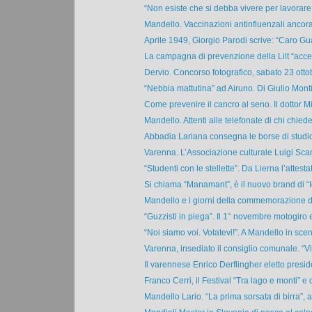
“Non esiste che si debba vivere per lavorare 
Mandello. Vaccinazioni antinfluenzali ancora 
Aprile 1949, Giorgio Parodi scrive: “Caro Gu
La campagna di prevenzione della Lilt “accen
Dervio. Concorso fotografico, sabato 23 ottob
“Nebbia mattutina” ad Airuno. Di Giulio Montin
Come prevenire il cancro al seno. Il dottor Mi
Mandello. Attenti alle telefonate di chi chiede
Abbadia Lariana consegna le borse di studi
Varenna. L’Associazione culturale Luigi Scan
“Studenti con le stellette”. Da Lierna l’attestat
Si chiama “Manamant”, è il nuovo brand di “I
Mandello e i giorni della commemorazione de
“Guzzisti in piega”. Il 1° novembre motogiro e
“Noi siamo voi. Votatevi!”. A Mandello in scena
Varenna, insediato il consiglio comunale. “Vic
Il varennese Enrico Derflingher eletto preside
Franco Cerri, il Festival “Tra lago e monti” e 
Mandello Lario. “La prima sorsata di birra”, al