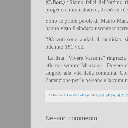
(C.Bott.)
“Siamo felici dell’ottimo r
progetto amministrativo, di ciò che è st
Sono le prime parole di Mauro Manzon
hanno visto il sindaco uscente vincer
293 voti sono andati al candidato s
ottenuto 181 voti.
“La lista “Vivere Varenna” ringrazia 
afferma sempre Manzoni - Dovere civi
singolo alla vita della comunità. Co
l’attenzione per le persone e la comun
Pubblicato da
Claudio Bottagisi
alle
lunedì, ottobre 04, 202
Nessun commento: