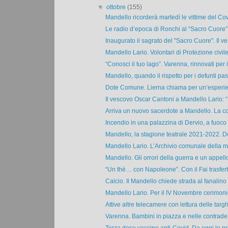
▼
ottobre
(155)
Mandello ricorderà martedì le vittime del Covi
Le radio d’epoca di Ronchi al “Sacro Cuore”
Inaugurato il sagrato del "Sacro Cuore". Il ve
Mandello Lario. Volontari di Protezione civile 
“Conosci il tuo lago”. Varenna, rinnovati per il
Mandello, quando il rispetto per i defunti pas
Dote Comune. Lierna chiama per un’esperie
Il vescovo Oscar Cantoni a Mandello Lario: “S
Arriva un nuovo sacerdote a Mandello. La co
Incendio in una palazzina di Dervio, a fuoco 
Mandello, la stagione teatrale 2021-2022. D
Mandello Lario. L’Archivio comunale della m
Mandello. Gli orrori della guerra e un appello
“Un thè… con Napoleone”. Con il Fai trasferta
Calcio. Il Mandello chiede strada al fanalino d
Mandello Lario. Per il IV Novembre cerimonie,
Attive altre telecamere con lettura delle targhe
Varenna. Bambini in piazza e nelle contrade 
Terza dose vaccino anti-Covid. Da oggi le pr