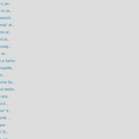
o, pe...
in sa...
aresch...
de” di...
re al...
i la...
ssag...
 so...
o a Samu...
agatta...
o...
cma Sa...
i defun...
 pra...
 il...
e” d...
nte ...
que...
 "D...