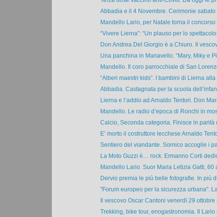
Abbadia e il 4 Novembre. Cerimonie sabato 3
Mandello Lario, per Natale torna il concorso d
“Vivere Lierna”: “Un plauso per lo spettacolo s
Don Andrea Del Giorgio è a Chiuro. Il vescovo
Una panchina in Manavello. “Mary, Miky e Pino
Mandello. Il coro parrocchiale di San Lorenzo 
“Alberi maestri kids”. I bambini di Lierna alla 
Abbadia. Castagnata per la scuola dell’infanz
Lierna e l’addio ad Arnaldo Tentori. Don Marc
Mandello. Le radio d’epoca di Ronchi in mostr
Calcio, Seconda categoria. Finisce in parità (
E’ morto il costruttore lecchese Arnaldo Tentori
Sentiero del viandante. Sornico accoglie i par
La Moto Guzzi è… rock. Ermanno Corti dedica
Mandello Lario. Suor Maria Letizia Gatti, 60 a
Dervio premia le più belle fotografie. In più di
"Forum europeo per la sicurezza urbana". La 
Il vescovo Oscar Cantoni venerdì 29 ottobre 
Trekking, bike tour, enogastronomia. Il Lario 