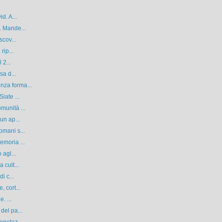
d. A...
. Mande...
scov...
rip...
 2...
sa d...
nza forma...
iate ...
munità ...
un ap...
omani s...
emoria ...
 agl...
 cult...
i c...
 cort...
. ...
del pa...
enotaz...