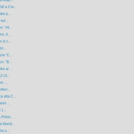
0 a Cre...
ei p...
ul ...
: “Af...
, il ...
si c...
sc...
ia “C...
o: “B...
a al ...
2-2)...
, ...
teci...
 alla C...
nni ...
 1...
Polizi...
a Mand...
ha s...