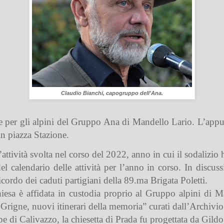
Claudio Bianchi, capogruppo dell'Ana.
per gli alpini del Gruppo Ana di Mandello Lario. L’appun
in piazza Stazione.
’attività svolta nel corso del 2022, anno in cui il sodalizi
el calendario delle attività per l’anno in corso. In discuss
ricordo dei caduti partigiani della 89.ma Brigata Poletti.
iesa è affidata in custodia proprio al Gruppo alpini di Ma
le Grigne, nuovi itinerari della memoria” curati dall’Archiv
pe di Calivazzo, la chiesetta di Prada fu progettata da
Gildo