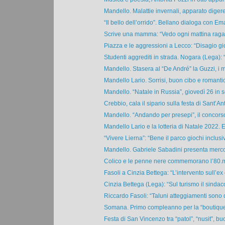
Mandello. Malattie invernali, apparato digere
“Il bello dell’orrido”. Bellano dialoga con Em
Scrive una mamma: “Vedo ogni mattina ragaz
Piazza e le aggressioni a Lecco: “Disagio gio
Studenti aggrediti in strada. Nogara (Lega): “
Mandello. Stasera al “De André” la Guzzi, i m
Mandello Lario. Sorrisi, buon cibo e romantic
Mandello. “Natale in Russia”, giovedì 26 in s
Crebbio, cala il sipario sulla festa di Sant’Ant
Mandello. “Andando per presepi”, il concorso
Mandello Lario e la lotteria di Natale 2022. E
“Vivere Lierna”: “Bene il parco giochi inclusi
Mandello. Gabriele Sabadini presenta mercol
Colico e le penne nere commemorano l’80.mo
Fasoli a Cinzia Bettega: “L’intervento sull’ex
Cinzia Bettega (Lega): “Sul turismo il sindaco 
Riccardo Fasoli: “Taluni atteggiamenti sono di
Somana. Primo compleanno per la “boutique 
Festa di San Vincenzo tra “patol”, “nusit”, buo