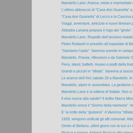
Mandello Lario. Arance, miele e marmellate de
L’ultimo abbraccio di “Casa don Guanella” a 
“Casa don Guanella” di Lecco e la Cascina 
Viaggi, avventure, amicizie e nuovi itinerari pe
Abbadia Lariana prepara il rogo del “ginèe”. 
Mandello Lario. Rispetto dell’anziano malato,
Pietro Radaelli in presidio all’ospedale di Bel
“Salviamo l’asilo”. Varenna scende in campo 
Mandello. Poesie, riflessioni e da Gabriele S
Fiera, stand, battelli, museo e piatti della tradi
Grandi e piccoli in "sfilata". Varenna si lascia 
Le arance dell’Airc sabato 28 a Mandello. In 
Mandello, alpini in assemblea. La gestione de
Mandello Lario e la lotteria di Natale. Non ci 
Il vino nuoce alla salute? Il dottor Marco Miss
Mandello onora il “Giorno della memoria”. Ve
E’ la notte della “giubiera”. A Varenna "sfilata"
1928, vengono unificati gli atti comunali. Abb
Orrido di Bellano, ultimi giorni con le luci e i c
Musica e poesia, Antonia Pozzi in otto appun