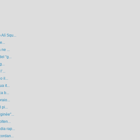
Alì Squ...
e...
 ne ...
el “g...
g...
’...
 il...
a it...
a b...
raio...
pi...
ginèe”...
lten...
ia rap...
cordan...