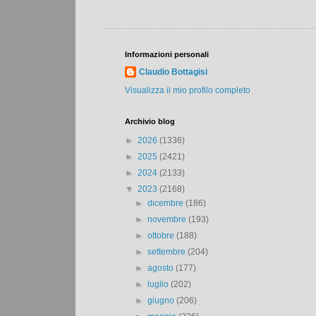
Informazioni personali
Claudio Bottagisi
Visualizza il mio profilo completo
Archivio blog
►
2026
(1336)
►
2025
(2421)
►
2024
(2133)
▼
2023
(2168)
►
dicembre
(186)
►
novembre
(193)
►
ottobre
(188)
►
settembre
(204)
►
agosto
(177)
►
luglio
(202)
►
giugno
(206)