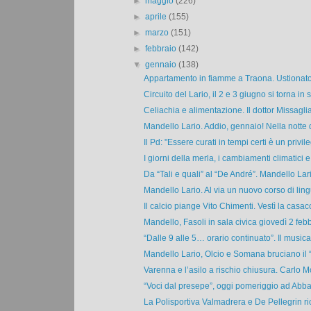
►
maggio
(226)
►
aprile
(155)
►
marzo
(151)
►
febbraio
(142)
▼
gennaio
(138)
Appartamento in fiamme a Traona. Ustionato 
Circuito del Lario, il 2 e 3 giugno si torna in s
Celiachia e alimentazione. Il dottor Missaglia
Mandello Lario. Addio, gennaio! Nella notte d
Il Pd: "Essere curati in tempi certi è un privile
I giorni della merla, i cambiamenti climatici e l
Da “Tali e quali” al “De André”. Mandello Lario
Mandello Lario. Al via un nuovo corso di lingu
Il calcio piange Vito Chimenti. Vestì la casacc
Mandello, Fasoli in sala civica giovedì 2 febb
“Dalle 9 alle 5… orario continuato”. Il musical 
Mandello Lario, Olcio e Somana bruciano il “
Varenna e l’asilo a rischio chiusura. Carlo Mo
“Voci dal presepe”, oggi pomeriggio ad Abbad
La Polisportiva Valmadrera e De Pellegrin ri