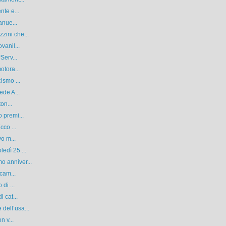
nte e...
anue...
zini che...
vanil...
Serv...
otora...
ismo ...
ede A...
on...
 premi...
cco ...
vo m...
edì 25 ...
 anniver...
 cam...
di ...
 cat...
dell’usa...
n v...