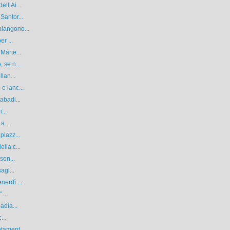
ll’Ai...
Santor...
piangono...
r ...
Marte...
 se n...
lan...
e lanc...
abadi...
...
a...
piazz...
lla c...
son...
agl...
nerdì ...
 ...
adia...
...
tament...