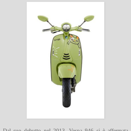
Dal suo debutto nel 2013, Vespa 946 si è affermata