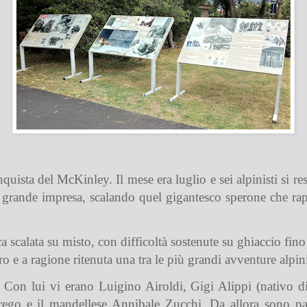
onquista del McKinley
. Il mese era luglio e sei alpinisti si 
 grande impresa, scalando quel gigantesco sperone che rapp
a scalata su misto, con difficoltà sostenute su ghiaccio fin
o e a ragione ritenuta una tra le più grandi avventure alpinis
Con lui vi erano Luigino Airoldi, Gigi Alippi (nativo d
go e il mandellese Annibale Zucchi. Da allora sono pas