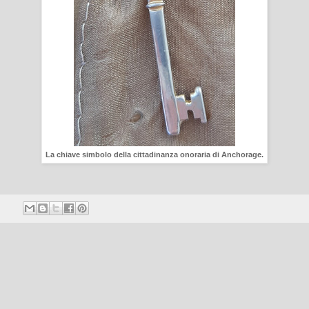
La chiave simbolo della cittadinanza onoraria di Anchorage.