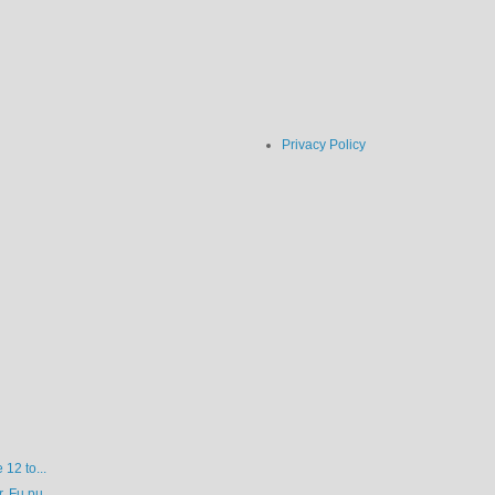
Privacy Policy
12 to...
 Fu pu...