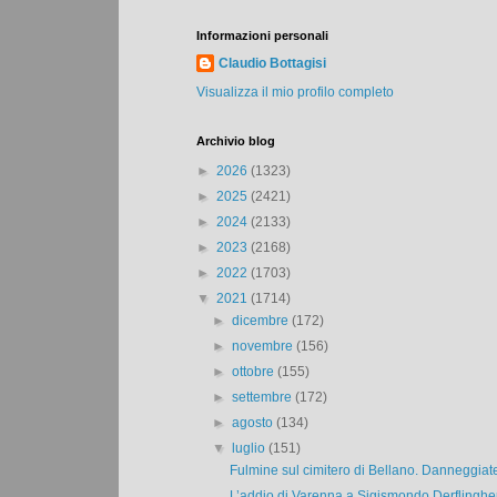
Informazioni personali
Claudio Bottagisi
Visualizza il mio profilo completo
Archivio blog
►
2026
(1323)
►
2025
(2421)
►
2024
(2133)
►
2023
(2168)
►
2022
(1703)
▼
2021
(1714)
►
dicembre
(172)
►
novembre
(156)
►
ottobre
(155)
►
settembre
(172)
►
agosto
(134)
▼
luglio
(151)
Fulmine sul cimitero di Bellano. Danneggiate 
L’addio di Varenna a Sigismondo Derflingher.