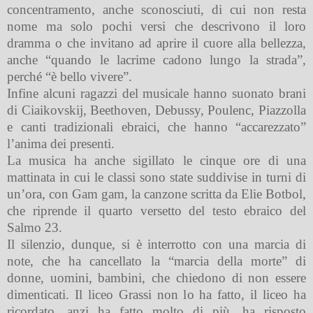
concentramento, anche sconosciuti, di cui non resta
nome ma solo pochi versi che descrivono il loro
dramma o che invitano ad aprire il cuore alla bellezza,
anche “quando le lacrime cadono lungo la strada”,
perché “è bello vivere”.
Infine alcuni ragazzi del musicale hanno suonato brani
di Ciaikovskij, Beethoven, Debussy, Poulenc, Piazzolla
e canti tradizionali ebraici, che hanno “accarezzato”
l’anima dei presenti.
La musica ha anche sigillato le cinque ore di una
mattinata in cui le classi sono state suddivise in turni di
un’ora, con Gam gam, la canzone scritta da Elie Botbol,
che riprende il quarto versetto del testo ebraico del
Salmo 23.
Il silenzio, dunque, si è interrotto con una marcia di
note, che ha cancellato la “marcia della morte” di
donne, uomini, bambini, che chiedono di non essere
dimenticati. Il liceo Grassi non lo ha fatto, il liceo ha
ricordato, anzi ha fatto molto di più, ha risposto