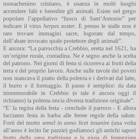
monachesimo cristiano, è usanza in molti luoghi
accendere falò e benedire gli animali. Esiste nel gergo
popolare l’appellativo “fuoco di Sant’Antonio” per
indicare il virus
herpes zoster
. E presso le stalle non è
raro trovare immagini sacre, logorate dal tempo,
dell’abate invocato quale protettore degli animali”.
E ancora: “La parrocchia a Crebbio, eretta nel 1621, ha
un’origine rurale, contadina. Ne è segno anche la scelta
del patrono. Nei giorni di festa si ricorreva ai frutti della
terra e del proprio lavoro. Anche sulle tavole dei poveri
non mancava il piatto della polenta e i derivati dal latte,
il burro e il formaggio. Il passo è semplice: da data
immemorabile in Crebbio (e tale è ancora oggi il
richiamo) la polenta oncia diventa tradizione originale”.
“E’ la regina della festa - conclude il parroco - E allora
facciamo festa in barba alle ferree regole della salute.
Forti del motto
semel in anno licet insanire
(una volta
all’anno è lecito far pazzie) godiamoci gli antichi sapori
frutto della sana tradizione e la gioia di festeggiare