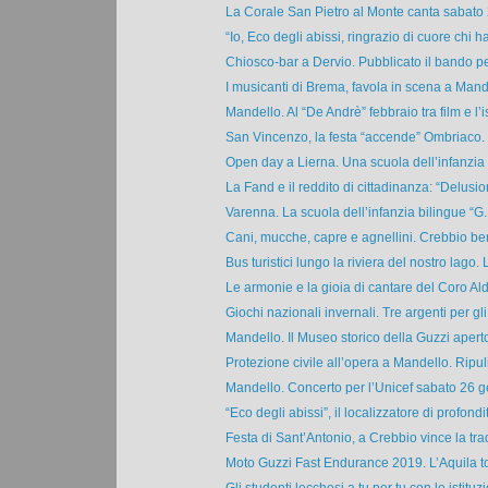
La Corale San Pietro al Monte canta sabato 
“Io, Eco degli abissi, ringrazio di cuore chi ha
Chiosco-bar a Dervio. Pubblicato il bando per
I musicanti di Brema, favola in scena a Mande
Mandello. Al “De Andrè” febbraio tra film e l’ist
San Vincenzo, la festa “accende” Ombriaco. E
Open day a Lierna. Una scuola dell’infanzia 
La Fand e il reddito di cittadinanza: “Delusio
Varenna. La scuola dell’infanzia bilingue “G.B
Cani, mucche, capre e agnellini. Crebbio ben
Bus turistici lungo la riviera del nostro lago. Li
Le armonie e la gioia di cantare del Coro Ald
Giochi nazionali invernali. Tre argenti per gli 
Mandello. Il Museo storico della Guzzi apert
Protezione civile all’opera a Mandello. Ripulit
Mandello. Concerto per l’Unicef sabato 26 ge
“Eco degli abissi”, il localizzatore di profondit
Festa di Sant’Antonio, a Crebbio vince la trad
Moto Guzzi Fast Endurance 2019. L’Aquila tor