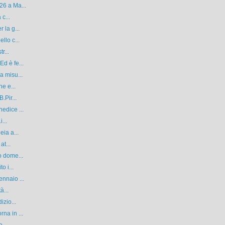
26 a Ma...
 c...
 la g...
llo c...
r...
d è fe...
a misu...
ne e...
.Pir...
edice ...
...
eia a...
at...
o dome...
o i...
nnaio ...
à...
izio...
na in ...