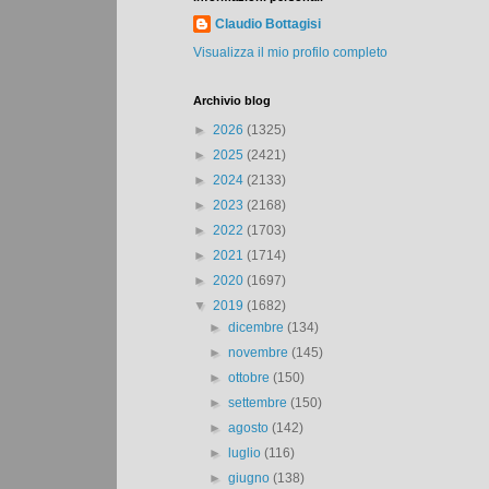
Claudio Bottagisi
Visualizza il mio profilo completo
Archivio blog
►
2026
(1325)
►
2025
(2421)
►
2024
(2133)
►
2023
(2168)
►
2022
(1703)
►
2021
(1714)
►
2020
(1697)
▼
2019
(1682)
►
dicembre
(134)
►
novembre
(145)
►
ottobre
(150)
►
settembre
(150)
►
agosto
(142)
►
luglio
(116)
►
giugno
(138)