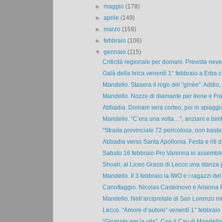
►
maggio
(178)
►
aprile
(149)
►
marzo
(159)
►
febbraio
(106)
▼
gennaio
(115)
Criticità regionale per domani. Prevista neve 
Galà della lirica venerdì 1° febbraio a Erba co
Mandello. Stasera il rogo del “ginèe”. Addio,
Mandello. Nozze di diamante per Irene e Fra
Abbadia. Domani sera corteo, poi in spiaggia i
Mandello. “C’era una volta…”, anziani e bimbi
“Strada provinciale 72 pericolosa, non basta il
Abbadia verso Santa Apollonia. Festa e riti da
Sabato 16 febbraio Pro Varenna in assemblea 
Shoah, al Liceo Grassi di Lecco una stanza pe
Mandello. Il 3 febbraio la IWO e i ragazzi del 
Canottaggio. Nicolas Castelnovo e Arianna Pa
Mandello. Nell’arcipretale di San Lorenzo mu
Lecco. “Amore d’autore” venerdì 1° febbraio 
“Giornata per la vita”. Con il Cav di Mandello