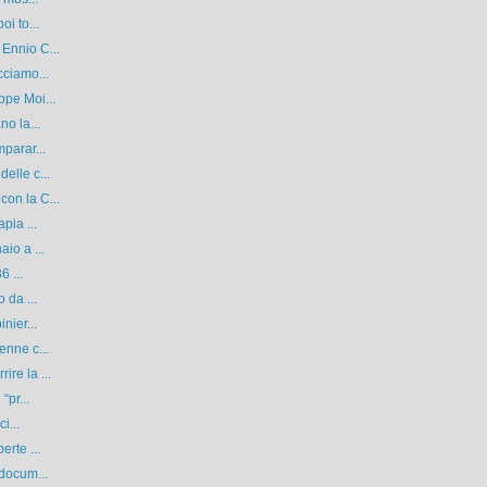
i to...
Ennio C...
cciamo...
ppe Moi...
no la...
parar...
elle c...
on la C...
pia ...
io a ...
6 ...
 da ...
nier...
enne c...
re la ...
“pr...
i...
erte ...
 docum...