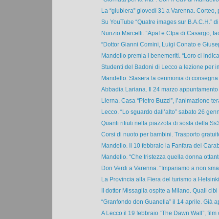
La “giubiera” giovedì 31 a Varenna. Corteo, po
Su YouTube “Quatre images sur B.A.C.H.” di 
Nunzio Marcelli: “Apaf e Cfpa di Casargo, fa
“Dottor Gianni Comini, Luigi Conato e Giuse
Mandello premia i benemeriti. “Loro ci indica
Studenti del Badoni di Lecco a lezione per im
Mandello. Stasera la cerimonia di consegna d
Abbadia Lariana. Il 24 marzo appuntamento c
Lierna. Casa “Pietro Buzzi”, l’animazione tera
Lecco. “Lo sguardo dall’alto” sabato 26 genna
Quanti rifiuti nella piazzola di sosta della Ss3
Corsi di nuoto per bambini. Trasporto gratuito
Mandello. Il 10 febbraio la Fanfara dei Carabi
Mandello. “Che tristezza quella donna ottant
Don Verdi a Varenna. "Impariamo a non smarri
La Provincia alla Fiera del turismo a Helsinki 
Il dottor Missaglia ospite a Milano. Quali cibi c
“Granfondo don Guanella” il 14 aprile. Già ap
A Lecco il 19 febbraio “The Dawn Wall”, film