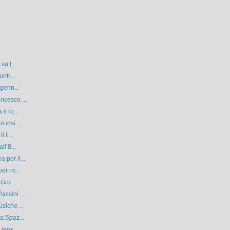
su t...
ntr...
 genn...
ncesco ...
l ro...
 insi...
 li...
ll’8...
per il...
r ric...
Gru...
ssini ...
siche ...
a Spaz...
 mos...