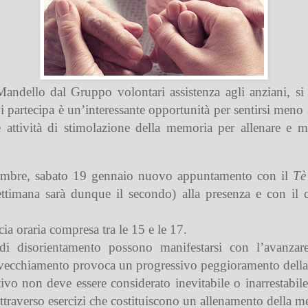
Mandello dal Gruppo volontari assistenza agli anziani, si
vi partecipa è un’interessante opportunità per sentirsi meno 
re attività di stimolazione della memoria per allenare e m
cembre, sabato 19 gennaio nuovo appuntamento con il
Tè
settimana sarà dunque il secondo) alla presenza e con il
ia oraria compresa tra le 15 e le 17.
 disorientamento possono manifestarsi con l’avanzare
invecchiamento provoca un progressivo peggioramento della qu
vo non deve essere considerato inevitabile o inarrestabile:
attraverso esercizi che costituiscono un allenamento della m