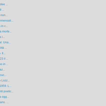
dee ...
 ...
 non...
mensali...
in c...
 morte...
 i...
l. Una...
tà ...
Il...
 il ...
 in ...
az...
cuc...
 Lozz...
959. L...
i poetic...
a ogg...
io. ...