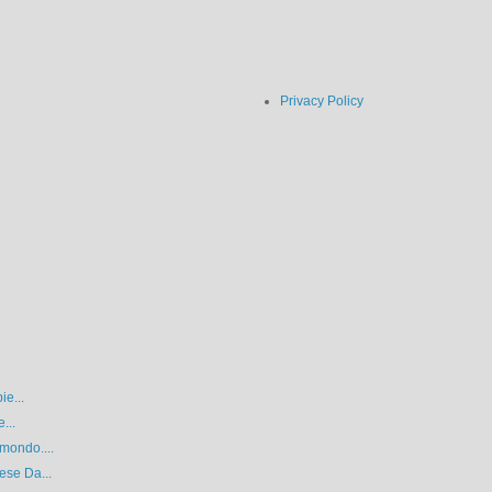
Privacy Policy
ie...
...
mondo....
ese Da...