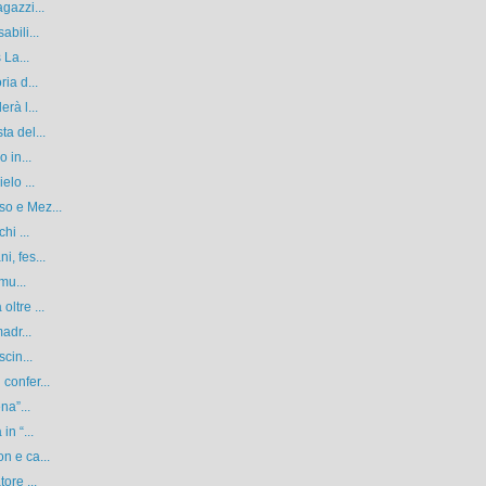
gazzi...
bili...
 La...
ia d...
rà l...
a del...
 in...
elo ...
so e Mez...
hi ...
, fes...
mu...
ltre ...
adr...
cin...
confer...
na”...
in “...
n e ca...
ore ...