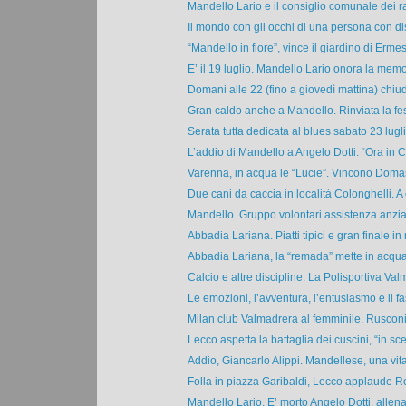
Mandello Lario e il consiglio comunale dei ra
Il mondo con gli occhi di una persona con disa
“Mandello in fiore”, vince il giardino di Ermes
E’ il 19 luglio. Mandello Lario onora la memor
Domani alle 22 (fino a giovedì mattina) chiude
Gran caldo anche a Mandello. Rinviata la fest
Serata tutta dedicata al blues sabato 23 luglio
L’addio di Mandello a Angelo Dotti. “Ora in Ci
Varenna, in acqua le “Lucie”. Vincono Doma
Due cani da caccia in località Colonghelli. A c
Mandello. Gruppo volontari assistenza anziani
Abbadia Lariana. Piatti tipici e gran finale in 
Abbadia Lariana, la “remada” mette in acqua o
Calcio e altre discipline. La Polisportiva Valm
Le emozioni, l’avventura, l’entusiasmo e il fas
Milan club Valmadrera al femminile. Rusconi 
Lecco aspetta la battaglia dei cuscini, “in sce
Addio, Giancarlo Alippi. Mandellese, una vita 
Folla in piazza Garibaldi, Lecco applaude Ro
Mandello Lario. E’ morto Angelo Dotti, allenat