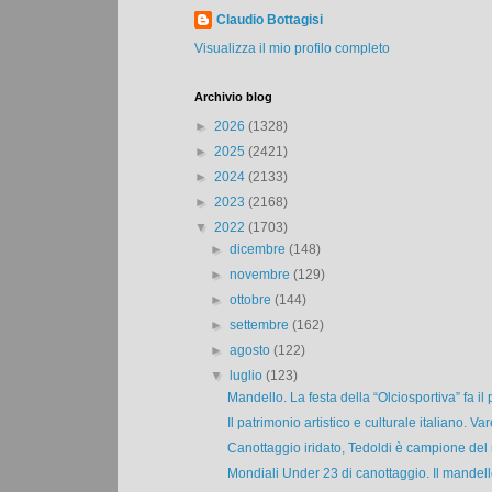
Claudio Bottagisi
Visualizza il mio profilo completo
Archivio blog
►
2026
(1328)
►
2025
(2421)
►
2024
(2133)
►
2023
(2168)
▼
2022
(1703)
►
dicembre
(148)
►
novembre
(129)
►
ottobre
(144)
►
settembre
(162)
►
agosto
(122)
▼
luglio
(123)
Mandello. La festa della “Olciosportiva” fa il p
Il patrimonio artistico e culturale italiano. Vare
Canottaggio iridato, Tedoldi è campione del 
Mondiali Under 23 di canottaggio. Il mandell