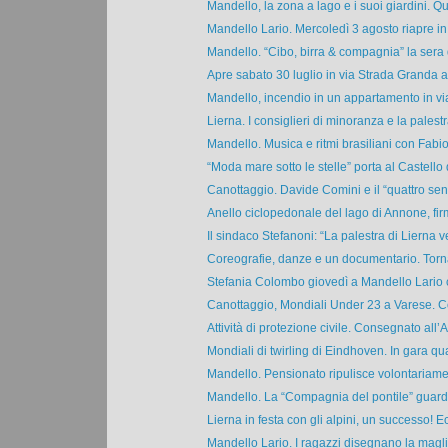
Mandello, la zona a lago e i suoi giardini. Qua
Mandello Lario. Mercoledì 3 agosto riapre in B
Mandello. “Cibo, birra & compagnia” la sera d
Apre sabato 30 luglio in via Strada Granda a 
Mandello, incendio in un appartamento in via
Lierna. I consiglieri di minoranza e la palestra
Mandello. Musica e ritmi brasiliani con Fabio 
“Moda mare sotto le stelle” porta al Castello d
Canottaggio. Davide Comini e il “quattro senz
Anello ciclopedonale del lago di Annone, firm
Il sindaco Stefanoni: “La palestra di Lierna ve
Coreografie, danze e un documentario. Torna
Stefania Colombo giovedì a Mandello Lario co
Canottaggio, Mondiali Under 23 a Varese. Co
Attività di protezione civile. Consegnato all’A
Mondiali di twirling di Eindhoven. In gara quat
Mandello. Pensionato ripulisce volontariamen
Mandello. La “Compagnia del pontile” guarda 
Lierna in festa con gli alpini, un successo! Ec
Mandello Lario. I ragazzi disegnano la maglie