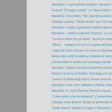
Mandello e i suoi giardini pubblici. Servono i
Festival “Tra lago e monti”. La “Misa criolla” di
Mandello. Una lettera: “Ma i giardini pubblici
Abbadia Lariana. “White dinner” per 120 com
Mandello. Coletti, Camporini e Milesi stasera 
Mandello. L’addio a Daniela Panizza: “La sua
“Lierna in festa con gli alpini”. Buona la prima
“Michy… sempre con noi” e la spesa all’Ipera
I vigili del fuoco cercano un uomo di nazionali
Moda mare sotto le stelle al Castello di Vezio. 
Lierna mette in mostra sul lungolago sabato 23
Mandello. Organi e tessuti di Daniela vivranno
Dervio e la torre di Orethia. Una targa e il “gr
Lierna e la festa degli alpini. Penne nere tra 
Mandello Lario. Anni Settanta e Ottanta, Nino
Mandello. E’ morta Daniela Panizza, classe 1
“Come perle color arcobaleno”. Componiment
Il design nelle dimore. Mostra al femminile d
“Notte bianca” sabato 23 luglio a Mandello Lar