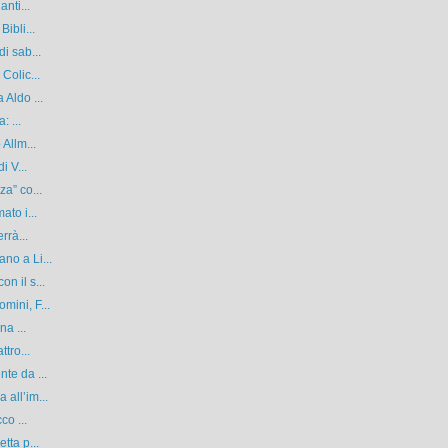
nti...
ibli...
i sab...
Colic...
 Aldo ...
: ...
Allm...
i V...
a” co...
ato i...
rrà...
no a Li...
n il s...
mini, F...
na ...
tro...
te da ...
all’im...
co ...
tta p...