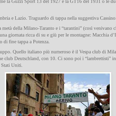
me la Guzzi Sport 13 del 1927 e la GT16 del 1931 o le du
Umbria e Lazio. Traguardo di tappa nella suggestiva Cassino
a metà della Milano-Taranto e i “tarantini” (così venivano ch
 una giornata ricca di su e giù per le montagne: Macchia d’
o di fine tappa a Potenza.
uppo. Quello italiano più numeroso è il Vespa club di Mila
one club Deutschland, con 10. Ci sono poi i “lambrettisti” i
Stati Uniti.