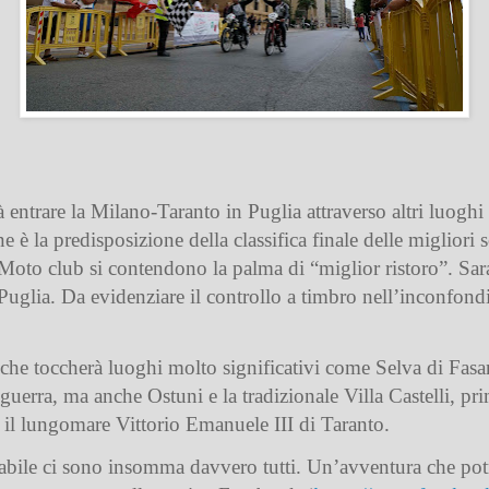
 entrare la Milano-Taranto in Puglia attraverso altri luoghi
ne è la predisposizione della classifica finale delle migliori
 i Moto club si contendono la palma di “miglior ristoro”. Sa
Puglia. Da evidenziare il controllo a timbro nell’inconfond
he toccherà luoghi molto significativi come Selva di Fasano
erra, ma anche Ostuni e la tradizionale Villa Castelli, pri
 il lungomare Vittorio Emanuele III di Taranto.
bile ci sono insomma davvero tutti. Un’avventura che potrà