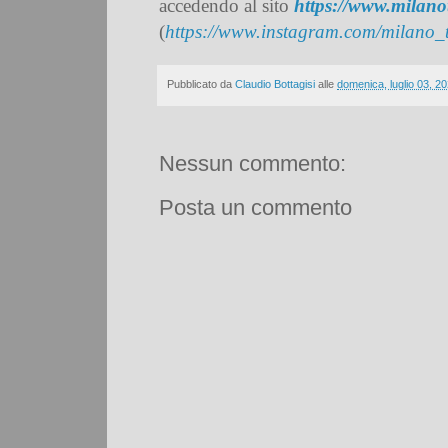
accedendo al sito
https://www.milan
(
https://www.instagram.com/milano_
Pubblicato da
Claudio Bottagisi
alle
domenica, luglio 03, 2
Nessun commento:
Posta un commento