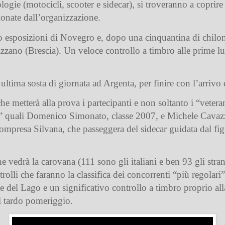
ipologie (motocicli, scooter e sidecar), si troveranno a copri
ionate dall’organizzazione.
o esposizioni di Novegro e, dopo una cinquantina di chilomet
zano (Brescia). Un veloce controllo a timbro alle prime luc
ltima sosta di giornata ad Argenta, per finire con l’arrivo 
e metterà alla prova i partecipanti e non soltanto i “veteran
” quali Domenico Simonato, classe 2007, e Michele Cavazzi
compresa Silvana, che passeggera del sidecar guidata dal fig
e vedrà la carovana (111 sono gli italiani e ben 93 gli stra
rolli che faranno la classifica dei concorrenti “più regola
ne del Lago e un significativo controllo a timbro proprio al
l tardo pomeriggio.