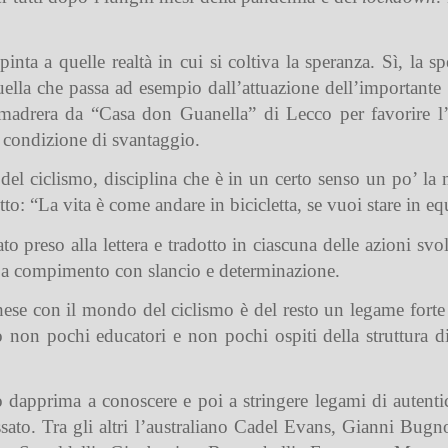
nta a quelle realtà in cui si coltiva la speranza. Sì, la s
ella che passa ad esempio dall’attuazione dell’importante 
lmadrera da “Casa don Guanella” di Lecco per favorire l’
n condizione di svantaggio.
del ciclismo, disciplina che è in un certo senso un po’ la m
tto: “La vita è come andare in bicicletta, se vuoi stare in e
 preso alla lettera e tradotto in ciascuna delle azioni svol
to a compimento con slancio e determinazione.
ese con il mondo del ciclismo è del resto un legame forte 
o non pochi educatori e non pochi ospiti della struttura
o dapprima a conoscere e poi a stringere legami di autentic
ssato. Tra gli altri l’australiano Cadel Evans, Gianni Bu