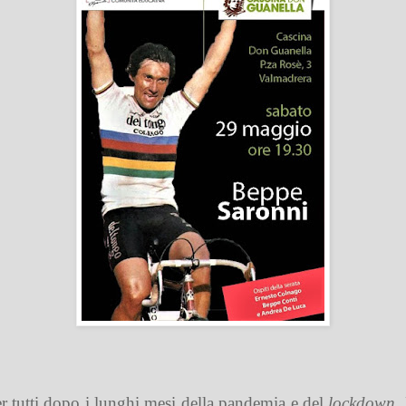
er tutti dopo i lunghi mesi della pandemia e del
lockdown
.