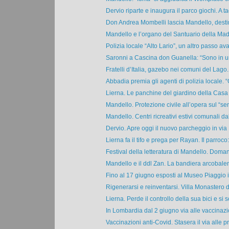
Dervio riparte e inaugura il parco giochi. A tag
Don Andrea Mombelli lascia Mandello, destin
Mandello e l’organo del Santuario della Mad
Polizia locale “Alto Lario”, un altro passo avan
Saronni a Cascina don Guanella: “Sono in un
Fratelli d’Italia, gazebo nei comuni del Lago.
Abbadia premia gli agenti di polizia locale. “
Lierna. Le panchine del giardino della Casa d
Mandello. Protezione civile all’opera sul “sent
Mandello. Centri ricreativi estivi comunali dal 
Dervio. Apre oggi il nuovo parcheggio in via 
Lierna fa il tifo e prega per Rayan. Il parroco: 
Festival della letteratura di Mandello. Domani
Mandello e il ddl Zan. La bandiera arcobalen
Fino al 17 giugno esposti al Museo Piaggio i
Rigenerarsi e reinventarsi. Villa Monastero di
Lierna. Perde il controllo della sua bici e si s
In Lombardia dal 2 giugno via alle vaccinazio
Vaccinazioni anti-Covid. Stasera il via alle pr