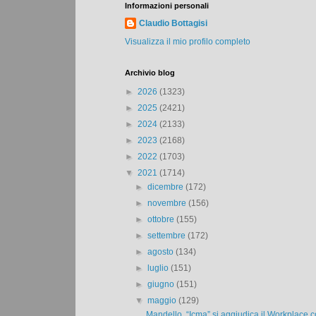
Informazioni personali
Claudio Bottagisi
Visualizza il mio profilo completo
Archivio blog
►
2026
(1323)
►
2025
(2421)
►
2024
(2133)
►
2023
(2168)
►
2022
(1703)
▼
2021
(1714)
►
dicembre
(172)
►
novembre
(156)
►
ottobre
(155)
►
settembre
(172)
►
agosto
(134)
►
luglio
(151)
►
giugno
(151)
▼
maggio
(129)
Mandello. “Icma” si aggiudica il Workplace co