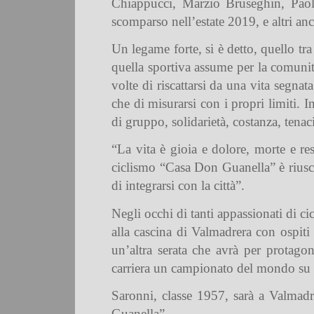
Chiappucci, Marzio Bruseghin, Paolo
scomparso nell’estate 2019, e altri anc
Un legame forte, si è detto, quello tra
quella sportiva assume per la comunità
volte di riscattarsi da una vita segnat
che di misurarsi con i propri limiti. I
di gruppo, solidarietà, costanza, tenaci
“La vita è gioia e dolore, morte e re
ciclismo “Casa Don Guanella” è riusci
di integrarsi con la città”.
Negli occhi di tanti appassionati di c
alla cascina di Valmadrera con ospiti
un’altra serata che avrà per protago
carriera un campionato del mondo su 
Saronni, classe 1957, sarà a Valmadr
Guanella”.