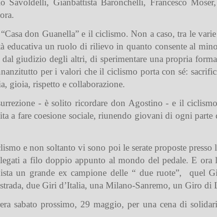
 Savoldelli, Gianbattista Baronchelli, Francesco Moser
ora.
 “Casa don Guanella” e il ciclismo. Non a caso, tra le varie 
 educativa un ruolo di rilievo in quanto consente al minore
a dal giudizio degli altri, di sperimentare una propria forma 
nnanzitutto per i valori che il ciclismo porta con sé: sacrif
a, gioia, rispetto e collaborazione.
surrezione - è solito ricordare don Agostino - e il ciclism
ta a fare coesione sociale, riunendo giovani di ogni part
iclismo e non soltanto vi sono poi le serate proposte presso 
 legati a filo doppio appunto al mondo del pedale. E ora 
nista un grande ex campione delle “ due ruote”,
quel G
strada, due Giri d’Italia, una Milano-Sanremo, un Giro di
era sabato prossimo, 29 maggio, per una cena di solidar