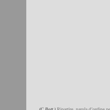
(C.Bott.)
Ripartire, parola d’ordine p