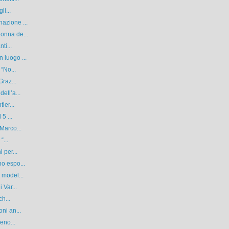
li...
azione ...
onna de...
ti...
 luogo ...
 “No...
Graz...
ell’a...
ier...
5 ...
Marco...
“...
 per...
o espo...
 model...
 Var...
ch...
ni an...
eno...