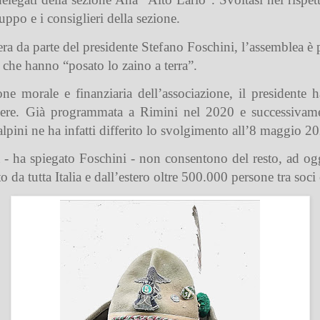
ruppo e i consiglieri della sezione.
diera da parte del presidente Stefano Foschini, l’assemblea è
i che hanno “posato lo zaino a terra”.
e morale e finanziaria dell’associazione, il presidente ha 
nere. Già programmata a Rimini nel 2020 e successivame
alpini ne ha infatti differito lo svolgimento all’8 maggio 2
 - ha spiegato Foschini - non consentono del resto, ad og
a tutta Italia e dall’estero oltre 500.000 persone tra soci e