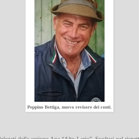
Peppino Bettiga, nuovo revisore dei conti.
elegati della sezione Ana “Alto Lario”. Svoltasi nel rispet