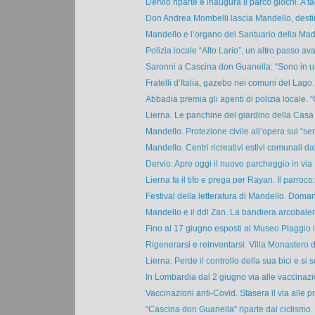
Dervio riparte e inaugura il parco giochi. A tag
Don Andrea Mombelli lascia Mandello, destin
Mandello e l’organo del Santuario della Mad
Polizia locale “Alto Lario”, un altro passo avan
Saronni a Cascina don Guanella: “Sono in un
Fratelli d’Italia, gazebo nei comuni del Lago.
Abbadia premia gli agenti di polizia locale. “
Lierna. Le panchine del giardino della Casa d
Mandello. Protezione civile all’opera sul “sent
Mandello. Centri ricreativi estivi comunali dal 
Dervio. Apre oggi il nuovo parcheggio in via 
Lierna fa il tifo e prega per Rayan. Il parroco: 
Festival della letteratura di Mandello. Domani
Mandello e il ddl Zan. La bandiera arcobalen
Fino al 17 giugno esposti al Museo Piaggio i
Rigenerarsi e reinventarsi. Villa Monastero di
Lierna. Perde il controllo della sua bici e si s
In Lombardia dal 2 giugno via alle vaccinazio
Vaccinazioni anti-Covid. Stasera il via alle pr
“Cascina don Guanella” riparte dal ciclismo. 