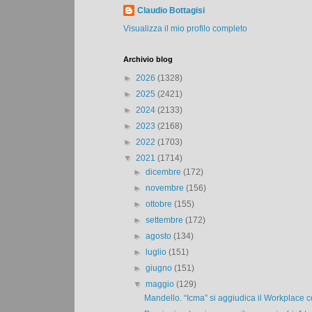
Claudio Bottagisi
Visualizza il mio profilo completo
Archivio blog
►
2026
(1328)
►
2025
(2421)
►
2024
(2133)
►
2023
(2168)
►
2022
(1703)
▼
2021
(1714)
►
dicembre
(172)
►
novembre
(156)
►
ottobre
(155)
►
settembre
(172)
►
agosto
(134)
►
luglio
(151)
►
giugno
(151)
▼
maggio
(129)
Mandello. “Icma” si aggiudica il Workplace co