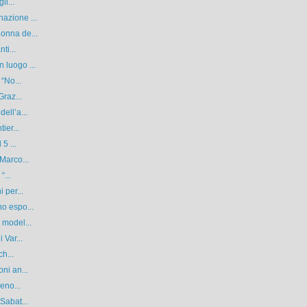
li...
azione ...
onna de...
ti...
 luogo ...
 “No...
Graz...
ell’a...
ier...
5 ...
Marco...
“...
 per...
o espo...
 model...
 Var...
ch...
ni an...
eno...
Sabat...