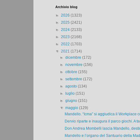
Archivio blog
►
2026
(1323)
►
2025
(2421)
►
2024
(2133)
►
2023
(2168)
►
2022
(1703)
▼
2021
(1714)
►
dicembre
(172)
►
novembre
(156)
►
ottobre
(155)
►
settembre
(172)
►
agosto
(134)
►
luglio
(151)
►
giugno
(151)
▼
maggio
(129)
Mandello. “Icma” si aggiudica il Workplace co
Dervio riparte e inaugura il parco giochi. A tag
Don Andrea Mombelli lascia Mandello, destin
Mandello e l’organo del Santuario della Mad