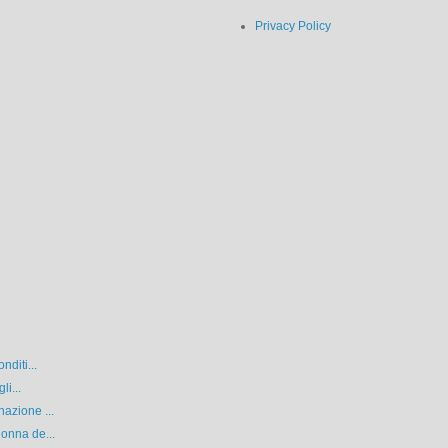
Privacy Policy
nditi...
li...
azione ...
onna de...