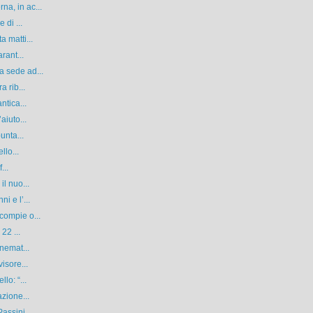
a, in ac...
 di ...
 matti...
rant...
 sede ad...
 rib...
ntica...
aiuto...
unta...
llo...
...
l nuo...
i e l’...
compie o...
22 ...
nemat...
isore...
lo: “...
zione...
ssini,...