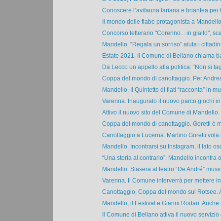
Conoscere l’avifauna lariana e briantea per t
Il mondo delle fiabe protagonista a Mandello.
Concorso letterario "Corenno... in giallo", sca
Mandello. “Regala un sorriso” aiuta i cittadini 
Estate 2021. Il Comune di Bellano chiama ba
Da Lecco un appello alla politica: “Non si tag
Coppa del mondo di canottaggio. Per Andrea
Mandello. Il Quintetto di fiati “racconta” in mus
Varenna. Inaugurato il nuovo parco giochi in f
Attivo il nuovo sito del Comune di Mandello. Il
Coppa del mondo di canottaggio. Goretti è m
Canottaggio a Lucerna. Martino Goretti vola in
Mandello. Incontrarsi su Instagram, il lato osc
“Una storia al contrario”. Mandello incontra og
Mandello. Stasera al teatro “De André” musica
Varenna. Il Comune interverrà per mettere in 
Canottaggio, Coppa del mondo sul Rotsee. A
Mandello, il Festival e Gianni Rodari. Anche u
Il Comune di Bellano attiva il nuovo servizio d