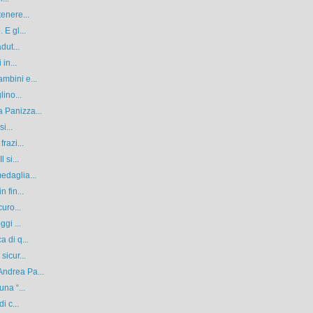
enere...
 E gl...
dut...
in...
mbini e...
lino...
 Panizza...
i...
razi...
 si...
edaglia...
 fin...
uro...
gi ...
 di q...
sicur...
ndrea Pa...
na “...
i c...