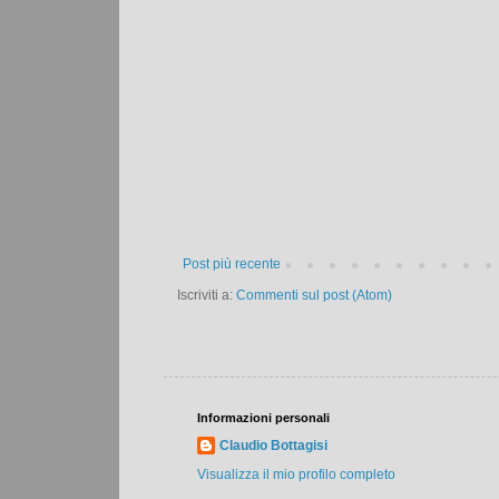
Post più recente
Iscriviti a:
Commenti sul post (Atom)
Informazioni personali
Claudio Bottagisi
Visualizza il mio profilo completo