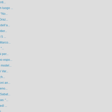
ti...
 luogo ...
 “No...
Graz...
ell’a...
ier...
5 ...
Marco...
“...
 per...
o espo...
 model...
 Var...
ch...
ni an...
eno...
Sabat...
s: “...
dì ...
...