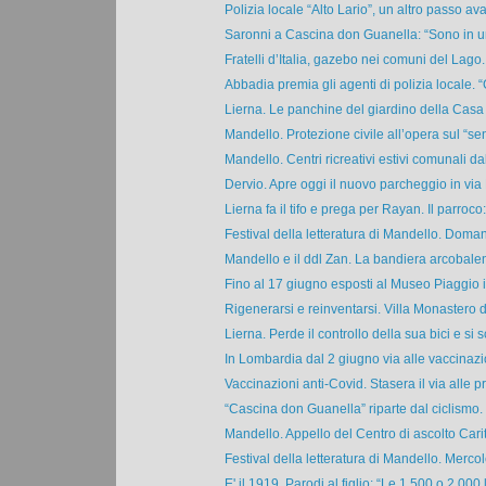
Polizia locale “Alto Lario”, un altro passo avan
Saronni a Cascina don Guanella: “Sono in un
Fratelli d’Italia, gazebo nei comuni del Lago.
Abbadia premia gli agenti di polizia locale. “
Lierna. Le panchine del giardino della Casa d
Mandello. Protezione civile all’opera sul “sent
Mandello. Centri ricreativi estivi comunali dal 
Dervio. Apre oggi il nuovo parcheggio in via 
Lierna fa il tifo e prega per Rayan. Il parroco: 
Festival della letteratura di Mandello. Domani
Mandello e il ddl Zan. La bandiera arcobalen
Fino al 17 giugno esposti al Museo Piaggio i
Rigenerarsi e reinventarsi. Villa Monastero di
Lierna. Perde il controllo della sua bici e si s
In Lombardia dal 2 giugno via alle vaccinazio
Vaccinazioni anti-Covid. Stasera il via alle pr
“Cascina don Guanella” riparte dal ciclismo. 
Mandello. Appello del Centro di ascolto Carita
Festival della letteratura di Mandello. Mercole
E' il 1919, Parodi al figlio: “Le 1.500 o 2.000 li