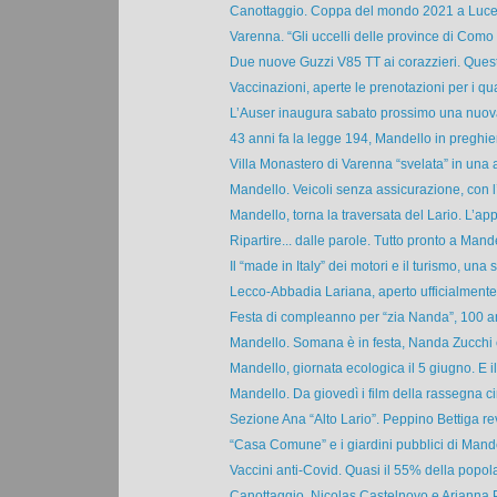
Canottaggio. Coppa del mondo 2021 a Lucern
Varenna. “Gli uccelli delle province di Como e
Due nuove Guzzi V85 TT ai corazzieri. Questa
Vaccinazioni, aperte le prenotazioni per i qua
L’Auser inaugura sabato prossimo una nuova
43 anni fa la legge 194, Mandello in preghiera
Villa Monastero di Varenna “svelata” in una a
Mandello. Veicoli senza assicurazione, con l’
Mandello, torna la traversata del Lario. L’app
Ripartire... dalle parole. Tutto pronto a Mande
Il “made in Italy” dei motori e il turismo, una sf
Lecco-Abbadia Lariana, aperto ufficialmente i
Festa di compleanno per “zia Nanda”, 100 ann
Mandello. Somana è in festa, Nanda Zucchi 
Mandello, giornata ecologica il 5 giugno. E il 
Mandello. Da giovedì i film della rassegna ci
Sezione Ana “Alto Lario”. Peppino Bettiga rev
“Casa Comune” e i giardini pubblici di Mandel
Vaccini anti-Covid. Quasi il 55% della popola
Canottaggio. Nicolas Castelnovo e Arianna Pa