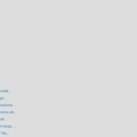
nditi...
li...
azione ...
onna de...
ti...
 luogo ...
 “No...