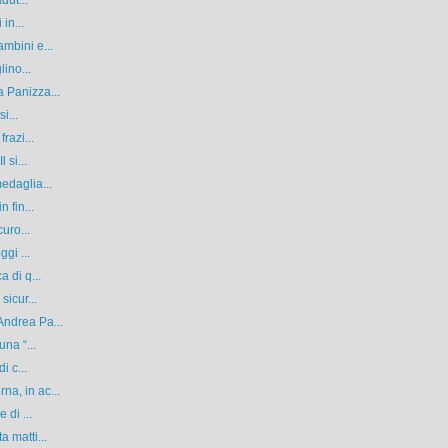
dut...
in...
mbini e...
lino...
 Panizza...
i...
razi...
 si...
edaglia...
 fin...
uro...
gi ...
 di q...
sicur...
ndrea Pa...
na “...
i c...
a, in ac...
 di ...
 matti...