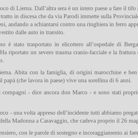
o di Lierna. Dall’altra sera è un intero paese a fare il tif
 il tratto in discesa che da via Parodi immette sulla Provinci
reni, andando a schiantarsi contro una ringhiera in ferro ap
estito dalle auto in transito.
o è stato trasportato in elicottero all’ospedale di Berg
a riportato un severo trauma cranio-facciale e la frattura d
o.
rna. Abita con la famiglia, di origini marocchine e ben i
papà (che lavora in paese) vive una sorellina di 6 anni.
 i compagni - dice ancora don Marco - e sono stati propri
oco - una volta appreso dell’incidente tutti abbiamo pregato
e della Madonna a Caravaggio, che cadeva proprio il 26 mag
ensiero, con le parole di sostegno e incoraggiamento ai fami