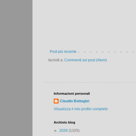
Post più recente
Iscriviti a:
Commenti sul post (Atom)
Informazioni personali
Claudio Bottagisi
Visualizza il mio profilo completo
Archivio blog
►
2026
(1325)