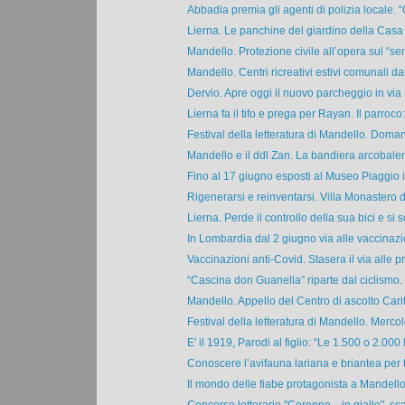
Abbadia premia gli agenti di polizia locale. “
Lierna. Le panchine del giardino della Casa d
Mandello. Protezione civile all’opera sul “sent
Mandello. Centri ricreativi estivi comunali dal 
Dervio. Apre oggi il nuovo parcheggio in via 
Lierna fa il tifo e prega per Rayan. Il parroco: 
Festival della letteratura di Mandello. Domani
Mandello e il ddl Zan. La bandiera arcobalen
Fino al 17 giugno esposti al Museo Piaggio i
Rigenerarsi e reinventarsi. Villa Monastero di
Lierna. Perde il controllo della sua bici e si s
In Lombardia dal 2 giugno via alle vaccinazio
Vaccinazioni anti-Covid. Stasera il via alle pr
“Cascina don Guanella” riparte dal ciclismo. 
Mandello. Appello del Centro di ascolto Carita
Festival della letteratura di Mandello. Mercole
E' il 1919, Parodi al figlio: “Le 1.500 o 2.000 li
Conoscere l’avifauna lariana e briantea per t
Il mondo delle fiabe protagonista a Mandello.