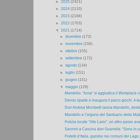
►
2025
(2421)
►
2024
(2133)
►
2023
(2168)
►
2022
(1703)
▼
2021
(1714)
►
dicembre
(172)
►
novembre
(156)
►
ottobre
(155)
►
settembre
(172)
►
agosto
(134)
►
luglio
(151)
►
giugno
(151)
▼
maggio
(129)
Mandello. “Icma” si aggiudica il Workplace co
Dervio riparte e inaugura il parco giochi. A tag
Don Andrea Mombelli lascia Mandello, destin
Mandello e l’organo del Santuario della Mad
Polizia locale “Alto Lario”, un altro passo avan
Saronni a Cascina don Guanella: “Sono in un
Fratelli d’Italia, gazebo nei comuni del Lago.