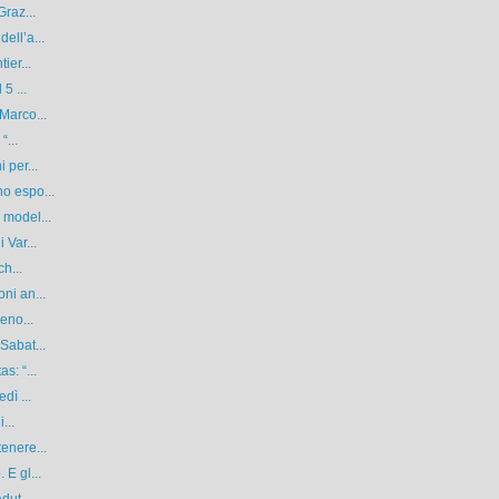
Graz...
ell’a...
ier...
5 ...
Marco...
“...
 per...
o espo...
 model...
 Var...
ch...
ni an...
eno...
Sabat...
s: “...
dì ...
...
enere...
 E gl...