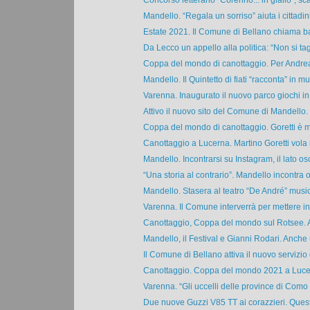
Concorso letterario "Corenno... in giallo", sca
Mandello. “Regala un sorriso” aiuta i cittadini 
Estate 2021. Il Comune di Bellano chiama ba
Da Lecco un appello alla politica: “Non si tag
Coppa del mondo di canottaggio. Per Andrea
Mandello. Il Quintetto di fiati “racconta” in mus
Varenna. Inaugurato il nuovo parco giochi in f
Attivo il nuovo sito del Comune di Mandello. Il
Coppa del mondo di canottaggio. Goretti è m
Canottaggio a Lucerna. Martino Goretti vola in
Mandello. Incontrarsi su Instagram, il lato osc
“Una storia al contrario”. Mandello incontra og
Mandello. Stasera al teatro “De André” musica
Varenna. Il Comune interverrà per mettere in 
Canottaggio, Coppa del mondo sul Rotsee. A
Mandello, il Festival e Gianni Rodari. Anche u
Il Comune di Bellano attiva il nuovo servizio d
Canottaggio. Coppa del mondo 2021 a Lucern
Varenna. “Gli uccelli delle province di Como e
Due nuove Guzzi V85 TT ai corazzieri. Questa