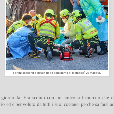
I primi soccorsi a Rayan dopo l'incidente di mercoledì 26 maggio.
giorno fa. Era seduto con un amico sul muretto che deli
io ed è benvoluto da tutti i suoi coetanei perché sa farsi a