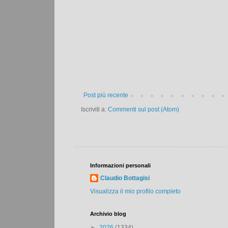
Post più recente
Iscriviti a:
Commenti sul post (Atom)
Informazioni personali
Claudio Bottagisi
Visualizza il mio profilo completo
Archivio blog
►
2026
(1334)