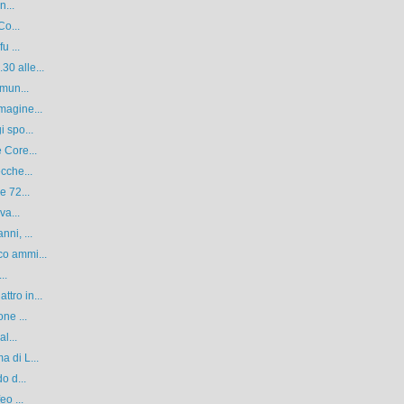
n...
Co...
u ...
0 alle...
omun...
magine...
i spo...
 Core...
cche...
e 72...
va...
ni, ...
co ammi...
..
tro in...
ne ...
l...
a di L...
o d...
eo ...