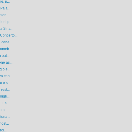
e, p...
Pala...
sten...
oni p...
a Sina...
Concerto...
 cena...
ometr...
 bat...
ne as...
io e...
a can...
 e s...
rest...
igli...
. Es...
ra ...
iona...
ost...
ci...