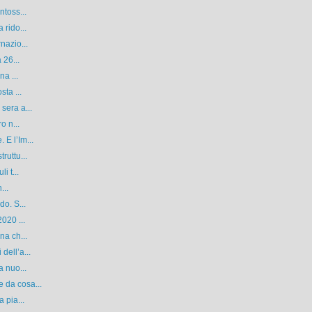
ntoss...
 rido...
nazio...
 26...
na ...
sta ...
sera a...
o n...
E l’Im...
ruttu...
i t...
...
do. S...
020 ...
na ch...
dell’a...
a nuo...
 da cosa...
 pia...