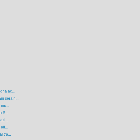
gna ac...
i sera n...
 mu...
a S...
azi...
ll...
 tra...