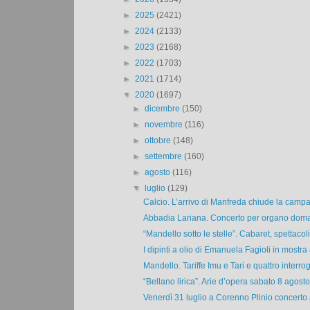
►
2025
(2421)
►
2024
(2133)
►
2023
(2168)
►
2022
(1703)
►
2021
(1714)
▼
2020
(1697)
►
dicembre
(150)
►
novembre
(116)
►
ottobre
(148)
►
settembre
(160)
►
agosto
(116)
▼
luglio
(129)
Calcio. L’arrivo di Manfreda chiude la campa
Abbadia Lariana. Concerto per organo doman
“Mandello sotto le stelle”. Cabaret, spettacoli
I dipinti a olio di Emanuela Fagioli in mostra 
Mandello. Tariffe Imu e Tari e quattro interrog
“Bellano lirica”. Arie d’opera sabato 8 agosto a
Venerdì 31 luglio a Corenno Plinio concerto al