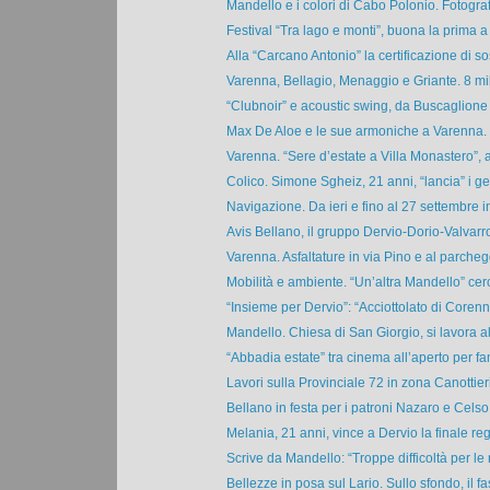
Mandello e i colori di Cabo Polonio. Fotografi
Festival “Tra lago e monti”, buona la prima a 
Alla “Carcano Antonio” la certificazione di so
Varenna, Bellagio, Menaggio e Griante. 8 mili
“Clubnoir” e acoustic swing, da Buscaglione 
Max De Aloe e le sue armoniche a Varenna. 
Varenna. “Sere d’estate a Villa Monastero”, a
Colico. Simone Sgheiz, 21 anni, “lancia” i ge
Navigazione. Da ieri e fino al 27 settembre in
Avis Bellano, il gruppo Dervio-Dorio-Valvarro
Varenna. Asfaltature in via Pino e al parchegg
Mobilità e ambiente. “Un’altra Mandello” cerc
“Insieme per Dervio”: “Acciottolato di Corenno
Mandello. Chiesa di San Giorgio, si lavora al 
“Abbadia estate” tra cinema all’aperto per fam
Lavori sulla Provinciale 72 in zona Canottieri
Bellano in festa per i patroni Nazaro e Celso t
Melania, 21 anni, vince a Dervio la finale reg
Scrive da Mandello: “Troppe difficoltà per le n
Bellezze in posa sul Lario. Sullo sfondo, il fas