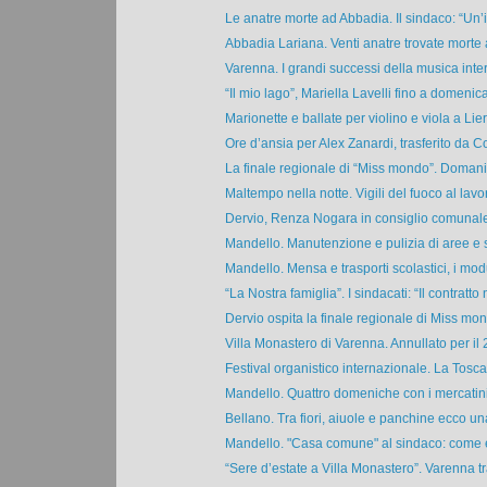
Le anatre morte ad Abbadia. Il sindaco: “Un’i
Abbadia Lariana. Venti anatre trovate morte a
Varenna. I grandi successi della musica inter
“Il mio lago”, Mariella Lavelli fino a domenica
Marionette e ballate per violino e viola a Lier
Ore d’ansia per Alex Zanardi, trasferito da Co
La finale regionale di “Miss mondo”. Domani 
Maltempo nella notte. Vigili del fuoco al lavor
Dervio, Renza Nogara in consiglio comunale. 
Mandello. Manutenzione e pulizia di aree e st
Mandello. Mensa e trasporti scolastici, i modul
“La Nostra famiglia”. I sindacati: “Il contratto n
Dervio ospita la finale regionale di Miss mon
Villa Monastero di Varenna. Annullato per il 2
Festival organistico internazionale. La Tosca
Mandello. Quattro domeniche con i mercatini 
Bellano. Tra fiori, aiuole e panchine ecco un
Mandello. "Casa comune" al sindaco: come e
“Sere d’estate a Villa Monastero”. Varenna tra