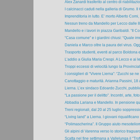
Alex Zanardi trasferito al centro di riabilitazio
I calcinacci caduti nella galleria di Grumo. Il 
Imprenditoria in lutto. E’ morto Alberto Comi, f
Nessun treno da Mandello per Lecco dalle 8.3
Mandello e i lavori in piazza Garibaldi. “Il C
“Casa comune” e i giardini chiusi: “Quale im
Daniela e Marco oltre la paura del virus. Ogg
Trasporto studenti, eventi al parco Boldona e
L’addio a Giulia Maria Crespi. A Lecco e ai le
Troppi eccessi di velocità lungo la Provincial
I consiglieri di “Vivere Lierna”: “Zucchi se ne 
Canottaggio e maturità. Arianna Passini, 18 an
Lierna. L’ex sindaco Edoardo Zucchi, pubbli
“La passione per il delitto”. Incontri, arte, foto.
Abbadia Lariana e Mandello. In pensione quat
Treni regionali, dal 20 al 25 luglio soppressio
“Living land” a Lierna. I giovani riqualificano a
“Polimascherina”. Il Gruppo aiuto mesoteliom
Gli alpini di Varenna verso lo storico traguard
Scatta nel fine settimana a Vallelunga il “Trof