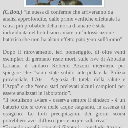
(C.Bott.)
“In attesa di conferme che arriveranno da
analisi approfondite, dalle prime verifiche effettuate la
causa più probabile della morìa di anatre è stata
individuata nel botulismo aviare, un’intossicazione
batterica che non ha alcun effetto patogeno sull’uomo”.
Dopo il ritrovamento, ieri pomeriggio, di oltre venti
esemplari di germano reale morti sulle rive di Abbadia
Lariana, il sindaco Roberto Azzoni interviene per
spiegare che “sono state subito interpellate la Polizia
provinciale, l’Ats - Agenzia di tutela della salute e
l’Arpa” e che “sono stati prelevati alcuni campioni per
essere analizzati in laboratorio”.
“Il botulismo aviare - osserva sempre il sindaco - è un
batterio che si trova nelle acque stagnanti, in assenza di
ossigeno. Le forti precipitazioni dei giorni scorsi
potrebbero aver diffuso queste acque sulla riva”.
“Essendo uccelli acquatici filtratori - conclude Azzoni -