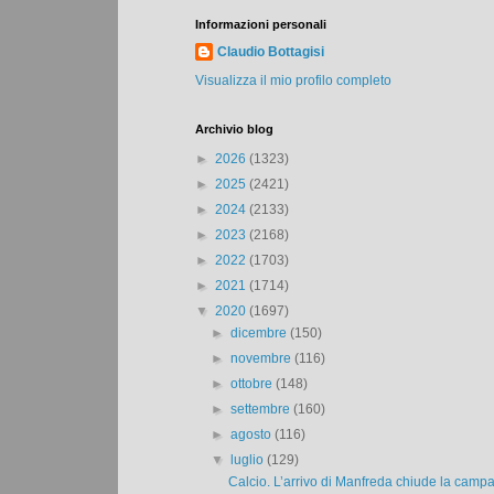
Informazioni personali
Claudio Bottagisi
Visualizza il mio profilo completo
Archivio blog
►
2026
(1323)
►
2025
(2421)
►
2024
(2133)
►
2023
(2168)
►
2022
(1703)
►
2021
(1714)
▼
2020
(1697)
►
dicembre
(150)
►
novembre
(116)
►
ottobre
(148)
►
settembre
(160)
►
agosto
(116)
▼
luglio
(129)
Calcio. L’arrivo di Manfreda chiude la campa