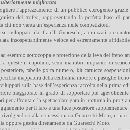
 ulteriormente migliorato
gliere l’apprezzamento di un pubblico eterogeneo grazie a
nista del trofeo, rappresentando la perfetta base di par
e da chi non vanta un’esperienza nelle competizioni.
e sviluppato dai fratelli Guareschi, apprezzati preparato
lata insospettabilmente veloce ed estremamente affidabile s
cui ad esempio sottocoppa e protezione della leva del freno a
Tra queste il cupolino, semi manubri, impianto di scarico
posteriore, tabelle porta numero, kit cartucce sospensioni
ifica mappatura della centralina motore e pastiglie freno a
viluppati sulla base dell’esperienza raccolta nella prima ed
eriore maggiorato in grado di sopportare più agevolmente l
ri per affrontare la spettacolare gara in notturna in prog
loggiamento per il faro e una luce posteriore supplementare.
e rivolgendosi alla concessionaria Guareschi Moto, è pari 
mia oppure gestita direttamente da Guareschi Moto.