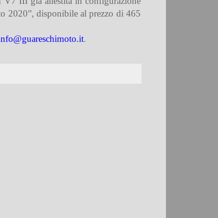
V7 III già allestita in configurazione
o 2020”, disponibile al prezzo di 465
info@guareschimoto.it
.