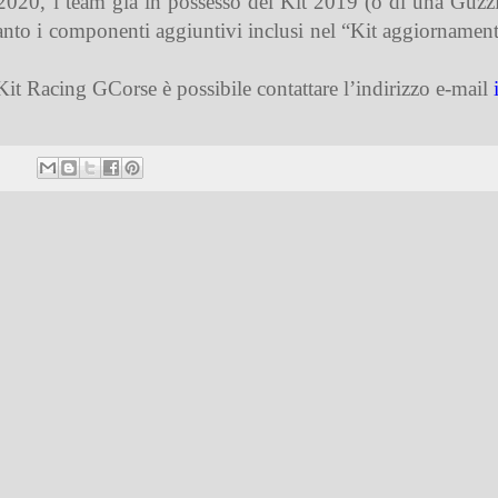
 2020, i team già in possesso del Kit 2019 (o di una Guzzi 
anto i componenti aggiuntivi inclusi nel “Kit aggiornament
 Kit Racing GCorse è possibile contattare l’indirizzo e-mail