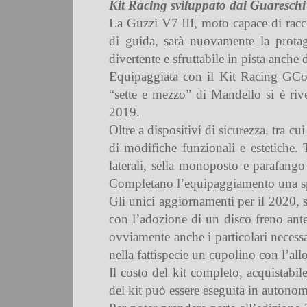
Kit Racing sviluppato dai Guareschi
La Guzzi V7 III, moto capace di racco
di guida, sarà nuovamente la protago
divertente e sfruttabile in pista anch
Equipaggiata con il Kit Racing GCors
“sette e mezzo” di Mandello si è rive
2019.
Oltre a dispositivi di sicurezza, tra 
di modifiche funzionali e estetiche. 
laterali, sella monoposto e parafango 
Completano l’equipaggiamento una spec
Gli unici aggiornamenti per il 2020, s
con l’adozione di un disco freno ant
ovviamente anche i particolari necessa
nella fattispecie un cupolino con l’al
Il costo del kit completo, acquistabil
del kit può essere eseguita in autono