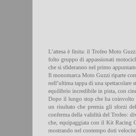
L’attesa è finita: il Trofeo Moto Guz
folto gruppo di appassionati motocicli
che si sfideranno nel primo appuntame
Il monomarca Moto Guzzi riparte come 
nell’ultima tappa di una spettacolare st
equilibrio incredibile in pista, con cinq
Dopo il lungo stop che ha coinvolto a
un risultato che premia gli sforzi de
conferma della validità del Trofeo: dive
che, equipaggiata con il Kit Racing
mostrando nel contempo doti velocistich