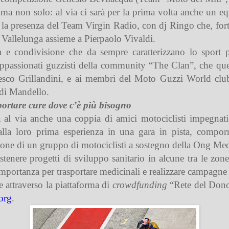
 ma non solo: al via ci sarà per la prima volta anche un eq
la presenza del Team Virgin Radio, con dj Ringo che, forte 
Vallelunga assieme a Pierpaolo Vivaldi.
ia e condivisione che da sempre caratterizzano lo sport
appassionati guzzisti della community “The Clan”, che ques
sco Grillandini, e ai membri del Moto Guzzi World club
 di Mandello.
portare cure dove c’è più bisogno
al via anche una coppia di amici motociclisti impegnati 
lla loro prima esperienza in una gara in pista, compo
ssione di un gruppo di motociclisti a sostegno della Ong M
stenere progetti di sviluppo sanitario in alcune tra le zon
mportanza per trasportare medicinali e realizzare campagne
 attraverso la piattaforma di
crowdfunding
“Rete del Dono”;
org
.