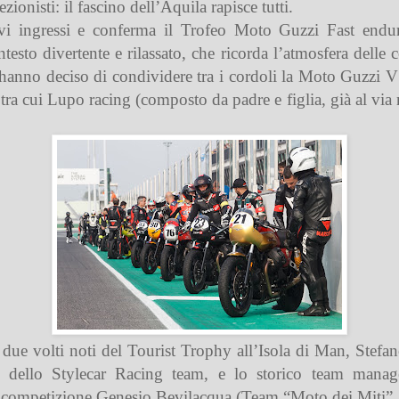
lezionisti: il fascino dell’Aquila rapisce tutti.
nuovi ingressi e conferma il Trofeo Moto Guzzi Fast end
contesto divertente e rilassato, che ricorda l’atmosfera del
e hanno deciso di condividere tra i cordoli la Moto Guzzi 
”, tra cui Lupo racing (composto da padre e figlia, già al 
e due volti noti del Tourist Trophy all’Isola di Man, Stefa
II dello Stylecar Racing team, e lo storico team mana
a competizione Genesio Bevilacqua (Team “Moto dei Miti”,