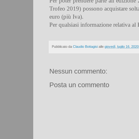
Per poter prendere parte all’edizione
Trofeo 2019) possono acquistare solt
euro (più Iva).
Per qualsiasi informazione relativa al
Pubblicato da
Claudio Bottagisi
alle
giovedì, luglio 16, 2020
Nessun commento:
Posta un commento