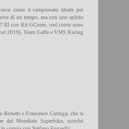
urance come il campionato ideale per
le corse di un tempo, ma con uno spirito
V7 III con Kit GCorse, così come sono
via nel 2019), Team Gaffe e VMS Racing
no Bonetti e Francesco Curinga, che si
ger del Mondiale Superbike, nonché
 in coppia con Stefano Fugardi).