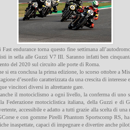
zi Fast endurance torna questo fine settimana all’autodromo
sti in sella alle Guzzi V7 III. Saranno infatti ben cinquanta
nto del 2020 sul circuito alle porte di Roma.
si era conclusa la prima edizione, lo scorso ottobre a Mis
agione d’esordio caratterizzata da una crescita di interesse e
ue vincitori diversi in altrettante gare.
nche il motociclismo a ogni livello, la conferma di uno s
lla Federazione motociclistica italiana, della Guzzi e di 
rtente, accessibile e adatto a tutti grazie alla scelta di una
 GCorse e con gomme Pirelli Phantom Sportscomp RS, ha m
e inaspettate, capaci di impegnare e divertire anche piloti 