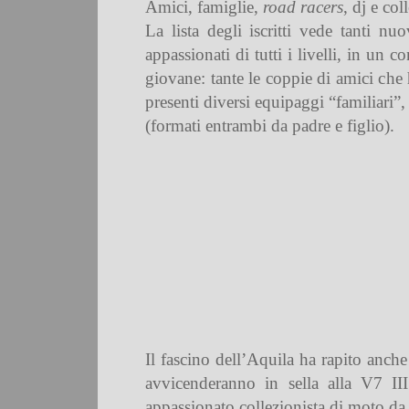
Amici, famiglie,
road racers
, dj e col
La lista degli iscritti vede tanti 
appassionati di tutti i livelli, in un 
giovane: tante le coppie di amici ch
presenti diversi equipaggi “familiari
(formati entrambi da padre e figlio).
Il fascino dell’Aquila ha rapito anch
avvicenderanno in sella alla V7 I
appassionato collezionista di moto d