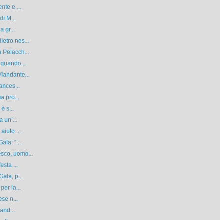
nte e ...
di M...
 gr...
etro nes...
 Pelacch...
 quando...
iandante...
ances...
a pro...
è s...
 un’...
iuto ...
la: “...
sco, uomo...
sta ...
ala, p...
er la...
se n...
and...