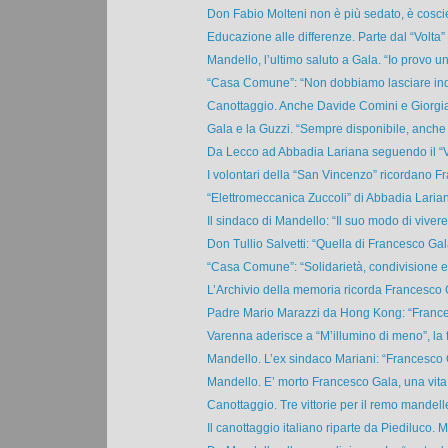
Don Fabio Molteni non è più sedato, è coscie
Educazione alle differenze. Parte dal “Volta” 
Mandello, l’ultimo saluto a Gala. “Io provo una
“Casa Comune”: “Non dobbiamo lasciare indi
Canottaggio. Anche Davide Comini e Giorgia
Gala e la Guzzi. “Sempre disponibile, anche
Da Lecco ad Abbadia Lariana seguendo il “V
I volontari della “San Vincenzo” ricordano Fr
“Elettromeccanica Zuccoli” di Abbadia Larian
Il sindaco di Mandello: “Il suo modo di vivere 
Don Tullio Salvetti: “Quella di Francesco Gala
“Casa Comune”: “Solidarietà, condivisione e a
L’Archivio della memoria ricorda Francesco Ga
Padre Mario Marazzi da Hong Kong: “France
Varenna aderisce a “M’illumino di meno”, la fe
Mandello. L’ex sindaco Mariani: “Francesco G
Mandello. E’ morto Francesco Gala, una vita p
Canottaggio. Tre vittorie per il remo mandelle
Il canottaggio italiano riparte da Piediluco. M