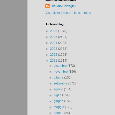
Claudio Bottagisi
Visualizza il mio profilo completo
Archivio blog
►
2026
(1340)
►
2025
(2421)
►
2024
(2133)
►
2023
(2168)
►
2022
(1703)
▼
2021
(1714)
►
dicembre
(172)
►
novembre
(156)
►
ottobre
(155)
►
settembre
(172)
►
agosto
(134)
►
luglio
(151)
►
giugno
(151)
►
maggio
(129)
►
aprile
(124)