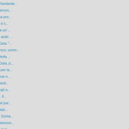
iandante...
ances...
a pro...
è s...
 un’...
iuto ...
la: “...
sco, uomo...
sta ...
ala, p...
er la...
se n...
and...
li a...
Il...
l par...
lpi...
. Doma...
lezion...