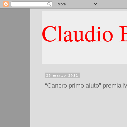
Claudio B
26 marzo 2021
“Cancro primo aiuto” premia 