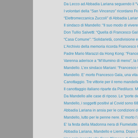
Da Lecco ad Abbadia Lariana seguendo il “V
I volontari della “San Vincenzo” ricordano Fr
“Elettromeccanica Zuccoli” di Abbadia Larian
Il sindaco di Mandello: “Il suo modo di vivere 
Don Tullio Salvetti: “Quella di Francesco Gala
“Casa Comune”: “Solidarietà, condivisione e a
L’Archivio della memoria ricorda Francesco Ga
Padre Mario Marazzi da Hong Kong: “France
Varenna aderisce a “M’illumino di meno”, la fe
Mandello. L’ex sindaco Mariani: “Francesco G
Mandello. E’ morto Francesco Gala, una vita p
Canottaggio. Tre vittorie per il remo mandelle
Il canottaggio italiano riparte da Piediluco. M
Da Mandello alle case di riposo. Le “porte deg
Mandello, i soggetti positivi al Covid sono 68. 
Abbadia Lariana in ansia per le condizioni de
Mandello, lutto per le penne nere. E' morto l’a
E’ la festa della Madonna nera di Fiumelatte
Abbadia Lariana, Mandello e Lierna. Dopo l’e