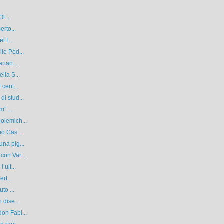
l...
erto...
 f...
le Ped...
rian...
lla S...
 cent...
i stud...
” ...
olemich...
no Cas...
na pig...
con Var...
’ult...
rt...
to ...
 dise...
on Fabi...