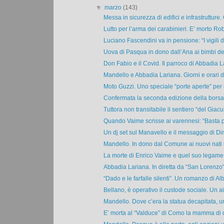
▼
marzo
(143)
Messa in sicurezza di edifici e infrastrutture. O
Lutto per l’arma dei carabinieri. E’ morto Rob
Luciano Fascendini va in pensione: “I vigili del
Uova di Pasqua in dono dall’Ana ai bimbi del
Don Fabio e il Covid. Il parroco di Abbadia La
Mandello e Abbadia Lariana. Giorni e orari de
Moto Guzzi. Uno speciale “porte aperte” per i
Confermata la seconda edizione della borsa d
Tuttora non transitabile il sentiero “del Giacum
Quando Vaime scrisse ai varennesi: “Basta p
Un dj set sul Manavello e il messaggio di Di
Mandello. In dono dal Comune ai nuovi nati u
La morte di Enrico Vaime e quel suo legame 
Abbadia Lariana. In diretta da “San Lorenzo” l
“Dado e le farfalle silenti”. Un romanzo di Albe
Bellano, è operativo il custode sociale. Un aiu
Mandello. Dove c’era la statua decapitata, un
E’ morta al “Valduce” di Como la mamma di d