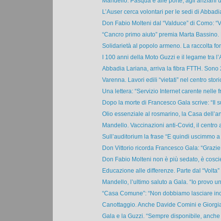
Mandello. Pasqua è alle porte, agli anziani u
L’Auser cerca volontari per le sedi di Abbadia
Don Fabio Molteni dal “Valduce” di Como: “Vog
“Cancro primo aiuto” premia Marta Bassino. F
Solidarietà al popolo armeno. La raccolta fon
I 100 anni della Moto Guzzi e il legame tra l’A
Abbadia Lariana, arriva la fibra FTTH. Sono 2
Varenna. Lavori edili “vietati” nel centro storic
Una lettera: “Servizio Internet carente nelle fr
Dopo la morte di Francesco Gala scrive: “Il s
Olio essenziale al rosmarino, la Casa dell’an
Mandello. Vaccinazioni anti-Covid, il centro a
Sull’auditorium la frase “E quindi uscimmo a 
Don Vittorio ricorda Francesco Gala: “Grazie a
Don Fabio Molteni non è più sedato, è coscie
Educazione alle differenze. Parte dal “Volta” 
Mandello, l’ultimo saluto a Gala. “Io provo una
“Casa Comune”: “Non dobbiamo lasciare indi
Canottaggio. Anche Davide Comini e Giorgia
Gala e la Guzzi. “Sempre disponibile, anche