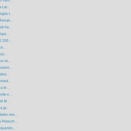
n ram...
 Lar...
lio t...
errari...
di ha...
qui...
.200 ...
o...
az...
uo so...
ziano...
lles...
rived...
 te ...
nte e ...
di M...
 gr...
etro nes...
 Pelacch...
 quando...