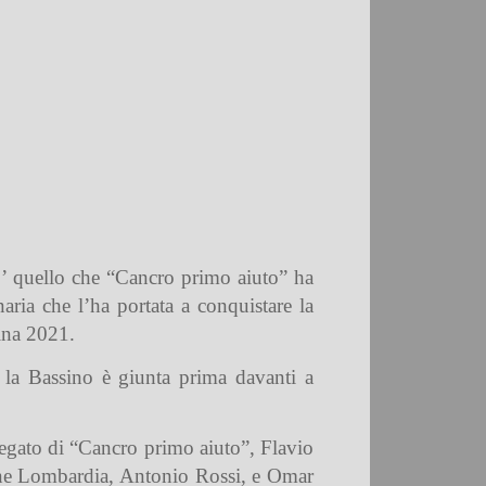
 E’ quello che “Cancro primo aiuto” ha
aria che l’ha portata a conquistare la
ina 2021.
i la Bassino è giunta prima davanti a
legato di “Cancro primo aiuto”,
Flavio
ione Lombardia,
Antonio Rossi,
e
Omar