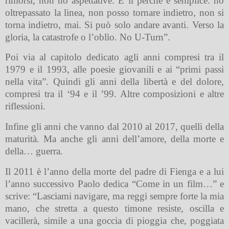
rimorsi, non ho aspettative. E il perché è semplice: ho
oltrepassato la linea, non posso tornare indietro, non si
torna indietro, mai. Si può solo andare avanti. Verso la
gloria, la catastrofe o l’oblìo. No U-Turn”.
Poi via al capitolo dedicato agli anni compresi tra il
1979 e il 1993, alle poesie giovanili e ai “primi passi
nella vita”. Quindi gli anni della libertà e del dolore,
compresi tra il ‘94 e il ’99. Altre composizioni e altre
riflessioni.
Infine gli anni che vanno dal 2010 al 2017, quelli della
maturità. Ma anche gli anni dell’amore, della morte e
della… guerra.
Il 2011 è l’anno della morte del padre di Fienga e a lui
l’anno successivo Paolo dedica “Come in un film…” e
scrive: “Lasciami navigare, ma reggi sempre forte la mia
mano, che stretta a questo timone resiste, oscilla e
vacillerà, simile a una goccia di pioggia che, poggiata