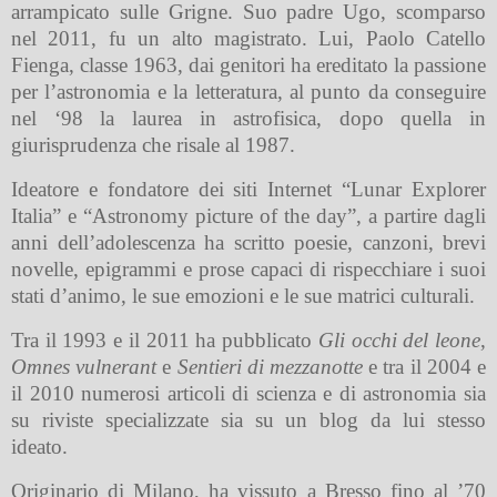
arrampicato sulle Grigne. Suo padre Ugo, scomparso
nel 2011, fu un alto magistrato. Lui, Paolo Catello
Fienga, classe 1963, dai genitori ha ereditato la passione
per l’astronomia e la letteratura, al punto da conseguire
nel ‘98 la laurea in astrofisica, dopo quella in
giurisprudenza che risale al 1987.
Ideatore e fondatore dei siti Internet “Lunar Explorer
Italia” e “Astronomy picture of the day”, a partire dagli
anni dell’adolescenza ha scritto poesie, canzoni, brevi
novelle, epigrammi e prose capaci di rispecchiare i suoi
stati d’animo, le sue emozioni e le sue matrici culturali.
Tra il 1993 e il 2011 ha pubblicato
Gli occhi del leone
,
Omnes vulnerant
e
Sentieri di mezzanotte
e tra il 2004 e
il 2010 numerosi articoli di scienza e di astronomia sia
su riviste specializzate sia su un blog da lui stesso
ideato.
Originario di Milano, ha vissuto a Bresso fino al ’70