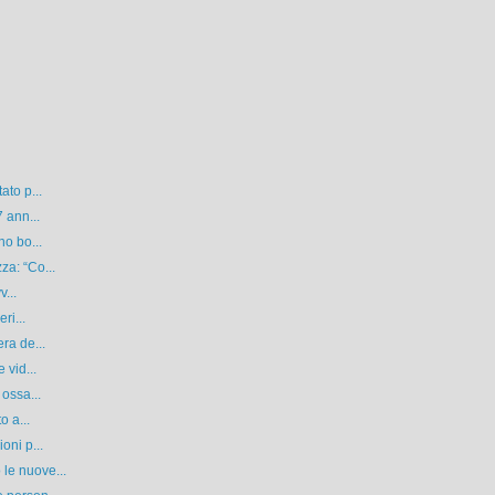
ato p...
 ann...
no bo...
za: “Co...
v...
ri...
ra de...
 vid...
 ossa...
o a...
oni p...
le nuove...