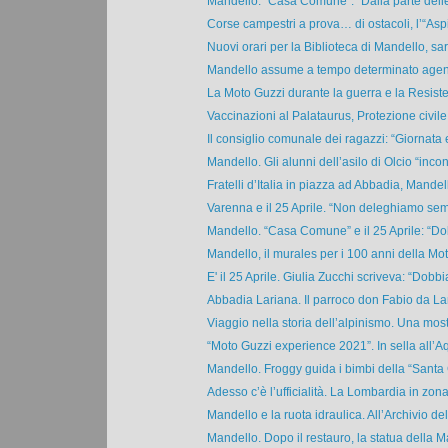
Mandello. “Casa Comune”: “Dalla parte delle
Corse campestri a prova… di ostacoli, l’“Aspis
Nuovi orari per la Biblioteca di Mandello, sa
Mandello assume a tempo determinato agenti 
La Moto Guzzi durante la guerra e la Resiste
Vaccinazioni al Palataurus, Protezione civile 
Il consiglio comunale dei ragazzi: “Giornata e
Mandello. Gli alunni dell’asilo di Olcio “incont
Fratelli d’Italia in piazza ad Abbadia, Mandell
Varenna e il 25 Aprile. “Non deleghiamo semp
Mandello. “Casa Comune” e il 25 Aprile: “Do
Mandello, il murales per i 100 anni della Mot
E' il 25 Aprile. Giulia Zucchi scriveva: “Dobbi
Abbadia Lariana. Il parroco don Fabio da Lan
Viaggio nella storia dell’alpinismo. Una mostr
“Moto Guzzi experience 2021”. In sella all’Aqu
Mandello. Froggy guida i bimbi della “Santa 
Adesso c’è l’ufficialità. La Lombardia in zona 
Mandello e la ruota idraulica. All’Archivio dell
Mandello. Dopo il restauro, la statua della M