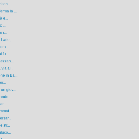
ltan...
rma la ...
à e...
 ...
 r...
ario, ...
ora...
 fu...
mezzan...
ia all...
e in Ba...
r...
un giov...
ande...
ri...
ammat...
rsar...
 str...
luco...