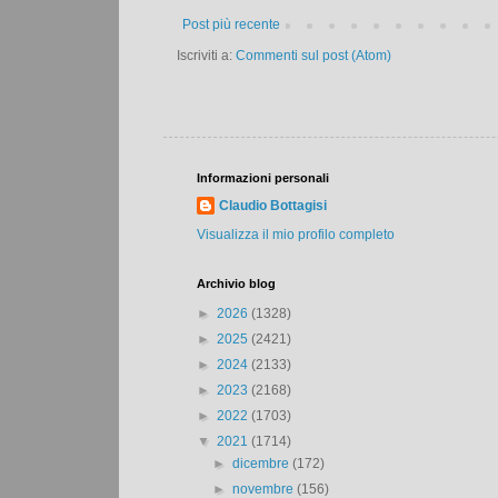
Post più recente
Iscriviti a:
Commenti sul post (Atom)
Informazioni personali
Claudio Bottagisi
Visualizza il mio profilo completo
Archivio blog
►
2026
(1328)
►
2025
(2421)
►
2024
(2133)
►
2023
(2168)
►
2022
(1703)
▼
2021
(1714)
►
dicembre
(172)
►
novembre
(156)