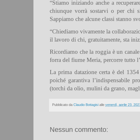
“Stiamo iniziando anche a recuperare
chiunque vorrà sostarvi o per chi si
Sappiamo che alcune classi stanno svo
“Chiediamo vivamente la collaborazione 
il lavoro di chi, gratuitamente, sta in
Ricordiamo che la roggia è un canale a
forra del fiume Meria, percorre tutto l
La prima datazione certa è del 1354 
poiché garantiva l’indispensabile pro
(torchi da olio, mulini da grano, magli, 
Pubblicato da
Claudio Bottagisi
alle
venerdì, aprile 23, 202
Nessun commento: