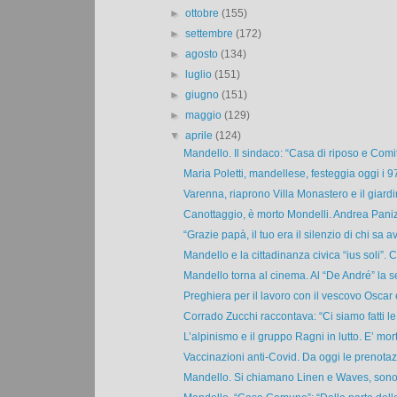
►
ottobre
(155)
►
settembre
(172)
►
agosto
(134)
►
luglio
(151)
►
giugno
(151)
►
maggio
(129)
▼
aprile
(124)
Mandello. Il sindaco: “Casa di riposo e Comit
Maria Poletti, mandellese, festeggia oggi i 97
Varenna, riaprono Villa Monastero e il giardi
Canottaggio, è morto Mondelli. Andrea Paniz
“Grazie papà, il tuo era il silenzio di chi sa av
Mandello e la cittadinanza civica “ius soli”. Ce
Mandello torna al cinema. Al “De André” la se
Preghiera per il lavoro con il vescovo Oscar e
Corrado Zucchi raccontava: “Ci siamo fatti le
L’alpinismo e il gruppo Ragni in lutto. E’ mort
Vaccinazioni anti-Covid. Da oggi le prenotazi
Mandello. Si chiamano Linen e Waves, sono 