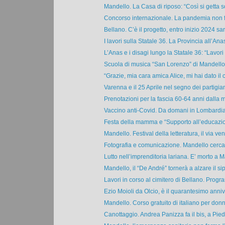
Mandello. La Casa di riposo: “Così si getta so
Concorso internazionale. La pandemia non fe
Bellano. C’è il progetto, entro inizio 2024 sar
I lavori sulla Statale 36. La Provincia all’Anas:
L’Anas e i disagi lungo la Statale 36: “Lavori e
Scuola di musica “San Lorenzo” di Mandello L
“Grazie, mia cara amica Alice, mi hai dato il c
Varenna e il 25 Aprile nel segno dei partigiani
Prenotazioni per la fascia 60-64 anni dalla 
Vaccino anti-Covid. Da domani in Lombardia v
Festa della mamma e “Supporto all’educazion
Mandello. Festival della letteratura, il via vene
Fotografia e comunicazione. Mandello cerca 
Lutto nell’imprenditoria lariana. E’ morto a M
Mandello, il “De André” tornerà a alzare il sipa
Lavori in corso al cimitero di Bellano. Progr
Ezio Moioli da Olcio, è il quarantesimo annive
Mandello. Corso gratuito di italiano per donne
Canottaggio. Andrea Panizza fa il bis, a Piedi