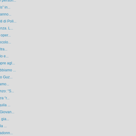
 person...
” in...
ranno...
di Poli...
nza. L...
oper...
colo...
ra...
o e...
re agl...
bbiamo ...
o Guz...
amo...
zo: “S...
a “r...
ila ...
Giovan...
gia...
a ...
adonn...