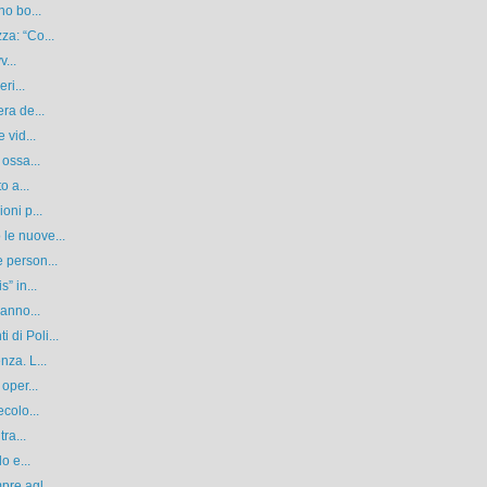
no bo...
za: “Co...
v...
ri...
ra de...
 vid...
 ossa...
o a...
oni p...
le nuove...
 person...
” in...
ranno...
di Poli...
nza. L...
oper...
colo...
ra...
o e...
re agl...