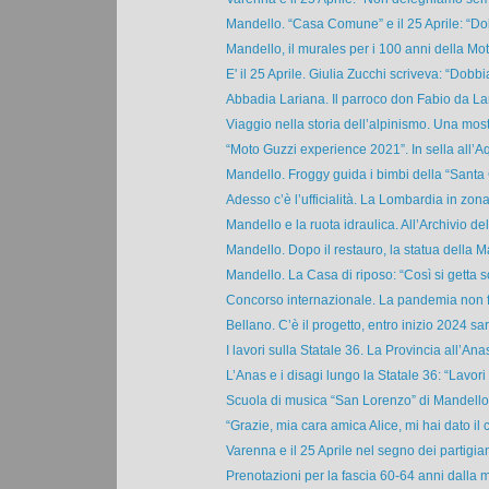
Mandello. “Casa Comune” e il 25 Aprile: “Do
Mandello, il murales per i 100 anni della Mot
E' il 25 Aprile. Giulia Zucchi scriveva: “Dobbi
Abbadia Lariana. Il parroco don Fabio da Lan
Viaggio nella storia dell’alpinismo. Una mostr
“Moto Guzzi experience 2021”. In sella all’Aqu
Mandello. Froggy guida i bimbi della “Santa 
Adesso c’è l’ufficialità. La Lombardia in zona 
Mandello e la ruota idraulica. All’Archivio dell
Mandello. Dopo il restauro, la statua della M
Mandello. La Casa di riposo: “Così si getta so
Concorso internazionale. La pandemia non fe
Bellano. C’è il progetto, entro inizio 2024 sar
I lavori sulla Statale 36. La Provincia all’Anas:
L’Anas e i disagi lungo la Statale 36: “Lavori e
Scuola di musica “San Lorenzo” di Mandello L
“Grazie, mia cara amica Alice, mi hai dato il c
Varenna e il 25 Aprile nel segno dei partigiani
Prenotazioni per la fascia 60-64 anni dalla 