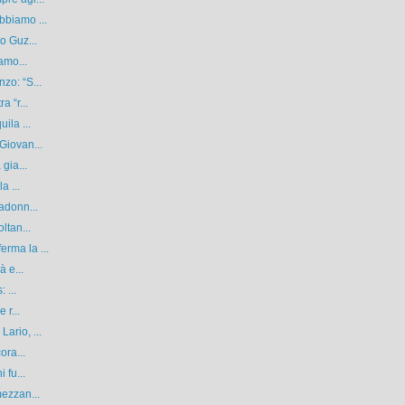
bbiamo ...
o Guz...
amo...
zo: “S...
a “r...
ila ...
Giovan...
gia...
a ...
adonn...
ltan...
rma la ...
à e...
 ...
 r...
ario, ...
ora...
 fu...
mezzan...