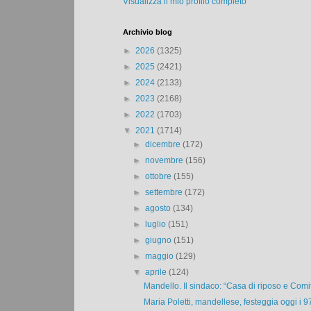
Visualizza il mio profilo completo
Archivio blog
►
2026
(1325)
►
2025
(2421)
►
2024
(2133)
►
2023
(2168)
►
2022
(1703)
▼
2021
(1714)
►
dicembre
(172)
►
novembre
(156)
►
ottobre
(155)
►
settembre
(172)
►
agosto
(134)
►
luglio
(151)
►
giugno
(151)
►
maggio
(129)
▼
aprile
(124)
Mandello. Il sindaco: “Casa di riposo e Comit
Maria Poletti, mandellese, festeggia oggi i 97