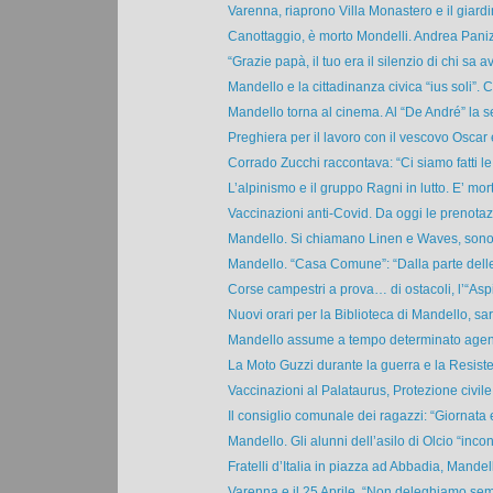
Varenna, riaprono Villa Monastero e il giardi
Canottaggio, è morto Mondelli. Andrea Paniz
“Grazie papà, il tuo era il silenzio di chi sa av
Mandello e la cittadinanza civica “ius soli”. Ce
Mandello torna al cinema. Al “De André” la se
Preghiera per il lavoro con il vescovo Oscar e
Corrado Zucchi raccontava: “Ci siamo fatti le
L’alpinismo e il gruppo Ragni in lutto. E’ mort
Vaccinazioni anti-Covid. Da oggi le prenotazi
Mandello. Si chiamano Linen e Waves, sono 
Mandello. “Casa Comune”: “Dalla parte delle
Corse campestri a prova… di ostacoli, l’“Aspis
Nuovi orari per la Biblioteca di Mandello, sa
Mandello assume a tempo determinato agenti 
La Moto Guzzi durante la guerra e la Resiste
Vaccinazioni al Palataurus, Protezione civile 
Il consiglio comunale dei ragazzi: “Giornata e
Mandello. Gli alunni dell’asilo di Olcio “incont
Fratelli d’Italia in piazza ad Abbadia, Mandell
Varenna e il 25 Aprile. “Non deleghiamo semp