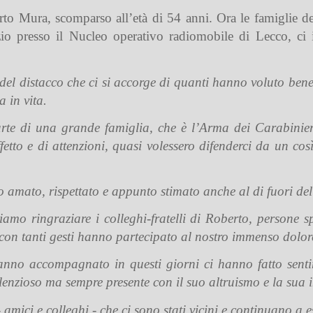
to Mura, scomparso all’età di 54 anni. Ora le famiglie de
io presso il Nucleo operativo radiomobile di Lecco, ci 
 del distacco che ci si accorge di quanti hanno voluto ben
 in vita.
rte di una grande famiglia, che è l’Arma dei Carabinier
fetto e di attenzioni, quasi volessero difenderci da un c
 amato, rispettato e appunto stimato anche al di fuori del
iamo ringraziare i colleghi-fratelli di Roberto, persone 
e con tanti gesti hanno partecipato al nostro immenso dolor
hanno accompagnato in questi giorni ci hanno fatto senti
 silenzioso ma sempre presente con il suo altruismo e la sua
- amici e colleghi - che ci sono stati vicini e continuano a e