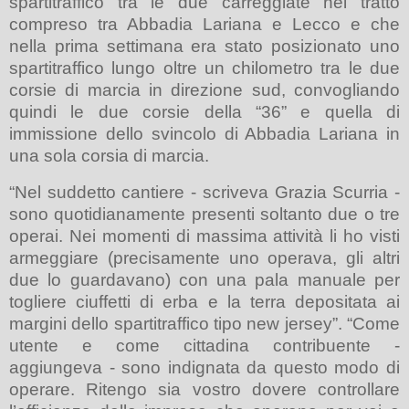
spartitraffico tra le due carreggiate nel tratto
compreso tra Abbadia Lariana e Lecco e che
nella prima settimana era stato posizionato uno
spartitraffico lungo oltre un chilometro tra le due
corsie di marcia in direzione sud, convogliando
quindi le due corsie della “36” e quella di
immissione dello svincolo di Abbadia Lariana in
una sola corsia di marcia.
“Nel suddetto cantiere - scriveva Grazia Scurria -
sono quotidianamente presenti soltanto due o tre
operai. Nei momenti di massima attività li ho visti
armeggiare (precisamente uno operava, gli altri
due lo guardavano) con una pala manuale per
togliere ciuffetti di erba e la terra depositata ai
margini dello spartitraffico tipo new jersey”. “Come
utente e come cittadina contribuente -
aggiungeva - sono indignata da questo modo di
operare. Ritengo sia vostro dovere controllare