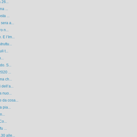
 26...
na ...
sta ...
sera a...
o n...
E l’Im...
ruttu...
i t...
...
do. S...
020 ...
na ch...
dell’a...
a nuo...
 da cosa...
 pia...
n...
Co...
u ...
0 alle...