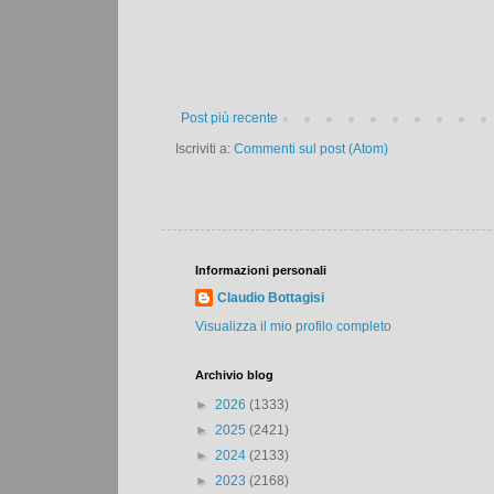
Post più recente
Iscriviti a:
Commenti sul post (Atom)
Informazioni personali
Claudio Bottagisi
Visualizza il mio profilo completo
Archivio blog
►
2026
(1333)
►
2025
(2421)
►
2024
(2133)
►
2023
(2168)