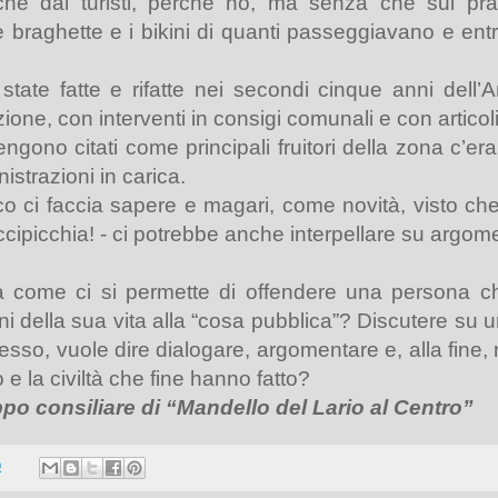
che dai turisti, perché no, ma senza che sui prati
braghette e i bikini di quanti passeggiavano e en
 state fatte e rifatte nei secondi cinque anni dell
one, con interventi in consigi comunali e con articol
ngono citati come principali fruitori della zona c’er
istrazioni in carica.
co ci faccia sapere e magari, come novità, visto che
ipicchia! - ci potrebbe anche interpellare su argome
Ma come ci si permette di offendere una persona 
i della sua vita alla “cosa pubblica”? Discutere su
sso, vuole dire dialogare, argomentare e, alla fine,
 e la civiltà che fine hanno fatto?
ppo consiliare di “Mandello del Lario al Centro”
0