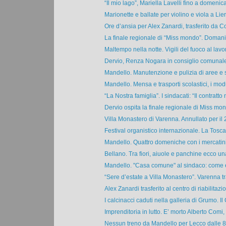
“Il mio lago”, Mariella Lavelli fino a domenica
Marionette e ballate per violino e viola a Lier
Ore d’ansia per Alex Zanardi, trasferito da Co
La finale regionale di “Miss mondo”. Domani 
Maltempo nella notte. Vigili del fuoco al lavor
Dervio, Renza Nogara in consiglio comunale. 
Mandello. Manutenzione e pulizia di aree e st
Mandello. Mensa e trasporti scolastici, i modul
“La Nostra famiglia”. I sindacati: “Il contratto n
Dervio ospita la finale regionale di Miss mon
Villa Monastero di Varenna. Annullato per il 2
Festival organistico internazionale. La Tosca
Mandello. Quattro domeniche con i mercatini 
Bellano. Tra fiori, aiuole e panchine ecco un
Mandello. "Casa comune" al sindaco: come e
“Sere d’estate a Villa Monastero”. Varenna tra
Alex Zanardi trasferito al centro di riabilitazio
I calcinacci caduti nella galleria di Grumo. Il 
Imprenditoria in lutto. E’ morto Alberto Comi, f
Nessun treno da Mandello per Lecco dalle 8.3