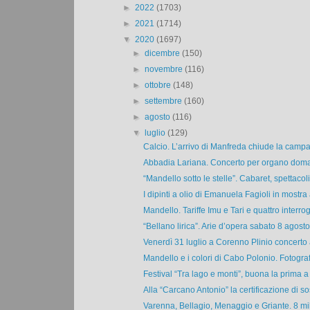
►
2022
(1703)
►
2021
(1714)
▼
2020
(1697)
►
dicembre
(150)
►
novembre
(116)
►
ottobre
(148)
►
settembre
(160)
►
agosto
(116)
▼
luglio
(129)
Calcio. L’arrivo di Manfreda chiude la campa
Abbadia Lariana. Concerto per organo doman
“Mandello sotto le stelle”. Cabaret, spettacoli
I dipinti a olio di Emanuela Fagioli in mostra 
Mandello. Tariffe Imu e Tari e quattro interrog
“Bellano lirica”. Arie d’opera sabato 8 agosto a
Venerdì 31 luglio a Corenno Plinio concerto al
Mandello e i colori di Cabo Polonio. Fotografi
Festival “Tra lago e monti”, buona la prima a 
Alla “Carcano Antonio” la certificazione di so
Varenna, Bellagio, Menaggio e Griante. 8 mili