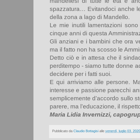
mandellesi di tutte le età e an
spazzatura… Evitandoci anche le 
della zona a lago di Mandello.
Le mie inutili lamentazioni sono
cinque anni di questa Amministrazi
Gli anziani e i bambini che ora ve
ma il fatto non ha scosso le Ammin
Detto ciò e in attesa che il sinda
perditempo - siamo tutte donne acc
decidere per i fatti suoi.
E qui arriviamo alle persone. 
interesse e passione parecchi ann
semplicemente d’accordo sullo ste
parere, ma l’educazione, il rispetto
Maria Lidia Invernizzi, capogru
Pubblicato da
Claudio Bottagisi
alle
venerdì, luglio 03, 202