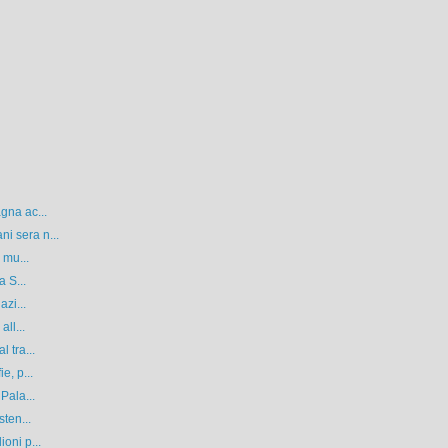
gna ac...
i sera n...
 mu...
a S...
azi...
ll...
 tra...
e, p...
Pala...
sten...
oni p...