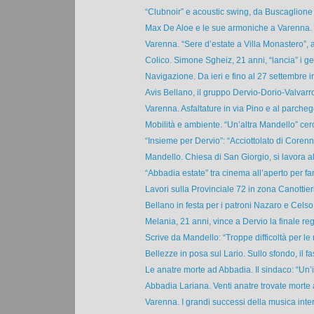
“Clubnoir” e acoustic swing, da Buscaglione 
Max De Aloe e le sue armoniche a Varenna. 
Varenna. “Sere d’estate a Villa Monastero”, a
Colico. Simone Sgheiz, 21 anni, “lancia” i ge
Navigazione. Da ieri e fino al 27 settembre in
Avis Bellano, il gruppo Dervio-Dorio-Valvarro
Varenna. Asfaltature in via Pino e al parchegg
Mobilità e ambiente. “Un’altra Mandello” cerc
“Insieme per Dervio”: “Acciottolato di Corenno
Mandello. Chiesa di San Giorgio, si lavora al 
“Abbadia estate” tra cinema all’aperto per fam
Lavori sulla Provinciale 72 in zona Canottieri
Bellano in festa per i patroni Nazaro e Celso t
Melania, 21 anni, vince a Dervio la finale reg
Scrive da Mandello: “Troppe difficoltà per le n
Bellezze in posa sul Lario. Sullo sfondo, il fas
Le anatre morte ad Abbadia. Il sindaco: “Un’i
Abbadia Lariana. Venti anatre trovate morte a
Varenna. I grandi successi della musica inter