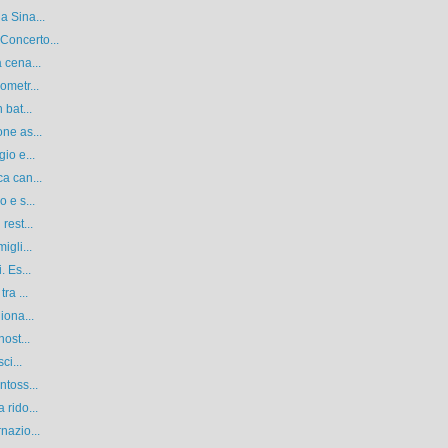
a Sina...
Concerto...
 cena...
ometr...
 bat...
ne as...
io e...
a can...
 e s...
rest...
igli...
. Es...
ra ...
iona...
ost...
ci...
ntoss...
 rido...
nazio...