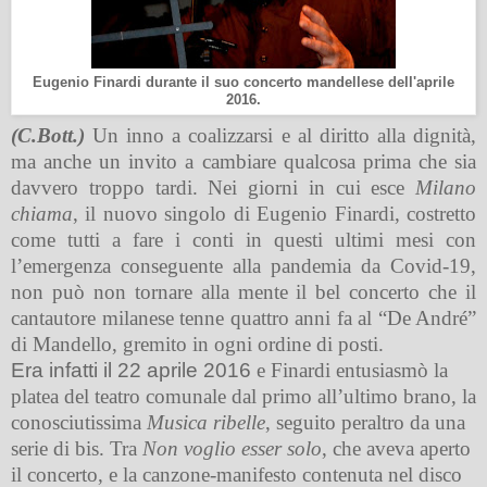
Eugenio Finardi durante il suo concerto mandellese dell'aprile
2016.
(C.Bott.)
Un inno a coalizzarsi e al diritto alla dignità,
ma anche un invito a cambiare qualcosa prima che sia
davvero troppo tardi. Nei giorni in cui esce
Milano
chiama
, il nuovo singolo di Eugenio Finardi,
costretto
come tutti a fare i conti in questi ultimi mesi con
l’emergenza conseguente alla pandemia da Covid-19,
non può non tornare alla mente il bel concerto che il
cantautore milanese tenne quattro anni fa al “De André”
di Mandello, gremito in ogni ordine di posti.
Era infatti il 22 aprile 2016
e Finardi entusiasmò la
platea del teatro comunale dal primo all’ultimo brano, la
conosciutissima
Musica ribelle
, seguito peraltro da una
serie di bis. Tra
Non voglio esser solo
, che aveva aperto
il concerto, e la canzone-manifesto contenuta nel disco