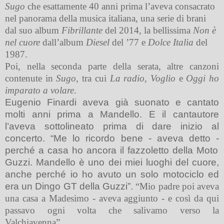
Sugo
che esattamente 40 anni prima l’aveva consacrato
nel panorama della musica italiana, una serie di brani
dal suo album
Fibrillante
del 2014, la bellissima
Non è
nel cuore
dall’album
Diesel
del ’77 e
Dolce Italia
del
1987.
Poi, nella seconda parte della serata, altre canzoni
contenute in
Sugo
, tra cui
La radio
,
Voglio
e
Oggi ho
imparato a volare
.
Eugenio Finardi a
veva già suon
ato e cantato
molti anni
prima a Mandello. E il cantautore
l’avev
a
sottolineato
prima di dare inizio al
concerto. “Me lo ricordo bene
-
aveva
detto
-
perché a casa ho ancora il f
azzoletto della Moto
Guzzi.
Mandello è uno dei miei luoghi del cuore,
anche perché io ho avuto un solo motociclo ed
era un Dingo GT della Guzzi”.
“Mio padre poi aveva
una casa a Madesimo - aveva aggiunto - e così da qui
passavo ogni volta che salivamo verso la
Valchiavenna”.