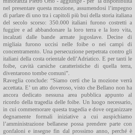
minoranza Pietro Orio - aggiunge - per
la disponibilità
nel presentare questa mozione, assumendosi l’impegno
di parlare di uno tra i capitoli più bui della storia italiana
del secolo scorso: 350.000 italiani furono costretti a
fuggire e ad abbandonare la loro terra e la loro vita,
incalzati dalle bande armate jugoslave. Decine di
migliaia furono uccisi nelle foibe o nei campi di
concentramento. Una persecuzione perpetrata contro gli
italiani della costa orientale dell’Adriatico. E per tanti le
foibe, cavità carsiche caratteristiche di quella terra,
diventarono tombe comuni”.
Raveglia conclude: “Siamo certi che la mozione verrà
accettata. E’ un atto doveroso, visto che Bellano non ha
ancora dedicato nessuna area pubblica appunto al
ricordo della tragedia delle foibe. Un luogo necessario,
in cui commemorare questa tragedia e dove organizzare
degnamente formali iniziative a cui auspichiamo
l’amministrazione bellanese possa prendere parte con
gonfaloni e insegne fin dal prossimo anno, perché è