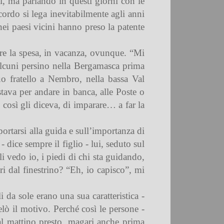
si, ma parlando in questi giorni con le
ordo si lega inevitabilmente agli anni
nei paesi vicini hanno preso la patente
fare la spesa, in vacanza, ovunque. “Mi
alcuni persino nella Bergamasca prima
uo fratello a Nembro, nella bassa Val
tava per andare in banca, alle Poste o
 così gli diceva, di imparare… a far la
ortarsi alla guida e sull’importanza di
 dice sempre il figlio - lui, seduto sul
i vedo io, i piedi di chi sta guidando,
ri dal finestrino? “Eh, io capisco”, mi
i da sole erano una sua caratteristica -
lò il motivo. Perché così le persone -
al mattino presto, magari anche prima