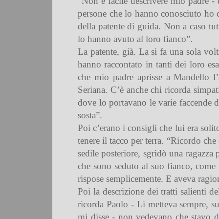
“Non è facile descrivere mio padre - d
persone che lo hanno conosciuto ho co
della patente di guida. Non a caso tut
lo hanno avuto al loro fianco”.
La patente, già. La si fa una sola vol
hanno raccontato in tanti dei loro e
che mio padre aprisse a Mandello l’a
Seriana. C’è anche chi ricorda simpat
dove lo portavano le varie faccende da
sosta”.
Poi c’erano i consigli che lui era sol
tenere il tacco per terra. “Ricordo che
sedile posteriore, sgridò una ragazza 
che sono seduto al suo fianco, come fa
rispose semplicemente. E aveva ragio
Poi la descrizione dei tratti salienti 
ricorda Paolo - Li metteva sempre, su
mi disse - non vedevano che stavo do