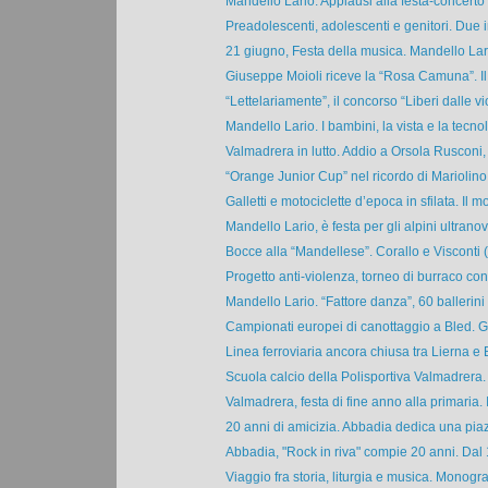
Mandello Lario. Applausi alla festa-concerto di
Preadolescenti, adolescenti e genitori. Due i
21 giugno, Festa della musica. Mandello Lario
Giuseppe Moioli riceve la “Rosa Camuna”. Il 
“Lettelariamente”, il concorso “Liberi dalle vio
Mandello Lario. I bambini, la vista e la tecnol
Valmadrera in lutto. Addio a Orsola Rusconi, p
“Orange Junior Cup” nel ricordo di Mariolino B
Galletti e motociclette d’epoca in sfilata. Il mot
Mandello Lario, è festa per gli alpini ultranov
Bocce alla “Mandellese”. Corallo e Visconti (
Progetto anti-violenza, torneo di burraco con i
Mandello Lario. “Fattore danza”, 60 ballerini a
Campionati europei di canottaggio a Bled. Gi
Linea ferroviaria ancora chiusa tra Lierna e B
Scuola calcio della Polisportiva Valmadrera. 
Valmadrera, festa di fine anno alla primaria. Il
20 anni di amicizia. Abbadia dedica una piazz
Abbadia, "Rock in riva" compie 20 anni. Dal 1
Viaggio fra storia, liturgia e musica. Monograf