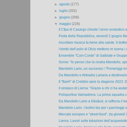
►
agosto
(177)
►
luglio
(202)
►
giugno
(206)
▼
maggio
(226)
Il Cfpa di Casargo chiude l’anno scolastico a 
Festa della Repubblica, venerdì 2 giugno Bel
Ascoltare musica fa bene alla salute. Il dottor
I bimbi dell’asilo di Olcio mettono in scena i c
Ensemble "Cum Corde" di Galbiate e Gruppo 
Scrive: “Io penso che la nostra Mandello, spe
Mandello Lario, un successo i “Pomeriggi ins
Da Mandello e Abbadia Lariana a destinazion
Il “BarH” di Crebbio apre la stagione 2023. 
Il sindaco di Lierna: “Grazie a chi ci ha aiutato
Polisportiva Valmadrera. La prima squadra ch
Da Mandello Lario a Năsăud, si rafforza il le
Mandello Lario. I bollini blu per i parcheggi si
Mercato europeo e “street food”, da giovedì 1 
Lierna. Lavori sulle tubazioni dell’acquedotto