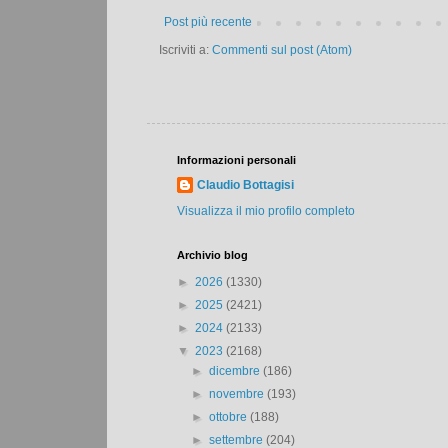
Post più recente
Iscriviti a:
Commenti sul post (Atom)
Informazioni personali
Claudio Bottagisi
Visualizza il mio profilo completo
Archivio blog
►
2026
(1330)
►
2025
(2421)
►
2024
(2133)
▼
2023
(2168)
►
dicembre
(186)
►
novembre
(193)
►
ottobre
(188)
►
settembre
(204)