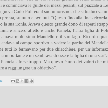
ni e cominciava le guide dei mezzi pesanti, sul piazzale a Le
ingueva Carlo Poli era il suo umorismo, che si traduceva in 
 pronta, su tutto e per tutti. “Questo fino alla fine - ricorda
so la sua ironia. Aveva questo grande dono di saperti strap
tima e sincero affetto è anche Pamela, l’altra figlia di Po
e amava moltissimo Mandello e il suo lago. Ricordo quando 
 andava al campo sportivo a vedere le partite del Mandell
erché tutti lo fermavano per due chiacchiere, per un’infor
na importante e mi sembrava di essere la figlia di una star”.
Pamela - forse troppo. Ma questo è uno dei valori che mi ha
re a raggiungere un obiettivo”.
23