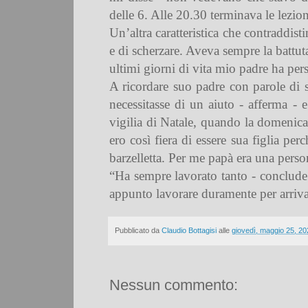
delle 6. Alle 20.30 terminava le lezio
Un’altra caratteristica che contraddist
e di scherzare. Aveva sempre la battuta
ultimi giorni di vita mio padre ha per
A ricordare suo padre con parole di s
necessitasse di un aiuto - afferma - 
vigilia di Natale, quando la domenica
ero così fiera di essere sua figlia p
barzelletta. Per me papà era una perso
“Ha sempre lavorato tanto - conclude 
appunto lavorare duramente per arriva
Pubblicato da
Claudio Bottagisi
alle
giovedì, maggio 25, 20
Nessun commento: