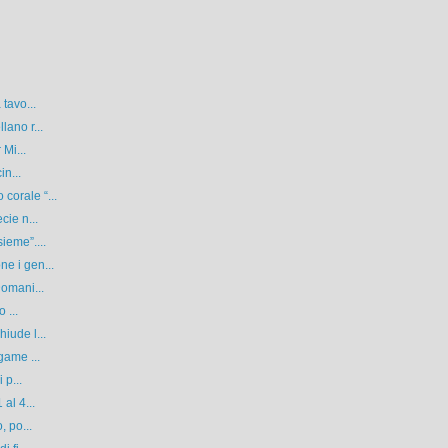
tavo...
lano r...
 Mi...
in...
corale “...
cie n...
ieme”....
e i gen...
Domani...
 ...
iude l...
game ...
 p...
al 4...
, po...