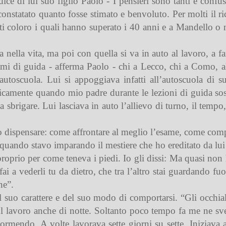
ice di lui suo figlio Paolo - I pensieri sono tanti e confu
nstatato quanto fosse stimato e benvoluto. Per molti il ric
ti coloro i quali hanno superato i 40 anni e a Mandello o 
ta nella vita, ma poi con quella si va in auto al lavoro, a 
sami di guida - afferma Paolo - chi a Lecco, chi a Como, 
utoscuola. Lui si appoggiava infatti all’autoscuola di s
icamente quando mio padre durante le lezioni di guida sos
 sbrigare. Lui lasciava in auto l’allievo di turno, il tempo,
ito dispensare: come affrontare al meglio l’esame, come comp
 quando stavo imparando il mestiere che ho ereditato da lui -
proprio per come teneva i piedi. Io gli dissi: Ma quasi non l
i a vederli tu da dietro, che tra l’altro stai guardando fuo
ne”.
del suo carattere e del suo modo di comportarsi. “Gli occhial
l lavoro anche di notte. Soltanto poco tempo fa me ne sve
rmendo. A volte lavorava sette giorni su sette. Iniziava 