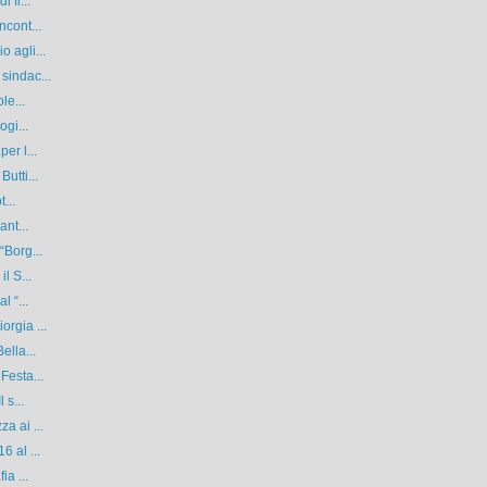
 fi...
ncont...
 agli...
sindac...
le...
ogi...
er l...
utti...
...
ant...
“Borg...
l S...
l “...
orgia ...
ella...
Festa...
 s...
a ai ...
6 al ...
ia ...