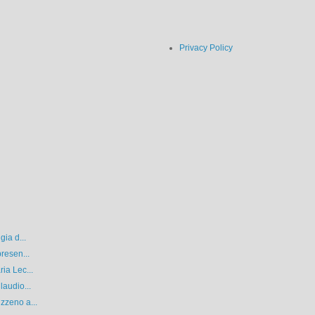
Privacy Policy
gia d...
resen...
ia Lec...
laudio...
zzeno a...