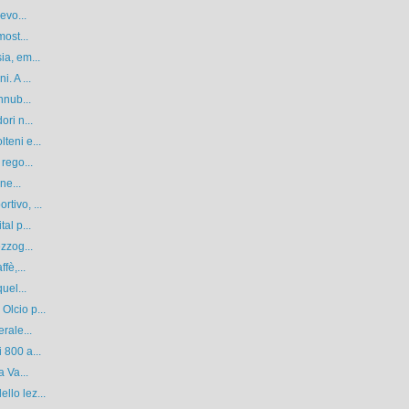
evo...
most...
ia, em...
. A ...
nnub...
ri n...
teni e...
rego...
ne...
tivo, ...
al p...
zzog...
fè,...
uel...
Olcio p...
rale...
 800 a...
a Va...
llo lez...