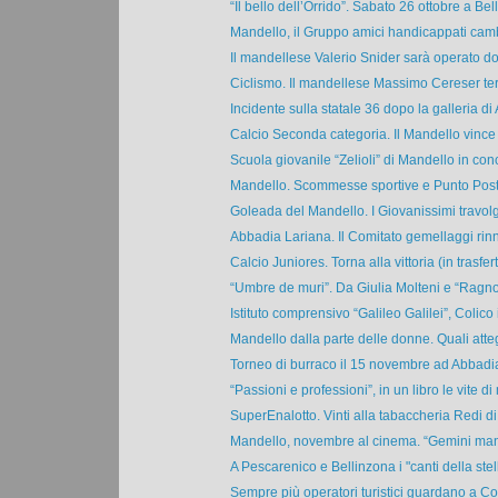
“Il bello dell’Orrido”. Sabato 26 ottobre a Bell
Mandello, il Gruppo amici handicappati camb
Il mandellese Valerio Snider sarà operato do
Ciclismo. Il mandellese Massimo Cereser terz
Incidente sulla statale 36 dopo la galleria di 
Calcio Seconda categoria. Il Mandello vince 6
Scuola giovanile “Zelioli” di Mandello in conc
Mandello. Scommesse sportive e Punto Poste
Goleada del Mandello. I Giovanissimi travolg
Abbadia Lariana. Il Comitato gemellaggi rinn
Calcio Juniores. Torna alla vittoria (in trasfert
“Umbre de muri”. Da Giulia Molteni e “Ragno
Istituto comprensivo “Galileo Galilei”, Colico i
Mandello dalla parte delle donne. Quali atte
Torneo di burraco il 15 novembre ad Abbadia 
“Passioni e professioni”, in un libro le vite di 
SuperEnalotto. Vinti alla tabaccheria Redi di
Mandello, novembre al cinema. “Gemini man”,
A Pescarenico e Bellinzona i "canti della stella
Sempre più operatori turistici guardano a Col