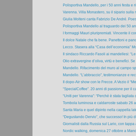
Polisportiva Mandello, per i 50 anni festa e ri
Varenna. Villa Monastero, su il sipario sulla 
Giulia Molteni canta Fabrizio De André. Poes
Polisportiva Mandello al traguardo dei 50 anni
I formaggi Mauri pluripremiati. Vincente il co
Il dolce Natale che fa bene. Panettoni e pando
Lecco. Stasera alla “Casa dell’economia” Mol
Il sindaco Riccardo Fasoli ai mandellesi: “Le 
Olio extravergine d’oliva, virtù e benefìci. Se 
Mandello. Rifacimento del muro al campo spor
Mandello. “L’abbraccio”, testimonianze e recit
Il dopo-Air show con le Frecce. A Vezio il “Me
“SpecialCoffee”. 20 anni di passione per il caf
“Uniti per Varenna”: “Perché è stata tagliata q
Tombola luminosa e caldarroste sabato 26 a 
Santa Maria e quel dipinto nella cappella late
“Degustando Dervio”, che successo! In più di
Giornalisti dalla Russia sul Lario, con tappa 
Nordic walking, domenica 27 ottobre a Mande