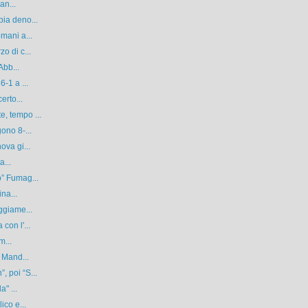
an...
ia deno...
mani a...
o di c...
Abb...
-1 a ...
erto...
, tempo ...
ono 8-...
ova gi...
a...
” Fumag...
na...
ggiame...
con l'...
m...
 Mand...
 poi “S...
" ...
ico e...