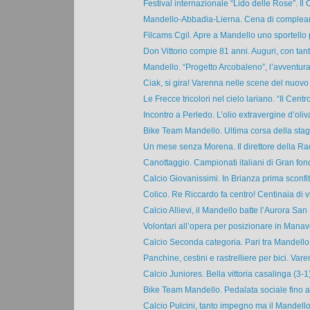
Festival internazionale “Lido delle Rose”. Il C
Mandello-Abbadia-Lierna. Cena di compleann
Filcams Cgil. Apre a Mandello uno sportello pe
Don Vittorio compie 81 anni. Auguri, con tanto
Mandello. “Progetto Arcobaleno”, l’avventura t
Ciak, si gira! Varenna nelle scene del nuovo f
Le Frecce tricolori nel cielo lariano. “Il Centrol
Incontro a Perledo. L’olio extravergine d’oliva
Bike Team Mandello. Ultima corsa della stagi
Un mese senza Morena. Il direttore della Rad
Canottaggio. Campionati italiani di Gran fondo
Calcio Giovanissimi. In Brianza prima sconfitt
Colico. Re Riccardo fa centro! Centinaia di vis
Calcio Allievi, il Mandello batte l’Aurora San 
Volontari all’opera per posizionare in Manavel
Calcio Seconda categoria. Pari tra Mandello 
Panchine, cestini e rastrelliere per bici. Vare
Calcio Juniores. Bella vittoria casalinga (3-1)
Bike Team Mandello. Pedalata sociale fino a 
Calcio Pulcini, tanto impegno ma il Mandello s