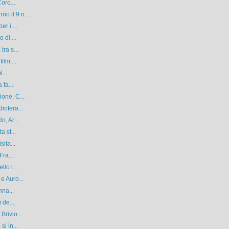
oro...
o il 9 n...
r i ...
 di ...
ra s...
ilm ...
...
 fa...
one, C...
iotera...
, Ar...
a st...
ita...
Fra...
lo l...
e Auro...
nna...
 de...
Brivio...
i in...