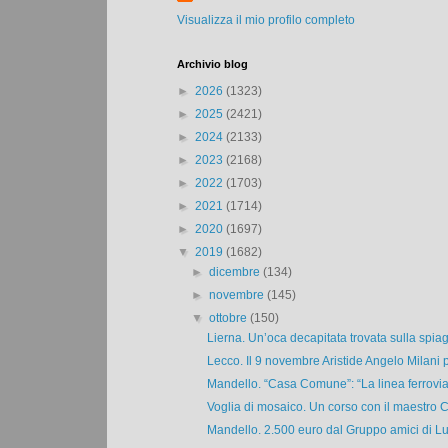
Visualizza il mio profilo completo
Archivio blog
►
2026
(1323)
►
2025
(2421)
►
2024
(2133)
►
2023
(2168)
►
2022
(1703)
►
2021
(1714)
►
2020
(1697)
▼
2019
(1682)
►
dicembre
(134)
►
novembre
(145)
▼
ottobre
(150)
Lierna. Un’oca decapitata trovata sulla spiag
Lecco. Il 9 novembre Aristide Angelo Milani p
Mandello. “Casa Comune”: “La linea ferroviar
Voglia di mosaico. Un corso con il maestro C
Mandello. 2.500 euro dal Gruppo amici di Lu